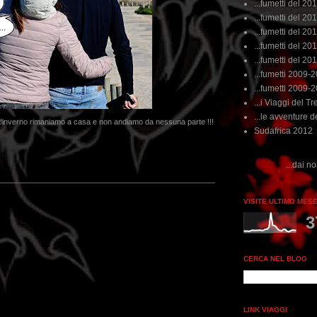
...fumetti del 20
...fumetti del 201
...fumetti del 201
...fumetti del 2011
...fumetti del 201
...fumetti 2009-
...fumetti 2009-
...i Viaggi del Tre
...le avventure de
t'inverno rimaniamo a casa e non andiamo da nessuna parte !!!
Sudafrica 2012
...dai non perdere tempo, clikka "q
VISITE ULTIMO MES
3
CERCA NEL BLOG
LINK VIAGGI