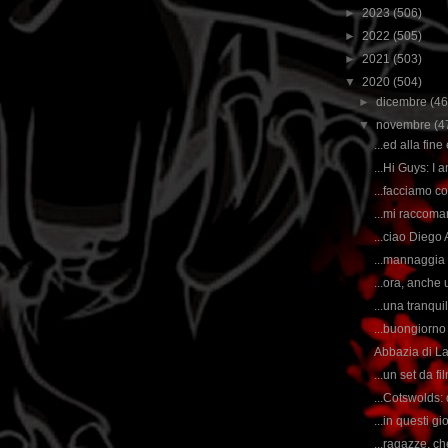
►
2023
(506)
►
2022
(505)
►
2021
(503)
▼
2020
(504)
►
dicembre
(46
▼
novembre
(4
...ed alla fine
...Hi Guys: I a
...facciamo co
...mi raccoma
...ciao Diego
...mannaggia 
...ora, anche u
...una tranqui
...buongiorno 
Abbazia di Lac
...un set da fi
...Cotswolds: 
...in questi gi
...ragazze, ch