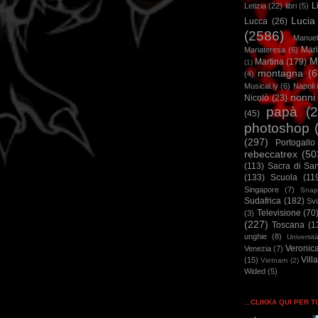
L
Letizia
(22)
libri
(5)
Lucia
Lucca
(26)
(2586)
Manuel
Mar
Mariateresa
(6)
M
Martina
(179)
(1)
montagna
(6
(4)
Musical.ly
(6)
Napoli
nonni
Nicolò
(23)
papà
(
(45)
photoshop
(297)
Portogallo
rebeccatrex
(50
(113)
Sacra di Sa
(133)
Scuola
(11
Singapore
(7)
Snap
Sudafrica
(182)
Sv
Televisione
(70
(3)
(227)
Toscana
(1
unghie
(8)
Universit
Veronic
Venezia
(7)
Vill
(15)
Vietnam
(2)
Wided
(5)
...CLIKKA QUI PER 