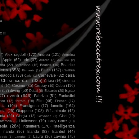
ca
x !!!
67)
Alex ragdoll
(172)
Andrea
(121)
Angelica
)
Apple
(62)
arte
(37)
Aurora
(3)
Australia
(2)
Beatrice
iana
(22)
Barcellona
(15)
Beatles
(10)
letta
(358)
Blues
(157)
Calabria
Birmania
(1)
casa
ppadocia
(33)
Carnevale
(32)
Carlo
(1)
Chi si ricorda...
(325)
cinema
Chiara
(16)
Cosimo
(35)
Cuba
(116)
fù
(10)
Cosplay
(10)
i
(57)
diving
(50)
Egitto
Dubai
(6)
Edoardo
(20)
eventi
(646)
47)
Fabrizio
(51)
Fantastici
Film
(46)
ico
(12)
ferrata
(18)
Firenze
(17)
ncia
(104)
Francigena
(77)
fumetto
(164)
nia
(25)
Giappone
(108)
Gif animate
(42)
nia
(26)
Giorgia
(12)
Glad
(10)
Giovanna
(1)
Halloween
(79)
atemala
(6)
Harry Potter
(10)
esia
(284)
Intelligenza
Inghilterra
(176)
Irlanda
(96)
Islanda
(83)
Istanbul
(44)
Laura
(36)
Lavinia
(75)
book
(1)
Langhe
(2)