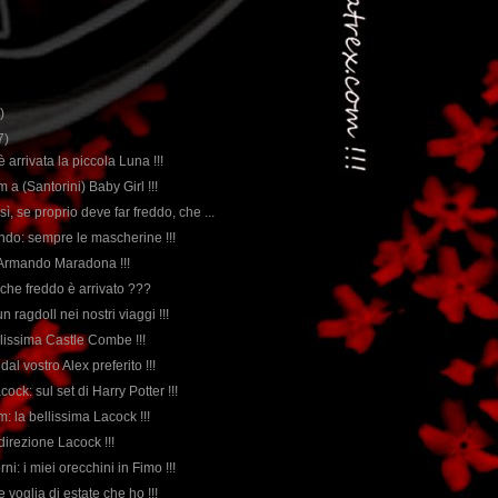
)
7)
 è arrivata la piccola Luna !!!
m a (Santorini) Baby Girl !!!
sì, se proprio deve far freddo, che ...
ndo: sempre le mascherine !!!
 Armando Maradona !!!
che freddo è arrivato ???
n ragdoll nei nostri viaggi !!!
llissima Castle Combe !!!
dal vostro Alex preferito !!!
ock: sul set di Harry Potter !!!
lm: la bellissima Lacock !!!
direzione Lacock !!!
orni: i miei orecchini in Fimo !!!
e voglia di estate che ho !!!