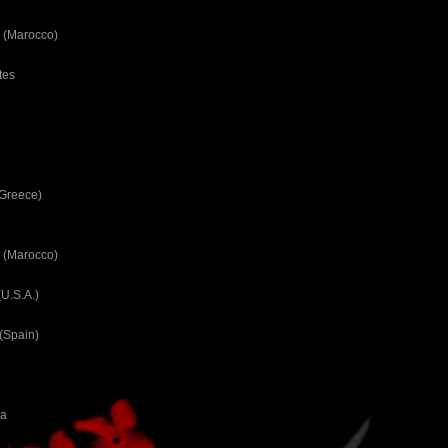
 (Marocco)
tes
(Greece)
 (Marocco)
U.S.A.)
(Spain)
ca