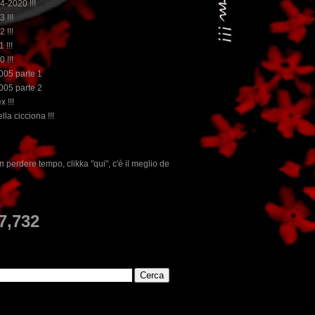
14-2020 !!!
3 !!!
2 !!!
 !!!
0 !!!
2005 parte 1
2005 parte 2
x !!!
lla cicciona !!!
ui", c'è il meglio del www.rebeccatrex.com
E
7,732