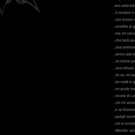
..vivi nella fol
...è sempre il
...che buone q
...smettila di 
...ma chi cerc
...che belli qu
...una belliss
...arrivo alla 
...un breve pa
...una intrusa
...mi sa, mi s
...tre matti in
...un posto m
...ricordi di 
...chi c'è ver
...e se fossimo
...quegli scoot
...chi si ric
...Marche: una 