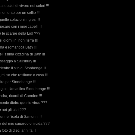
lia: decidi di vivere nei colori !!!
 momento per un selfie !!!
uelle colazioni inglesi !!!
giocare con i miei capelli !!!
a le scarpe della Lidl ???
ei giorni in Inghilterra !!!
ima e romantica Bath !!!
bellissima cittadina di Bath !!!
ssaggio a Salisbury !!!
 dentro il sito di Stonhenge !!!
a, mi sa che restiamo a casa !!!
 giro per Stonehenge !!!
agico: fantastica Stonehenge !!!
Londra, ricordi di Camden !!!
amente dietro questo virus ???
 noi gli altri ???
er nell'isola di Santorini !!!
orda del mio sguardo omicida ???
foto di dieci anni fa !!!