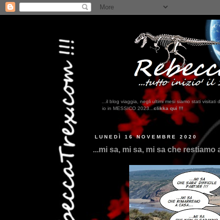
...il blog viaggia, negli ultimi mesi siamo stati visi
e il nostro viaggio in MESSICO 2023...
clikka qui !!!
LUNEDÌ 16 NOVEMBRE 2020
...mi sa, mi sa, mi sa che restiamo a