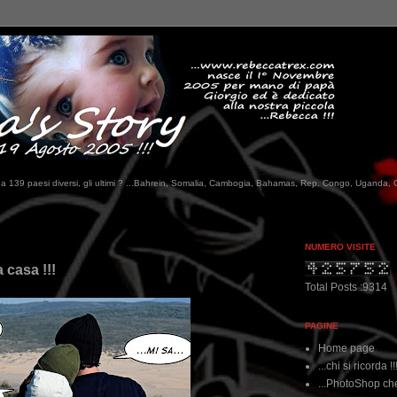
tati da 139 paesi diversi, gli ultimi ? ...Bahrein, Somalia, Cambogia, Bahamas, Rep. Congo, Uganda, 
NUMERO VISITE
 casa !!!
Total Posts :9314
PAGINE
Home page
...chi si ricorda !!
...PhotoShop che