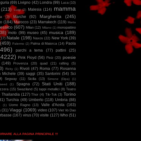
iguria
(69)
Livigno
(42)
Londra
(99)
Luca
(10)
mamma
(213)
Malesia
(114)
Luigi
(2)
Margherita
(245)
Marche
(92)
a
(3)
io
(184)
Marocco
(23)
Marrakech
(119)
Marta
essico
(607)
Milan
(12)
monopattino
Milano
(1)
38)
musica
(189)
moto
(99)
museo
(45)
Natale
(198)
New York
(39)
(17)
Naxos
(22)
(459)
Paola
Palma di Maiorca
(14)
Palermo
(2)
2496)
parchi a tema
(77)
pattini
(25)
(4222)
poesie
Pink Floyd
(56)
Pixiz
(20)
(149)
Provenza
(20)
quad
(21)
rafting
(5)
3)
Rivoli
(47)
Roma
(77)
Rosanna
Ricky
(1)
n Michele
(39)
saggi
(35)
Santorini
(54)
Sci
9)
Segway
(11)
Sicilia
(13)
Simone (Dipa)
(1)
Stati Uniti
(188)
Spagna
(72)
seed
(1)
izzera
(15)
Swaziland
(5)
tappi metallici
(8)
Teatro
Torino
)
Thailandia
(127)
Thor
(4)
Tik-Tok
(3)
31)
Turchia
(49)
Umberto
(118)
Umbria
(88)
Valle d'Aosta
(163)
Uomo Ragno
(13)
à
(1)
Viaggi
(1069)
a
(31)
video
(107)
Viet Vo Dao
arbasse
(167)
virus
(70)
visite
(127)
Who
(51)
TORNARE ALLA PAGINA PRINCIPALE !!!