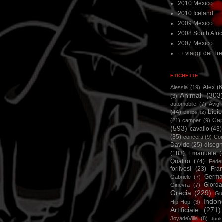
2010 Mexico
2010 Iceland
2009 Mexico
2008 South Afri
2007 Mexico
...i viaggi del Tre
ETICHETTE
Alex
(
Alessia
(19)
Animali
(303
(3)
automobile
(7)
Avigl
bicic
(44)
Belize
(2)
Ca
(21)
camper
(9)
(593)
cavallo
(43)
(35)
concerti
(9)
Cor
Davide
(25)
disegn
(183)
Emanuele
(
Quattro
(74)
Feder
forlivesi
(23)
Fra
Germa
Gabriele
(7)
Giorda
Ginevra
(7)
Grecia
(229)
Gu
Indon
Hip-Hop
(3)
Artificiale
(271)
JoyadeVilla
(8)
Junk