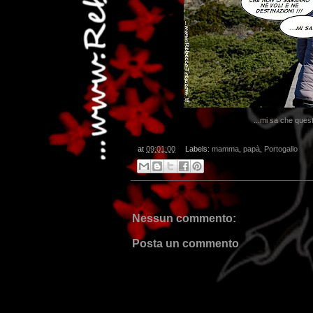
...mi sa che ques
at
09:01:00
Labels:
mamma
,
papà
,
Portogallo
Nessun commento:
Posta un commento