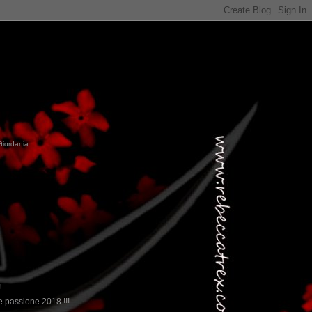
Giordania...
!
 passione 2018 !!!