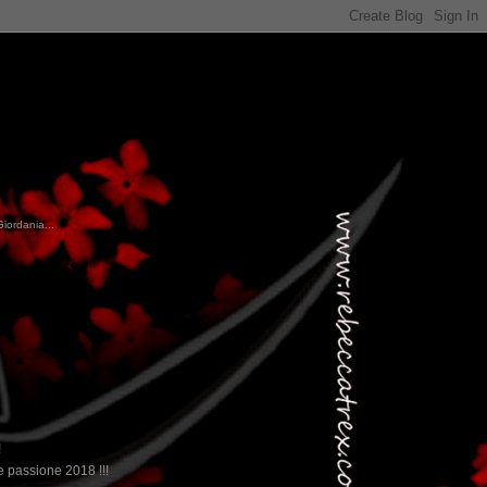
Giordania...
!
 passione 2018 !!!