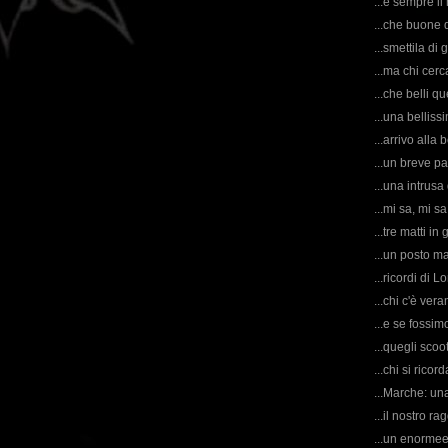
...è sempre il
...che buone q
...smettila di 
...ma chi cerc
...che belli qu
...una belliss
...arrivo alla 
...un breve pa
...una intrusa
...mi sa, mi s
...tre matti in
...un posto m
...ricordi di 
...chi c'è ver
...e se fossimo
...quegli scoot
...chi si ric
...Marche: una 
...il nostro ra
...un enormeee