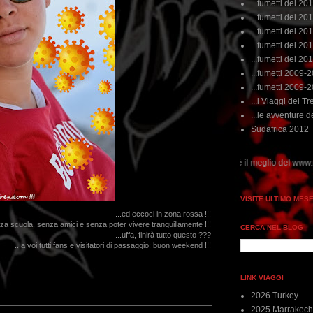
...fumetti del 20
...fumetti del 201
...fumetti del 201
...fumetti del 2011
...fumetti del 201
...fumetti 2009-
...fumetti 2009-
...i Viaggi del Tre
...le avventure de
Sudafrica 2012
...dai non perdere tempo, clikka "qui", c'è il meglio del www.rebeccatrex.com
VISITE ULTIMO MES
...ed eccoci in zona rossa !!!
nza scuola, senza amici e senza poter vivere tranquillamente !!!
CERCA NEL BLOG
...uffa, finirà tutto questo ???
...a voi tutti fans e visitatori di passaggio: buon weekend !!!
LINK VIAGGI
2026 Turkey
2025 Marrakech