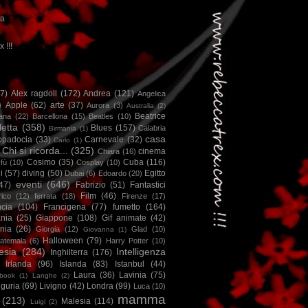
ca
x !!!
67)
Alex ragdoll
(172)
Andrea
(121)
Angelica
)
Apple
(62)
arte
(37)
Aurora
(3)
Australia
(2)
Beatrice
iana
(22)
Barcellona
(15)
Beatles
(10)
letta
(358)
Blues
(157)
Calabria
Birmania
(1)
casa
ppadocia
(33)
Carnevale
(32)
Carlo
(1)
Chi si ricorda...
(325)
cinema
Chiara
(16)
Cosimo
(35)
Cuba
(116)
fù
(10)
Cosplay
(10)
i
(57)
diving
(50)
Egitto
Dubai
(6)
Edoardo
(20)
eventi
(646)
47)
Fabrizio
(51)
Fantastici
Film
(46)
ico
(12)
ferrata
(18)
Firenze
(17)
ncia
(104)
Francigena
(77)
fumetto
(164)
nia
(25)
Giappone
(108)
Gif animate
(42)
nia
(26)
Giorgia
(12)
Glad
(10)
Giovanna
(1)
Halloween
(79)
atemala
(6)
Harry Potter
(10)
esia
(284)
Intelligenza
Inghilterra
(176)
Irlanda
(96)
Islanda
(83)
Istanbul
(44)
Laura
(36)
Lavinia
(75)
book
(1)
Langhe
(2)
iguria
(69)
Livigno
(42)
Londra
(99)
Luca
(10)
mamma
(213)
Malesia
(114)
Luigi
(2)