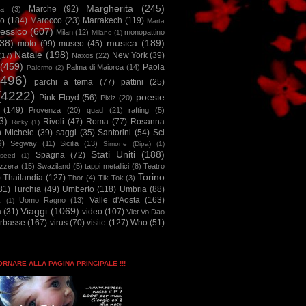
Margherita
(245)
Marche
(92)
a
(3)
io
(184)
Marocco
(23)
Marrakech
(119)
Marta
essico
(607)
Milan
(12)
monopattino
Milano
(1)
38)
musica
(189)
moto
(99)
museo
(45)
Natale
(198)
New York
(39)
(17)
Naxos
(22)
(459)
Paola
Palma di Maiorca
(14)
Palermo
(2)
2496)
parchi a tema
(77)
pattini
(25)
(4222)
poesie
Pink Floyd
(56)
Pixiz
(20)
(149)
Provenza
(20)
quad
(21)
rafting
(5)
3)
Rivoli
(47)
Roma
(77)
Rosanna
Ricky
(1)
n Michele
(39)
saggi
(35)
Santorini
(54)
Sci
9)
Segway
(11)
Sicilia
(13)
Simone (Dipa)
(1)
Stati Uniti
(188)
Spagna
(72)
seed
(1)
izzera
(15)
Swaziland
(5)
tappi metallici
(8)
Teatro
Torino
)
Thailandia
(127)
Thor
(4)
Tik-Tok
(3)
31)
Turchia
(49)
Umberto
(118)
Umbria
(88)
Valle d'Aosta
(163)
Uomo Ragno
(13)
à
(1)
Viaggi
(1069)
a
(31)
video
(107)
Viet Vo Dao
arbasse
(167)
virus
(70)
visite
(127)
Who
(51)
TORNARE ALLA PAGINA PRINCIPALE !!!