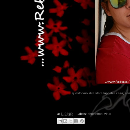
...questo vuol dire stare tappati a casa, se
at
11:24:00
Labels:
photoshop
,
virus