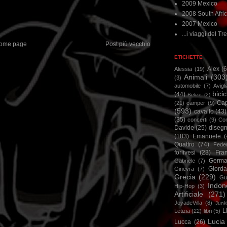
2009 Mexico
2008 South Afri
2007 Mexico
...i viaggi del Tre
ome page
Post più vecchio
ETICHETTE
Alex
(
Alessia
(19)
Animali
(303
(3)
automobile
(7)
Avigl
bicic
(44)
Belize
(2)
Ca
(21)
camper
(9)
(593)
cavallo
(43)
(35)
concerti
(9)
Cor
Davide
(25)
disegn
(183)
Emanuele
(
Quattro
(74)
Feder
forlivesi
(23)
Fra
Germa
Gabriele
(7)
Giorda
Ginevra
(7)
Grecia
(229)
Gu
Indon
Hip-Hop
(3)
Artificiale
(271)
JoyadeVilla
(8)
Junk
L
Letizia
(22)
libri
(5)
Lucia
Lucca
(26)