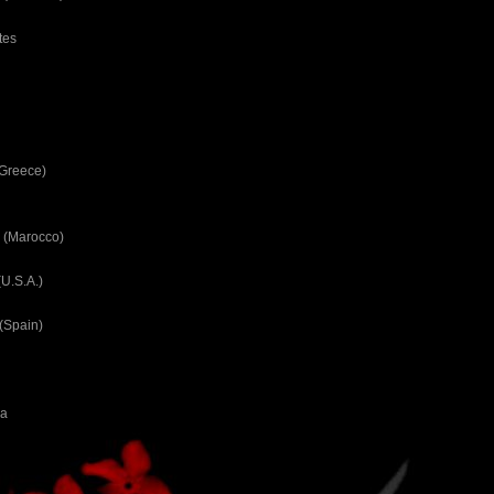
tes
(Greece)
 (Marocco)
U.S.A.)
(Spain)
ca