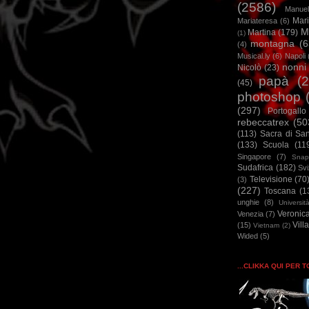
(2586)
Manuel
Mar
Mariateresa
(6)
M
Martina
(179)
(1)
montagna
(6
(4)
Musical.ly
(6)
Napoli
nonni
Nicolò
(23)
papà
(
(45)
photoshop
(297)
Portogallo
rebeccatrex
(50
(113)
Sacra di Sa
(133)
Scuola
(11
Singapore
(7)
Snap
Sudafrica
(182)
Sv
Televisione
(70
(3)
(227)
Toscana
(1
unghie
(8)
Universit
Veronic
Venezia
(7)
Vill
(15)
Vietnam
(2)
Wided
(5)
...CLIKKA QUI PER 