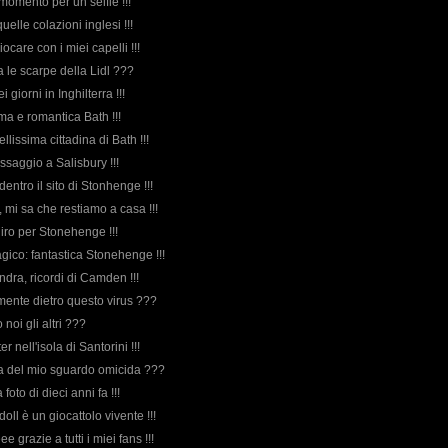
 momento per un selfie !!!
uelle colazioni inglesi !!!
giocare con i miei capelli !!!
a le scarpe della Lidl ???
ei giorni in Inghilterra !!!
ima e romantica Bath !!!
bellissima cittadina di Bath !!!
ssaggio a Salisbury !!!
 dentro il sito di Stonhenge !!!
a, mi sa che restiamo a casa !!!
 giro per Stonehenge !!!
agico: fantastica Stonehenge !!!
Londra, ricordi di Camden !!!
amente dietro questo virus ???
 noi gli altri ???
er nell'isola di Santorini !!!
orda del mio sguardo omicida ???
foto di dieci anni fa !!!
gdoll è un giocattolo vivente !!!
e grazie a tutti i miei fans !!!