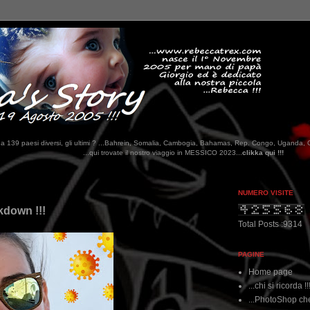
tati da 139 paesi diversi, gli ultimi ? ...Bahrein, Somalia, Cambogia, Bahamas, Rep. Congo, Uganda, 
...qui trovate il nostro viaggio in MESSICO 2023...
clikka qui !!!
NUMERO VISITE
ckdown !!!
Total Posts :9314
PAGINE
Home page
...chi si ricorda !!
...PhotoShop che