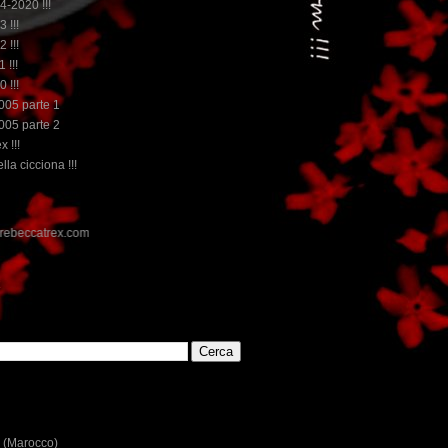
14-2020 !!!
3 !!!
2 !!!
 !!!
0 !!!
2005 parte 1
2005 parte 2
x !!!
lla cicciona !!!
E
 (Marocco)