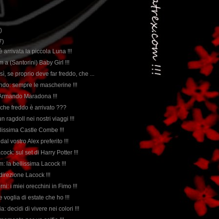
)
7)
 è arrivata la piccola Luna !!!
m a (Santorini) Baby Girl !!!
sì, se proprio deve far freddo, che ...
ndo: sempre le mascherine !!!
 Armando Maradona !!!
che freddo è arrivato ???
n ragdoll nei nostri viaggi !!!
llissima Castle Combe !!!
dal vostro Alex preferito !!!
ock: sul set di Harry Potter !!!
lm: la bellissima Lacock !!!
direzione Lacock !!!
orni: i miei orecchini in Fimo !!!
e voglia di estate che ho !!!
lia: decidi di vivere nei colori !!!