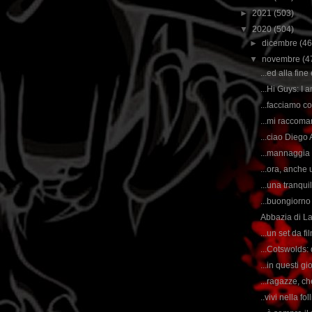
►
2021
(503)
▼
2020
(504)
►
dicembre
(46
▼
novembre
(4
...ed alla fine
...Hi Guys: I a
...facciamo co
...mi raccoma
...ciao Diego
...mannaggia 
...ora, anche u
...una tranqui
...buongiorno 
Abbazia di Lac
...un set da fi
...Cotswolds: 
...in questi gi
...ragazze, ch
..vivi nella fol