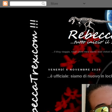
...il blog viaggia, negli ultimi mesi siamo stati visi
VENERDÌ 6 NOVEMBRE 2020
...è ufficiale: siamo di nuovo in lo