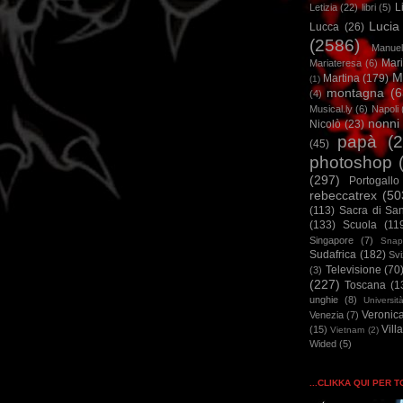
L
Letizia
(22)
libri
(5)
Lucia
Lucca
(26)
(2586)
Manuel
Mar
Mariateresa
(6)
M
Martina
(179)
(1)
montagna
(6
(4)
Musical.ly
(6)
Napoli
nonni
Nicolò
(23)
papà
(
(45)
photoshop
(297)
Portogallo
rebeccatrex
(50
(113)
Sacra di Sa
(133)
Scuola
(11
Singapore
(7)
Snap
Sudafrica
(182)
Sv
Televisione
(70
(3)
(227)
Toscana
(1
unghie
(8)
Universit
Veronic
Venezia
(7)
Vill
(15)
Vietnam
(2)
Wided
(5)
...CLIKKA QUI PER 