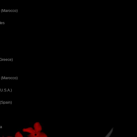
 (Marocco)
tes
(Greece)
 (Marocco)
U.S.A.)
(Spain)
ca