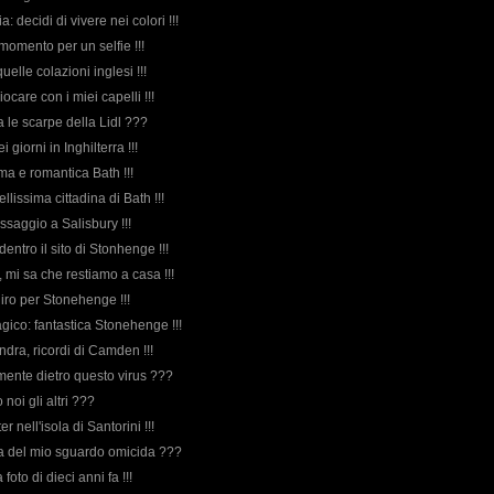
lia: decidi di vivere nei colori !!!
 momento per un selfie !!!
uelle colazioni inglesi !!!
giocare con i miei capelli !!!
a le scarpe della Lidl ???
ei giorni in Inghilterra !!!
ima e romantica Bath !!!
bellissima cittadina di Bath !!!
ssaggio a Salisbury !!!
 dentro il sito di Stonhenge !!!
a, mi sa che restiamo a casa !!!
 giro per Stonehenge !!!
agico: fantastica Stonehenge !!!
Londra, ricordi di Camden !!!
amente dietro questo virus ???
 noi gli altri ???
er nell'isola di Santorini !!!
orda del mio sguardo omicida ???
foto di dieci anni fa !!!