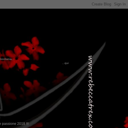
Giordania...
...qui trovate il nostro viaggio in MESSICO 2023...
clikka qui !!!
!
 passione 2018 !!!