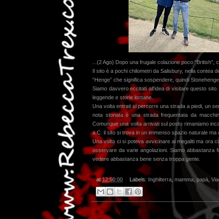
...(2 Ago) Dopo una frugale colazione poco “British”, 
Il sito è a pochi chilometri da Salisbury, nella contea d
“Henge” che significa sospendere, quindi Stonehenge 
Siamo davvero eccitati all’idea di visitare questo sito
leggende e storie lontane.
Una volta entrati si percorre una strada a piedi, un se
nota stonata è una strada frequentata da macchin
Comunque una volta arrivati sul posto rimaniamo incan
a.C. il sito si trova in un immenso spazio naturale ma
Una volta ci si poteva avvicinare ai megaliti ma ora c
osservare da varie angolazioni. Siamo abbastanza for
vedere abbastanza bene senza troppa gente.
at
12:50:00
Labels:
Inghilterra
,
mamma
,
papà
,
Via