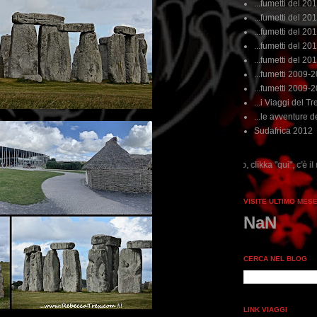
...fumetti del 20
...fumetti del 201
...fumetti del 201
...fumetti del 2011
...fumetti del 201
...fumetti 2009-
...fumetti 2009-
...i Viaggi del Tre
...le avventure de
Sudafrica 2012
...dai non perdere tempo, clikka "qui", c'è il meglio del www.rebeccatrex
VISITE ULTIMO MES
NaN
CERCA NEL BLOG
LINK VIAGGI