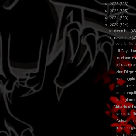
►
2023
(506)
►
2022
(505)
►
2021
(503)
▼
2020
(504)
►
dicembre
(46
▼
novembre
(4
...ed alla fine
...Hi Guys: I a
...facciamo co
...mi raccoma
...ciao Diego
...mannaggia 
...ora, anche u
...una tranqui
...buongiorno 
Abbazia di Lac
...un set da fi
...Cotswolds: 
...in questi gi
...ragazze, ch