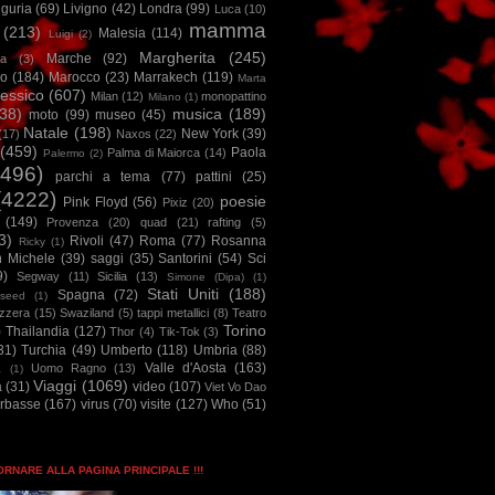
iguria
(69)
Livigno
(42)
Londra
(99)
Luca
(10)
mamma
(213)
Malesia
(114)
Luigi
(2)
Margherita
(245)
Marche
(92)
a
(3)
io
(184)
Marocco
(23)
Marrakech
(119)
Marta
essico
(607)
Milan
(12)
monopattino
Milano
(1)
38)
musica
(189)
moto
(99)
museo
(45)
Natale
(198)
New York
(39)
(17)
Naxos
(22)
(459)
Paola
Palma di Maiorca
(14)
Palermo
(2)
2496)
parchi a tema
(77)
pattini
(25)
(4222)
poesie
Pink Floyd
(56)
Pixiz
(20)
(149)
Provenza
(20)
quad
(21)
rafting
(5)
3)
Rivoli
(47)
Roma
(77)
Rosanna
Ricky
(1)
n Michele
(39)
saggi
(35)
Santorini
(54)
Sci
9)
Segway
(11)
Sicilia
(13)
Simone (Dipa)
(1)
Stati Uniti
(188)
Spagna
(72)
seed
(1)
izzera
(15)
Swaziland
(5)
tappi metallici
(8)
Teatro
Torino
)
Thailandia
(127)
Thor
(4)
Tik-Tok
(3)
31)
Turchia
(49)
Umberto
(118)
Umbria
(88)
Valle d'Aosta
(163)
Uomo Ragno
(13)
à
(1)
Viaggi
(1069)
a
(31)
video
(107)
Viet Vo Dao
arbasse
(167)
virus
(70)
visite
(127)
Who
(51)
TORNARE ALLA PAGINA PRINCIPALE !!!