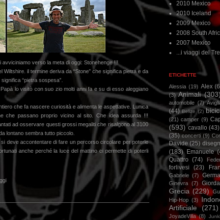
2010 Mexico
2010 Iceland
2009 Mexico
2008 South Afri
2007 Mexico
...i viaggi del Tre
ci avviciniamo verso la meta di oggi: Stonehenge !!!
el Wiltshire. il termine deriva da “Stone” che significa pietra e da
ETICHETTE
significa “pietra sospesa”.
Alex
(
Alessia
(19)
. Papà lo visitò con suo zio molti anni fa e su di esso aleggiano
Animali
(303
(3)
automobile
(7)
Avigl
ntiero che fa nascere curiosità e alimenta le aspettative. Lunica
bicic
(44)
Belize
(2)
e che passano proprio vicino al sito. Che idea assurda !!!
Ca
(21)
camper
(9)
tati ad osservare questi grossi megaliti che risalgono al 3100
(593)
cavallo
(43)
 da lontano sembra tutto piccolo.
(35)
concerti
(9)
Cor
i si deve accontentare di fare un percorso circolare per poterle
Davide
(25)
disegn
tunati anche perché la luce del mattino ci permette di poterli
(183)
Emanuele
(
Quattro
(74)
Feder
forlivesi
(23)
Fra
Germa
Gabriele
(7)
ggi
Giorda
Ginevra
(7)
Grecia
(229)
Gu
Indon
Hip-Hop
(3)
Artificiale
(271)
JoyadeVilla
(8)
Junk