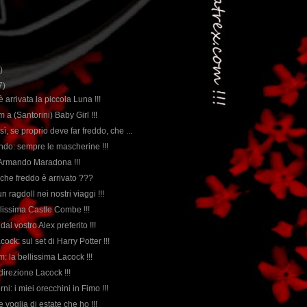
)
7)
 è arrivata la piccola Luna !!!
m a (Santorini) Baby Girl !!!
sì, se proprio deve far freddo, che ...
ndo: sempre le mascherine !!!
 Armando Maradona !!!
che freddo è arrivato ???
n ragdoll nei nostri viaggi !!!
llissima Castle Combe !!!
dal vostro Alex preferito !!!
ock: sul set di Harry Potter !!!
lm: la bellissima Lacock !!!
direzione Lacock !!!
orni: i miei orecchini in Fimo !!!
e voglia di estate che ho !!!