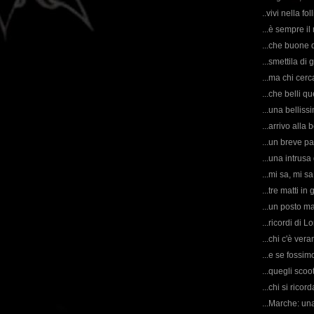
..vivi nella fol
...è sempre il
...che buone q
...smettila di 
...ma chi cerc
...che belli qu
...una belliss
...arrivo alla 
...un breve pa
...una intrusa
...mi sa, mi s
...tre matti in
...un posto m
...ricordi di 
...chi c'è ver
...e se fossimo
...quegli scoot
...chi si ric
...Marche: una 