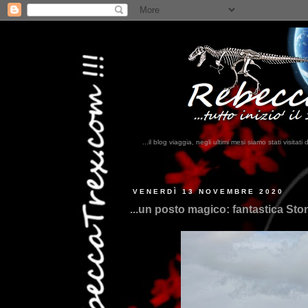
...il blog viaggia, negli ultimi mesi siamo stati visi
VENERDÌ 13 NOVEMBRE 2020
...un posto magico: fantastica Sto