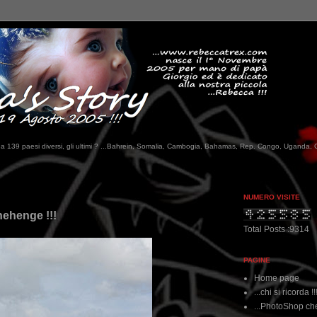
tati da 139 paesi diversi, gli ultimi ? ...Bahrein, Somalia, Cambogia, Bahamas, Rep. Congo, Uganda, 
NUMERO VISITE
nehenge !!!
Total Posts :9314
PAGINE
Home page
...chi si ricorda !!
...PhotoShop che