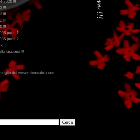
14-2020 !!!
3 !!!
2 !!!
 !!!
0 !!!
2005 parte 1
2005 parte 2
x !!!
lla cicciona !!!
.com
E