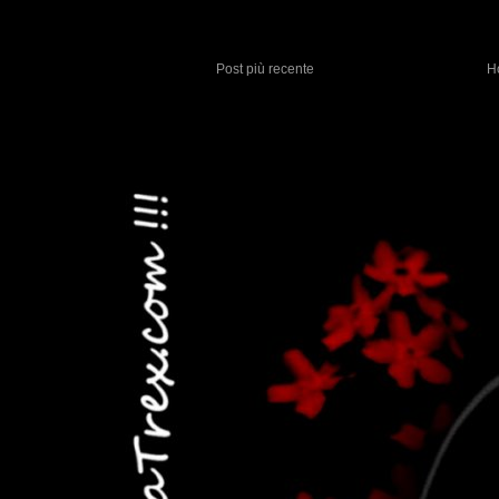
Post più recente
H