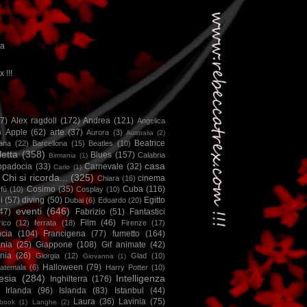
ca
x !!!
67)
Alex ragdoll
(172)
Andrea
(121)
Angelica
)
Apple
(62)
arte
(37)
Aurora
(3)
Australia
(2)
Beatrice
iana
(22)
Barcellona
(15)
Beatles
(10)
letta
(358)
Blues
(157)
Calabria
Birmania
(1)
casa
ppadocia
(33)
Carnevale
(32)
Carlo
(1)
Chi si ricorda...
(325)
cinema
Chiara
(16)
Cosimo
(35)
Cuba
(116)
fù
(10)
Cosplay
(10)
i
(57)
diving
(50)
Egitto
Dubai
(6)
Edoardo
(20)
eventi
(646)
47)
Fabrizio
(51)
Fantastici
Film
(46)
ico
(12)
ferrata
(18)
Firenze
(17)
ncia
(104)
Francigena
(77)
fumetto
(164)
nia
(25)
Giappone
(108)
Gif animate
(42)
nia
(26)
Giorgia
(12)
Glad
(10)
Giovanna
(1)
Halloween
(79)
atemala
(6)
Harry Potter
(10)
esia
(284)
Intelligenza
Inghilterra
(176)
Irlanda
(96)
Islanda
(83)
Istanbul
(44)
Laura
(36)
Lavinia
(75)
book
(1)
Langhe
(2)