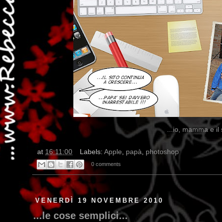
...io, mamma e il 
at
16:11:00
Labels:
Apple
,
papà
,
photoshop
0 comments
VENERDÌ 19 NOVEMBRE 2010
...le cose semplici...