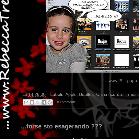
...wow !!! ...papà
at
14:26:00
Labels:
Apple
,
Beatles
,
Chi si ricorda...
,
musi
0 comments
...forse sto esagerando ???