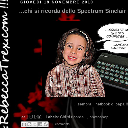
GIOVEDÌ 18 NOVEMBRE 2010
...chi si ricorda dello Spectrum Sinclair
...sembra il netbook di papà !
at
11:11:00
Labels:
Chi si ricorda...
,
photoshop
0 comments