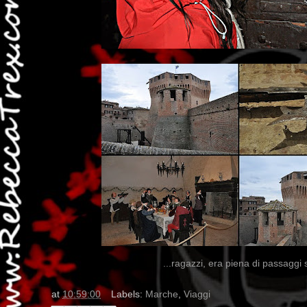
...ragazzi, era piena di passaggi s
at
10:59:00
Labels:
Marche
,
Viaggi