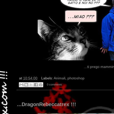
...ti prego mammin
at
10:54:00
Labels:
Animali
,
photoshop
0 comments
...DragonRebeccatrex !!!