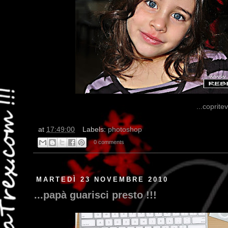
...coprite
at
17:49:00
Labels:
photoshop
0 comments
MARTEDÌ 23 NOVEMBRE 2010
...papà guarisci presto !!!