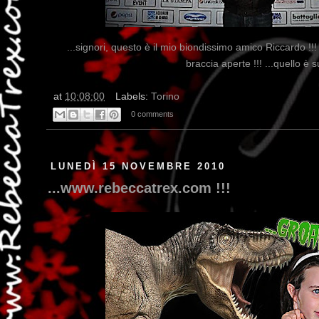
...signori, questo è il mio biondissimo amico Riccardo !!!
braccia aperte !!! ...quello è s
at
10:08:00
Labels:
Torino
0 comments
LUNEDÌ 15 NOVEMBRE 2010
...www.rebeccatrex.com !!!