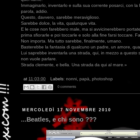
Immaginarlo, inventarlo e sulla sua corrente posarci, con la
parola, addio.
Questo, davvero, sarebbe meraviglioso.
Sarebbe dolce, la vita, qualunque vita.
E le cose non farebbero male, ma si avvicinerebbero portate
prima sfiorarle e poi toccarle e solo alla fine farsi toccare. F
Non importa. Ma tutto sarebbe, finalmente, umano.
Basterebbe la fantasia di qualcuno un padre, un amore, qua
Lui saprebbe inventarla una strada, qui, in mezzo a questo s
non vuole parlare.
Strada clemente, e bella. Una strada da qui al mare.»
at
11:03:00
Labels:
nonni
,
papà
,
photoshop
0 comments
MERCOLEDÌ 17 NOVEMBRE 2010
...Beatles, e chi sono ???