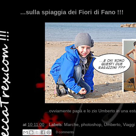
...sulla spiaggia dei Fiori di Fano !!!
...ovviamente papà e lo zio Umberto in una estate
at
10:11:00
Labels:
Marche
,
photoshop
,
Umberto
,
Viaggi
0 comments