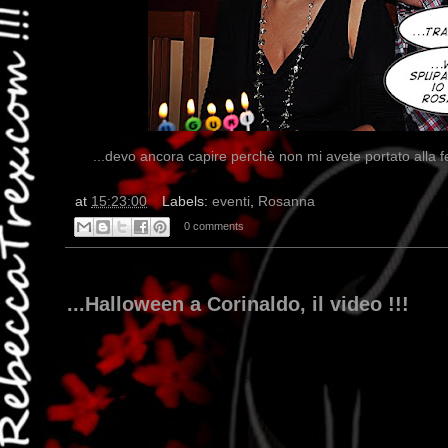
...devo ancora capire perchè non mi avete portato alla fes
at
15:23:00
Labels:
eventi
,
Rosanna
0 comments
...Halloween a Corinaldo, il video !!!