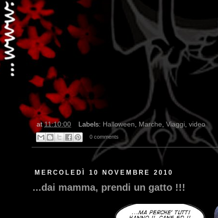
at
11:10:00
Labels:
Halloween
,
Marche
,
Viaggi
,
video
0 comments
MERCOLEDÌ 10 NOVEMBRE 2010
...dai mamma, prendi un gatto !!!