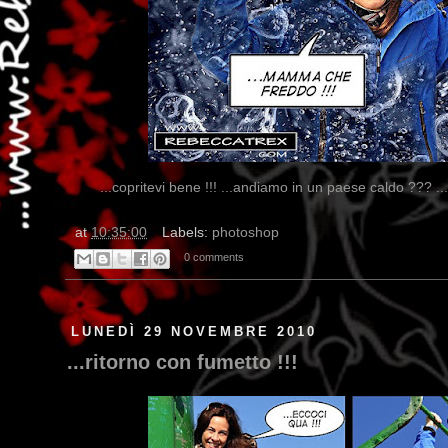
...copritevi bene !!! ...andiamo in un paese caldo ??? .
at
10:35:00
Labels:
photoshop
0 comments
LUNEDÌ 29 NOVEMBRE 2010
...ritorno con fumetto !!!