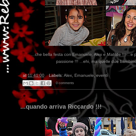
...che bella festa con Emanuele, Alex e Matilde !!! ...e 
passione !!! ...ehi, ma quelle due bambine
at
11:41:00
Labels:
Alex
,
Emanuele
,
eventi
0 comments
...quando arriva Riccardo !!!