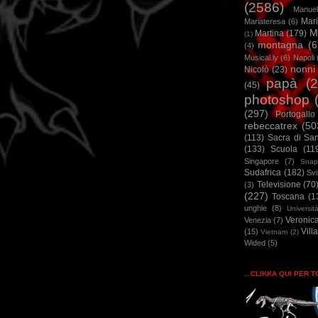
(2586)
Manuel
Mar
Mariateresa
(6)
M
Martina
(179)
(1)
montagna
(6
(4)
Musical.ly
(6)
Napoli
nonni
Nicolò
(23)
papà
(
(45)
photoshop
(297)
Portogallo
rebeccatrex
(50
(113)
Sacra di Sa
(133)
Scuola
(11
Singapore
(7)
Snap
Sudafrica
(182)
Sv
Televisione
(70
(3)
(227)
Toscana
(1
unghie
(8)
Universit
Veronic
Venezia
(7)
Vill
(15)
Vietnam
(2)
Wided
(5)
...CLIKKA QUI PER 