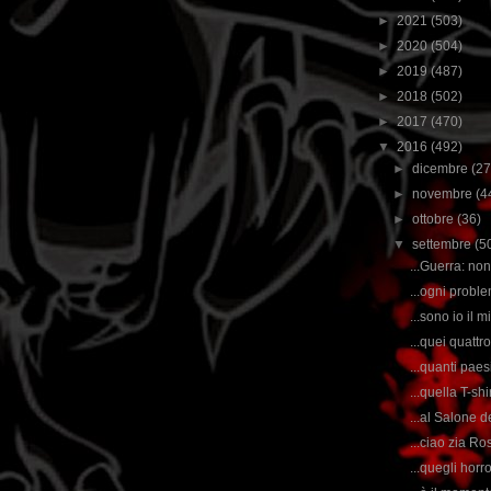
►
2021
(503)
►
2020
(504)
►
2019
(487)
►
2018
(502)
►
2017
(470)
▼
2016
(492)
►
dicembre
(27
►
novembre
(4
►
ottobre
(36)
▼
settembre
(5
...Guerra: non 
...ogni probl
...sono io il m
...quei quattro
...quanti pae
...quella T-sh
...al Salone d
...ciao zia Ro
...quegli horr