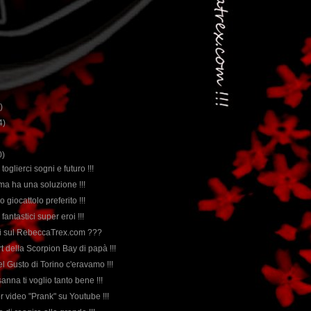
)
4)
0)
toglierci sogni e futuro !!!
ema ha una soluzione !!!
io giocattolo preferito !!!
 fantastici super eroi !!!
si sul RebeccaTrex.com ???
irt della Scorpion Bay di papà !!!
el Gusto di Torino c'eravamo !!!
sanna ti voglio tanto bene !!!
or video "Prank" su Youtube !!!