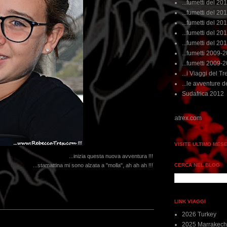
...fumetti del 20
...fumetti del 201
...fumetti del 201
...fumetti del 2011
...fumetti del 201
...fumetti 2009-
...fumetti 2009-
...i Viaggi del Tre
...le avventure de
Sudafrica 2012
VISITE ULTIMO MES
...inizia questa nuova avventura !!!
CERCA NEL BLOG
...stamattina mi sono alzata a "molla", ah ah ah !!!
LINK VIAGGI
2026 Turkey
2025 Marrakech