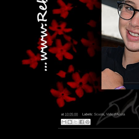
at
10:05:00
Labels:
Scuola
,
Valle d'Aosta