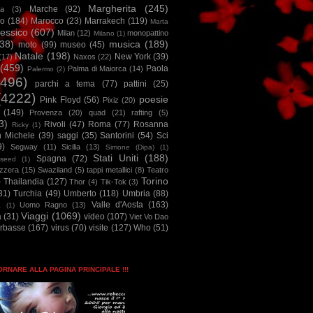
Margherita
(245)
Marche
(92)
a
(3)
io
(184)
Marocco
(23)
Marrakech
(119)
Marta
essico
(607)
Milan
(12)
monopattino
Milano
(1)
38)
musica
(189)
moto
(99)
museo
(45)
Natale
(198)
New York
(39)
(17)
Naxos
(22)
(459)
Paola
Palma di Maiorca
(14)
Palermo
(2)
2496)
parchi a tema
(77)
pattini
(25)
(4222)
poesie
Pink Floyd
(56)
Pixiz
(20)
(149)
Provenza
(20)
quad
(21)
rafting
(5)
3)
Rivoli
(47)
Roma
(77)
Rosanna
Ricky
(1)
n Michele
(39)
saggi
(35)
Santorini
(54)
Sci
9)
Segway
(11)
Sicilia
(13)
Simone (Dipa)
(1)
Stati Uniti
(188)
Spagna
(72)
seed
(1)
izzera
(15)
Swaziland
(5)
tappi metallici
(8)
Teatro
Torino
)
Thailandia
(127)
Thor
(4)
Tik-Tok
(3)
31)
Turchia
(49)
Umberto
(118)
Umbria
(88)
Valle d'Aosta
(163)
Uomo Ragno
(13)
à
(1)
Viaggi
(1069)
a
(31)
video
(107)
Viet Vo Dao
arbasse
(167)
virus
(70)
visite
(127)
Who
(51)
TORNARE ALLA PAGINA PRINCIPALE !!!