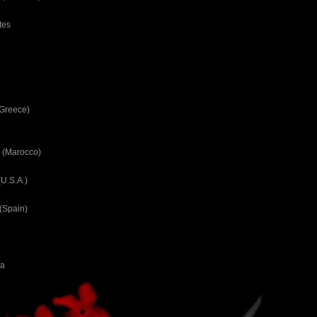
tes
(Greece)
 (Marocco)
U.S.A.)
(Spain)
ca