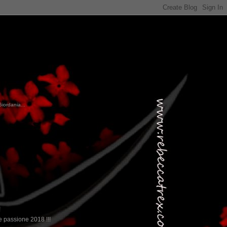
Giordania...
!
 passione 2018 !!!