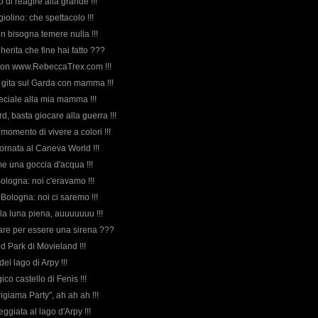
o di reagire alla grande !!!
giolino: che spettacolo !!!
non bisogna temere nulla !!!
erita che fine hai fatto ???
i buon www.RebeccaTrex.com !!!
la gita sul Garda con mamma !!!
peciale alla mia mamma !!!
d, basta giocare alla guerra !!!
l momento di vivere a colori !!!
iornata al Caneva World !!!
me una goccia d'acqua !!!
Bologna: noi c'eravamo !!!
Bologna: noi ci saremo !!!
lla luna piena, auuuuuuu !!!
fare per essere una sirena ???
od Park di Movieland !!!
del lago di Arpy !!!
gico castello di Fenis !!!
Pigiama Party", ah ah ah !!!
eggiata al lago d'Arpy !!!