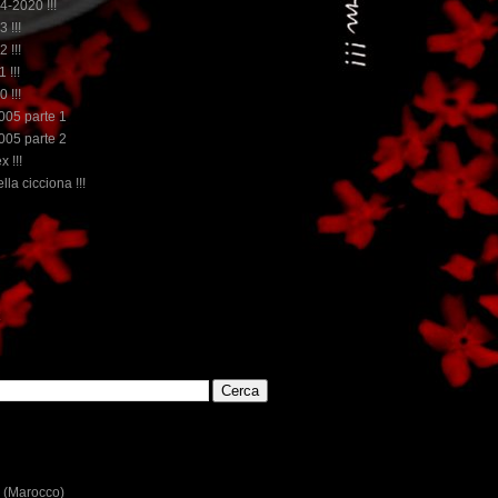
14-2020 !!!
3 !!!
2 !!!
 !!!
0 !!!
2005 parte 1
2005 parte 2
x !!!
lla cicciona !!!
...dai non perdere tempo, clikka "qui", c'è il meglio de
E
 (Marocco)