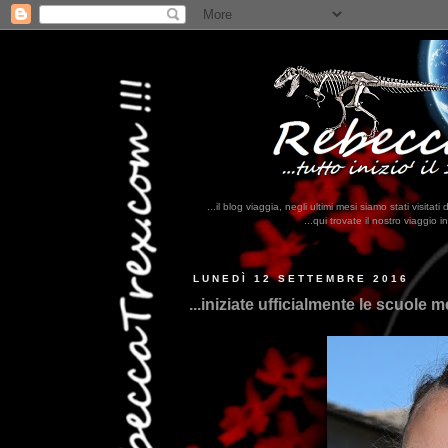
...il blog viaggia, negli ultimi mesi siamo stati visi
...qui trovate il nostro viaggio in MESSICO 2023...
clikka qui !!!
LUNEDÌ 12 SETTEMBRE 2016
...iniziate ufficialmente le scuole m