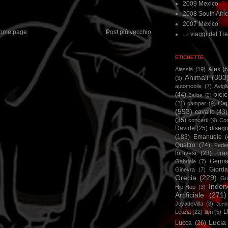
2009 Mexico
2008 South Afri
2007 Mexico
ome page
Post più vecchio
...i viaggi del Tre
ETICHETTE
Alex
(
Alessia
(19)
Animali
(303
(3)
automobile
(7)
Avigl
bicic
(44)
Belize
(2)
Ca
(21)
camper
(9)
(593)
cavallo
(43)
(35)
concerti
(9)
Cor
Davide
(25)
disegn
(183)
Emanuele
(
Quattro
(74)
Feder
forlivesi
(23)
Fra
Germa
Gabriele
(7)
Giorda
Ginevra
(7)
Grecia
(229)
Gu
Indon
Hip-Hop
(3)
Artificiale
(271)
JoyadeVilla
(8)
Junk
L
Letizia
(22)
libri
(5)
Lucia
Lucca
(26)