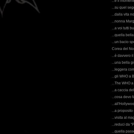
...è il moment
...su quel seg
...dalla vita 
...nonna Margh
...a voi tutt
...quella bel
...un bacio s
Corea del Nor
...è davvero i
...una bella g
...leggera co
...gli WHO a 
...The WHO a 
...a caccia de
...cosa devo 
...all'Hollywo
...a proposito 
...visita al ma
...reduci da "
...quella pass