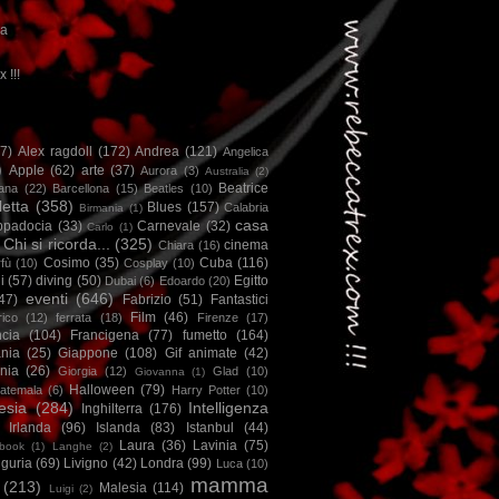
ca
x !!!
67)
Alex ragdoll
(172)
Andrea
(121)
Angelica
)
Apple
(62)
arte
(37)
Aurora
(3)
Australia
(2)
Beatrice
iana
(22)
Barcellona
(15)
Beatles
(10)
letta
(358)
Blues
(157)
Calabria
Birmania
(1)
casa
ppadocia
(33)
Carnevale
(32)
Carlo
(1)
Chi si ricorda...
(325)
cinema
Chiara
(16)
Cosimo
(35)
Cuba
(116)
fù
(10)
Cosplay
(10)
i
(57)
diving
(50)
Egitto
Dubai
(6)
Edoardo
(20)
eventi
(646)
47)
Fabrizio
(51)
Fantastici
Film
(46)
ico
(12)
ferrata
(18)
Firenze
(17)
ncia
(104)
Francigena
(77)
fumetto
(164)
nia
(25)
Giappone
(108)
Gif animate
(42)
nia
(26)
Giorgia
(12)
Glad
(10)
Giovanna
(1)
Halloween
(79)
atemala
(6)
Harry Potter
(10)
esia
(284)
Intelligenza
Inghilterra
(176)
Irlanda
(96)
Islanda
(83)
Istanbul
(44)
Laura
(36)
Lavinia
(75)
book
(1)
Langhe
(2)
iguria
(69)
Livigno
(42)
Londra
(99)
Luca
(10)
mamma
(213)
Malesia
(114)
Luigi
(2)