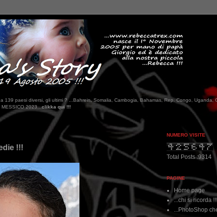
tati da 139 paesi diversi, gli ultimi ? ...Bahrein, Somalia, Cambogia, Bahamas, Rep. Congo, Uganda, 
NUMERO VISITE
edie !!!
Total Posts :9314
PAGINE
Home page
...chi si ricorda !!
...PhotoShop che