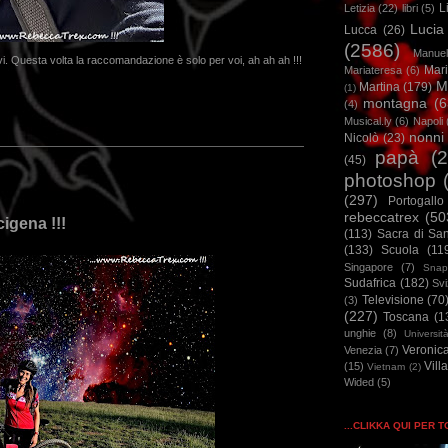
L
Letizia
(22)
libri
(5)
Lucia
Lucca
(26)
(2586)
Manuel
avi. Questa volta la raccomandazione è solo per voi, ah ah ah !!!
Mar
Mariateresa
(6)
M
Martina
(179)
(1)
montagna
(6
(4)
Musical.ly
(6)
Napoli
nonni
Nicolò
(23)
papà
(
(45)
photoshop
(297)
Portogallo
rebeccatrex
(50
igena !!!
(113)
Sacra di Sa
(133)
Scuola
(11
Singapore
(7)
Snap
Sudafrica
(182)
Sv
Televisione
(70
(3)
(227)
Toscana
(1
unghie
(8)
Universit
Veronic
Venezia
(7)
Vill
(15)
Vietnam
(2)
Wided
(5)
...CLIKKA QUI PER 