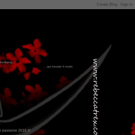
Giordania...
qui trovate il nostro viaggio in MESSICO 2023...
clikka qui !!!
!
 passione 2018 !!!