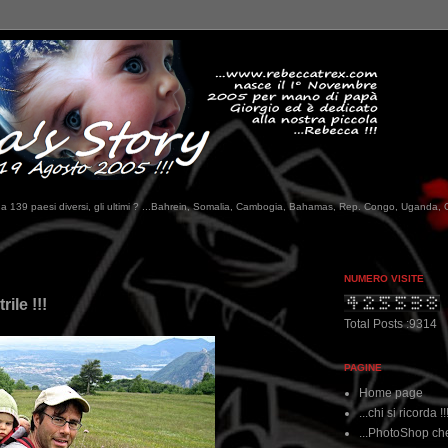
tati da 139 paesi diversi, gli ultimi ? ...Bahrein, Somalia, Cambogia, Bahamas, Rep. Congo, Uganda, 
...
NUMERO VISITE
ile !!!
Total Posts :9314
PAGINE
Home page
...chi si ricorda !!
...PhotoShop che