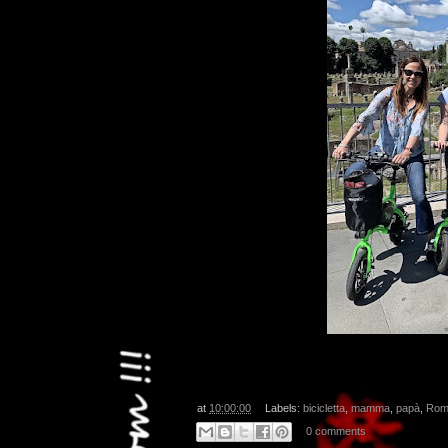
at
10:00:00
Labels:
bicicletta
,
mamma
,
papà
,
Rom
0 comments