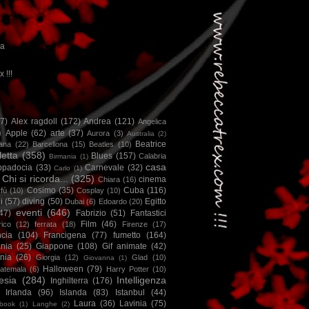
ca
x !!!
67)
Alex ragdoll
(172)
Andrea
(121)
Angelica
)
Apple
(62)
arte
(37)
Aurora
(3)
Australia
(2)
Beatrice
iana
(22)
Barcellona
(15)
Beatles
(10)
letta
(358)
Blues
(157)
Calabria
Birmania
(1)
casa
ppadocia
(33)
Carnevale
(32)
Carlo
(1)
Chi si ricorda...
(325)
cinema
Chiara
(16)
Cosimo
(35)
Cuba
(116)
fù
(10)
Cosplay
(10)
i
(57)
diving
(50)
Egitto
Dubai
(6)
Edoardo
(20)
eventi
(646)
47)
Fabrizio
(51)
Fantastici
Film
(46)
ico
(12)
ferrata
(18)
Firenze
(17)
ncia
(104)
Francigena
(77)
fumetto
(164)
nia
(25)
Giappone
(108)
Gif animate
(42)
nia
(26)
Giorgia
(12)
Glad
(10)
Giovanna
(1)
Halloween
(79)
atemala
(6)
Harry Potter
(10)
esia
(284)
Intelligenza
Inghilterra
(176)
Irlanda
(96)
Islanda
(83)
Istanbul
(44)
Laura
(36)
Lavinia
(75)
book
(1)
Langhe
(2)