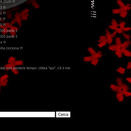
14-2020 !!!
3 !!!
2 !!!
 !!!
0 !!!
2005 parte 1
2005 parte 2
x !!!
lla cicciona !!!
 "qui", c'è il meglio del www.rebeccatrex.com
E