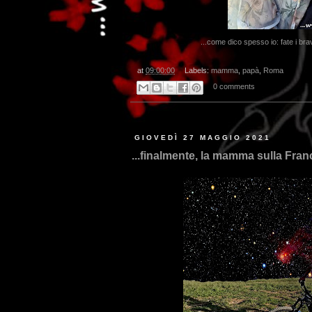
...come dico spesso io: fate i br
at
09:00:00
Labels:
mamma
,
papà
,
Roma
0 comments
GIOVEDÌ 27 MAGGIO 2021
...finalmente, la mamma sulla Franc