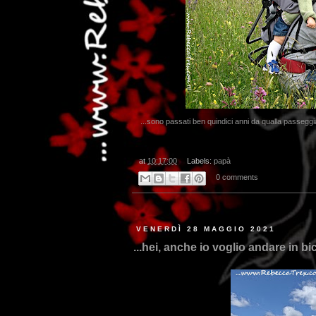
...sono passati ben quindici anni da qualla passeggi
at
10:17:00
Labels:
papà
0 comments
VENERDÌ 28 MAGGIO 2021
...hei, anche io voglio andare in bici