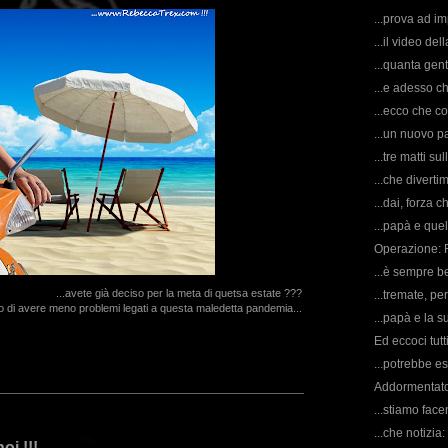
...prova ad im
...il video de
...quanta gente
...e adesso ch
...ecco che c
...un nuovo pa
...tre matti su
...che diverti
...dai, forza c
...papà e que
Operazione: R
...è sempre be
...avete già deciso per la meta di quetsa estate ???
...tremate, pe
o di avere meno problemi legati a questa maledetta pandemia...
...papà e la s
Ed eccoci tutti
...potrebbe es
Addormentato s
...stiamo facend
...che notizia
oi !!!