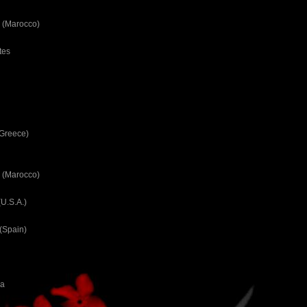
 (Marocco)
tes
(Greece)
 (Marocco)
U.S.A.)
(Spain)
ca