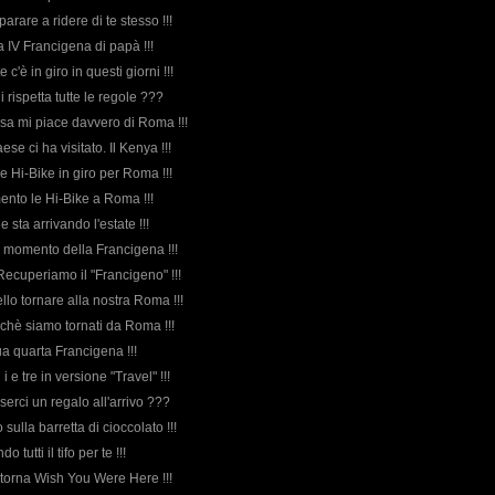
parare a ridere di te stesso !!!
lla IV Francigena di papà !!!
 c'è in giro in questi giorni !!!
i rispetta tutte le regole ???
osa mi piace davvero di Roma !!!
ese ci ha visitato. Il Kenya !!!
lle Hi-Bike in giro per Roma !!!
mento le Hi-Bike a Roma !!!
he sta arrivando l'estate !!!
l momento della Francigena !!!
ecuperiamo il "Francigeno" !!!
llo tornare alla nostra Roma !!!
rchè siamo tornati da Roma !!!
ua quarta Francigena !!!
 i e tre in versione "Travel" !!!
serci un regalo all'arrivo ???
ulla barretta di cioccolato !!!
o tutti il tifo per te !!!
: torna Wish You Were Here !!!