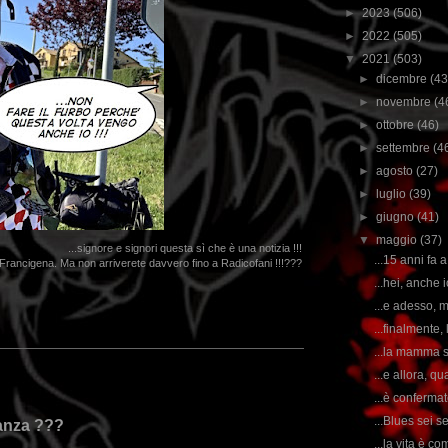
►
2023
(506)
►
2022
(505)
▼
2021
(503)
►
dicembre
(43
►
novembre
(4
►
ottobre
(46)
►
settembre
(4
►
agosto
(27)
►
luglio
(39)
►
giugno
(41)
▼
maggio
(37)
...signore e signori questa sì che è una notizia !!!
...15 anni fa 
Francigena. Ma non arriverete davvero fino a Radicofani !!!???
...hei, anche i
...e adesso, m
...finalmente
...la mamma s
...e allora, 
...è confermato
...Blues sei s
canza ???
...la vita è co