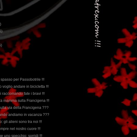
)
6)
6)
a spasso per Passobotrile !!!
o voglio andare in bicicletta !!!
i raccomando fate i bravi !!!
, la mamma sulla Francigena !!!
ulla via della Francigena ???
quando andiamo in vacanza ???
: gli alieni sono tra noi !!!
empre nel nostro cuore !!!
me uno specchio: sorridi !!!