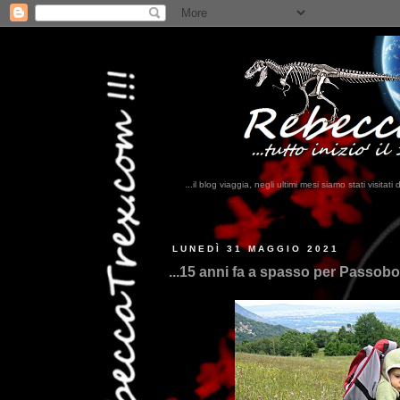
...il blog viaggia, negli ultimi mesi siamo stati visi
LUNEDÌ 31 MAGGIO 2021
...15 anni fa a spasso per Passobotr