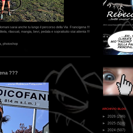
omani sarai anche tu lungo il percorso della Via Francigena !!!
oditela, rilassati, mangia, bevi, pedala e soprattutto stai attenta !!!
a
,
photoshop
gena ???
ARCHIVIO BLOG
►
2026
(296)
►
2025
(508)
►
2024
(507)