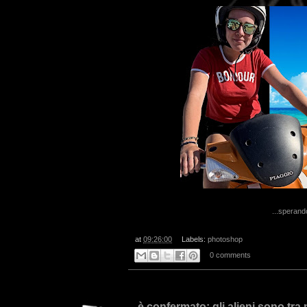
...sperand
at
09:26:00
Labels:
photoshop
0 comments
...è confermato: gli alieni sono tra n