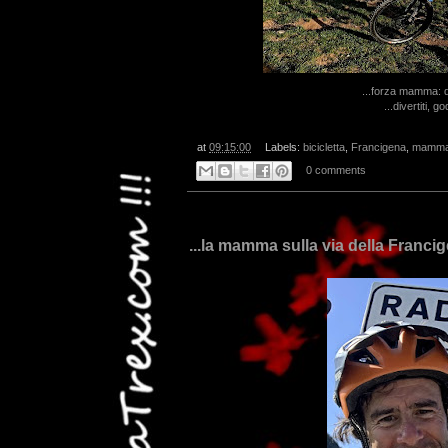
...forza mamma: d
...divertiti, g
at
09:15:00
Labels:
bicicletta
,
Francigena
,
mamm
0 comments
...la mamma sulla via della Franci