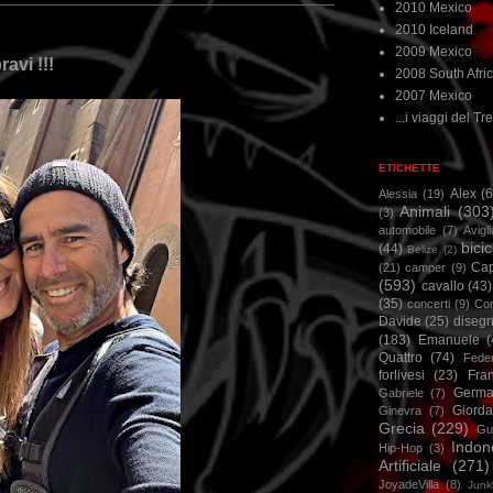
2010 Mexico
2010 Iceland
2009 Mexico
avi !!!
2008 South Afri
2007 Mexico
...i viaggi del Tre
ETICHETTE
Alex
(
Alessia
(19)
Animali
(303
(3)
automobile
(7)
Avigl
bicic
(44)
Belize
(2)
Ca
(21)
camper
(9)
(593)
cavallo
(43)
(35)
concerti
(9)
Cor
Davide
(25)
disegn
(183)
Emanuele
(
Quattro
(74)
Feder
forlivesi
(23)
Fra
Germa
Gabriele
(7)
Giorda
Ginevra
(7)
Grecia
(229)
Gu
Indon
Hip-Hop
(3)
Artificiale
(271)
JoyadeVilla
(8)
Junk