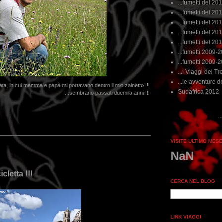
...fumetti del 20
...fumetti del 201
...fumetti del 201
...fumetti del 2011
...fumetti del 201
...fumetti 2009-
...fumetti 2009-
...i Viaggi del Tre
...le avventure de
ata, in cui mamma e papà mi portavano dentro il mio zainetto !!!
Sudafrica 2012
...sembrano passati duemila anni !!!
...dai non perdere tempo, clikka
VISITE ULTIMO MES
NaN
cletta !!!
CERCA NEL BLOG
LINK VIAGGI