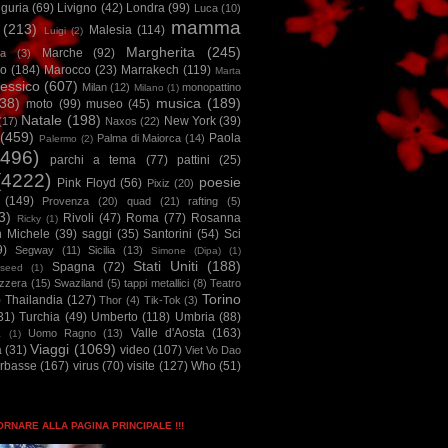
iguria
(69)
Livigno
(42)
Londra
(99)
Luca
(10)
mamma
(213)
Malesia
(114)
Luigi
(2)
Margherita
(245)
Marche
(92)
a
(3)
io
(184)
Marocco
(23)
Marrakech
(119)
Marta
essico
(607)
Milan
(12)
monopattino
Milano
(1)
38)
musica
(189)
moto
(99)
museo
(45)
Natale
(198)
New York
(39)
(17)
Naxos
(22)
(459)
Paola
Palma di Maiorca
(14)
Palermo
(2)
2496)
parchi a tema
(77)
pattini
(25)
(4222)
poesie
Pink Floyd
(56)
Pixiz
(20)
(149)
Provenza
(20)
quad
(21)
rafting
(5)
3)
Rivoli
(47)
Roma
(77)
Rosanna
Ricky
(1)
n Michele
(39)
saggi
(35)
Santorini
(54)
Sci
9)
Segway
(11)
Sicilia
(13)
Simone (Dipa)
(1)
Stati Uniti
(188)
Spagna
(72)
seed
(1)
izzera
(15)
Swaziland
(5)
tappi metallici
(8)
Teatro
Torino
)
Thailandia
(127)
Thor
(4)
Tik-Tok
(3)
31)
Turchia
(49)
Umberto
(118)
Umbria
(88)
Valle d'Aosta
(163)
Uomo Ragno
(13)
à
(1)
Viaggi
(1069)
a
(31)
video
(107)
Viet Vo Dao
arbasse
(167)
virus
(70)
visite
(127)
Who
(51)
TORNARE ALLA PAGINA PRINCIPALE !!!