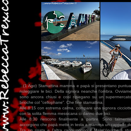
...(1 Ago) Stamattina mamma e papà si presentano puntuali
noleggiare le bici. Della signora neanche l’ombra. Ovviam
sono ancora chiusi e così ripiegano su un supermercat
brioche col "cellophane". Che fine stamattina.
Alle 8:15 con estrema calma, compare una signora cicciotte
con la solita flemma messicana ci danno due bici.
Alle 8:30 riescono finalmente a partire. Sono talmen
accorgono che papà mette in testa a mamma un cappello del 
Tra un risata e l’altra raggiungono il Malecón che li st