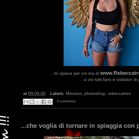
www.Rebeccatr
...mi spiace per voi ma di
...a voi tutti fans e visitatori
at
09:03:00
Labels:
Messico
,
photoshop
,
rebeccatrex
0 comments
...che voglia di tornare in spiaggia con 