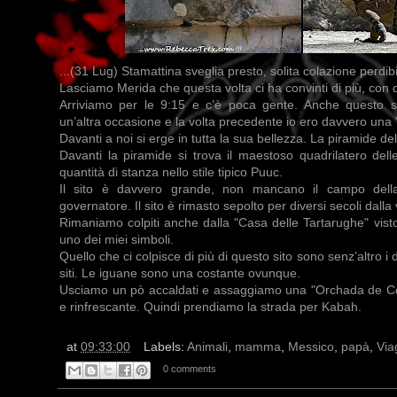
...(31 Lug) Stamattina sveglia presto, solita colazione perdibi
Lasciamo Merida che questa volta ci ha convinti di più, con 
Arriviamo per le 9:15 e c’è poca gente. Anche questo sit
un’altra occasione e la volta precedente io ero davvero una "
Davanti a noi si erge in tutta la sua bellezza. La piramide del
Davanti la piramide si trova il maestoso quadrilatero d
quantità di stanza nello stile tipico Puuc.
Il sito è davvero grande, non mancano il campo della
governatore. Il sito è rimasto sepolto per diversi secoli dall
Rimaniamo colpiti anche dalla "Casa delle Tartarughe" vis
uno dei miei simboli.
Quello che ci colpisce di più di questo sito sono senz’altro i d
siti. Le iguane sono una costante ovunque.
Usciamo un pò accaldati e assaggiamo una "Orchada de Co
e rinfrescante. Quindi prendiamo la strada per Kabah.
at
09:33:00
Labels:
Animali
,
mamma
,
Messico
,
papà
,
Via
0 comments