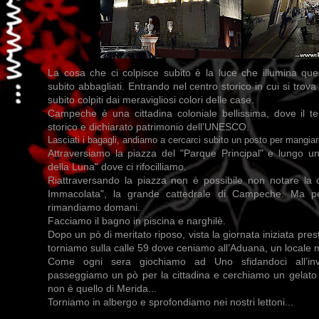
La cosa che ci colpisce subito è la luce che illumina que
subito abbagliati. Entrando nel centro storico in cui si trov
subito colpiti dai meravigliosi colori delle case.
Campeche è una cittadina coloniale bellissima, dove il te
storico e dichiarato patrimonio dell’UNESCO.
Lasciati i bagagli, andiamo a cercarci subito un posto per mangiar
Attraversiamo la piazza del "Parque Principal" e lungo u
della Luna" dove ci rifocilliamo.
Riattraversando la piazza non è possibile non notare la c
Immacolata", la grande cattedrale di Campeche. Ma pe
rimandiamo domani.
Facciamo il bagno in piscina e narghilè.
Dopo un pò di meritato riposo, vista la giornata iniziata prest
torniamo sulla calle 59 dove ceniamo all’Aduana, un locale m
Come ogni sera giochiamo ad Uno sfidandoci all’inve
passeggiamo un pò per la cittadina e cerchiamo un gelato 
non è quello di Merida...
Torniamo in albergo e sprofondiamo nei nostri lettoni...