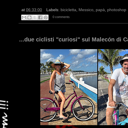
at
06:33:00
Labels:
bicicletta
,
Messico
,
papà
,
photoshop
0 comments
...due ciclisti "curiosi" sul Malecón di 