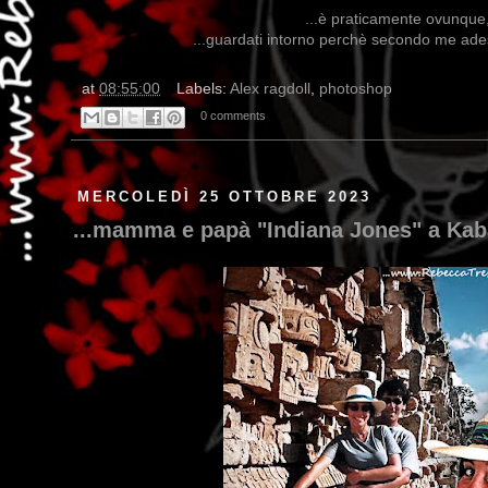
...è praticamente ovunque, 
...guardati intorno perchè secondo me adess
at
08:55:00
Labels:
Alex ragdoll
,
photoshop
0 comments
MERCOLEDÌ 25 OTTOBRE 2023
...mamma e papà "Indiana Jones" a Kaba