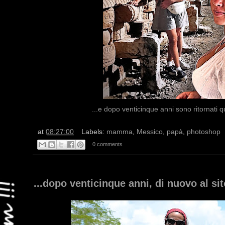
...e dopo venticinque anni sono ritornati q
at
08:27:00
Labels:
mamma
,
Messico
,
papà
,
photoshop
0 comments
...dopo venticinque anni, di nuovo al sit