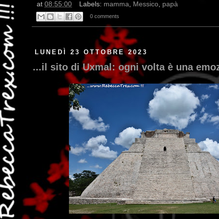
at
08:55:00
Labels:
mamma
,
Messico
,
papà
0 comments
LUNEDÌ 23 OTTOBRE 2023
...il sito di Uxmal: ogni volta è una emoz