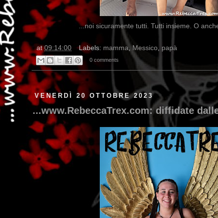
...noi sicuramente tutti. Tutti insieme. O anc
at
09:14:00
Labels:
mamma
,
Messico
,
papà
0 comments
VENERDÌ 20 OTTOBRE 2023
...www.RebeccaTrex.com: diffidate dalle 