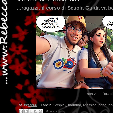
MARTEDÌ 24 OTTOBRE 2023
...ragazzi, il corso di Scuola Guida va b
...non vedo l'ora d
at
08:59:00
Labels:
Cosplay
,
mamma
,
Messico
,
papà
,
ph
0 comments