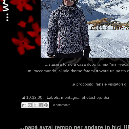
...stasera torno a casa dopo la mia "mini-vacanz
...mi raccomando, al mio ritorno fatemi trovare un pasto 
...a proposito, fans e visitatori 
at
10:32:00
Labels:
montagna
,
photoshop
,
Sci
0 comments
...papà avrai tempo per andare in bici !!