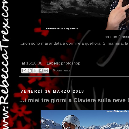
...ma non è ass
...non sono mai andata a dormire a quell'ora. Sì mamma, la 
at
15:10:00
Labels:
photoshop
0 comments
VENERDÌ 16 MARZO 2018
...i miei tre giorni a Claviere sulla neve !