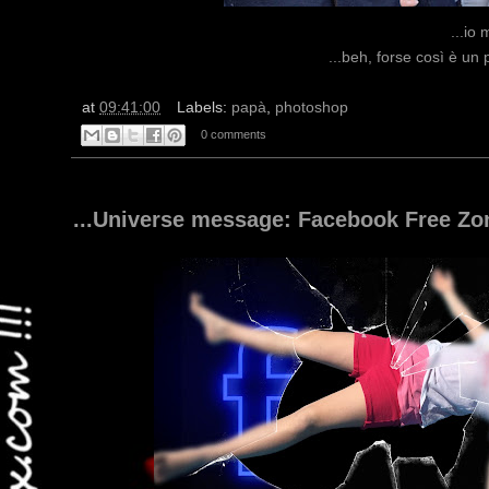
...io 
...beh, forse così è un 
at
09:41:00
Labels:
papà
,
photoshop
0 comments
...Universe message: Facebook Free Zon