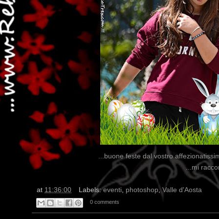
...buone feste dal vostro affezionatis
...mi racc
at
11:36:00
Labels:
eventi
,
photoshop
,
Valle d'Aosta
0 comments