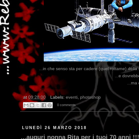
...in che senso sta per cadere (quel rottame) della
...e dovrebb
...ma 
at
09:28:00
Labels:
eventi
,
photoshop
0 comments
LUNEDÌ 26 MARZO 2018
...auguri nonna Rita per i tuoi 70 anni !!