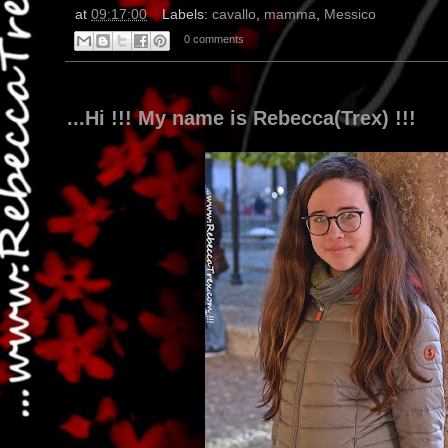
at
09:17:00
Labels:
cavallo
,
mamma
,
Messico
0 comments
...Hi !!! My name is Rebecca(Trex) !!!