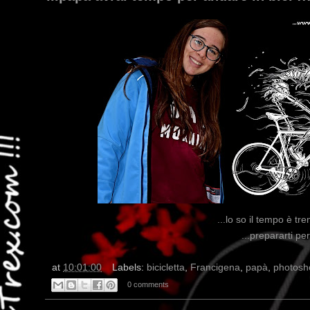
...lo so il tempo è tre
...prepararti per
at
10:01:00
Labels:
bicicletta
,
Francigena
,
papà
,
photosh
0 comments