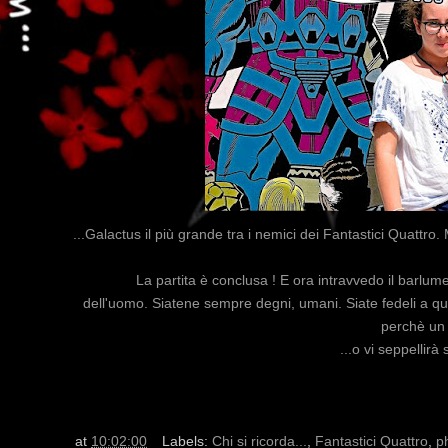
...Galactus il più grande tra i nemici dei Fantastici Quattr
La partita è conclusa ! E ora intravvedo il barlum
dell'uomo.
Siatene sempre degni, umani. S
iate fedeli a 
perchè un g
...o vi seppellirà 
at
10:02:00
Labels:
Chi si ricorda...
,
Fantastici Quattro
,
p