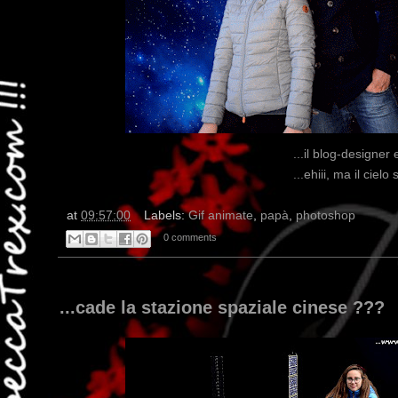
...il blog-designer 
...ehiii, ma il ciel
at
09:57:00
Labels:
Gif animate
,
papà
,
photoshop
0 comments
...cade la stazione spaziale cinese ???