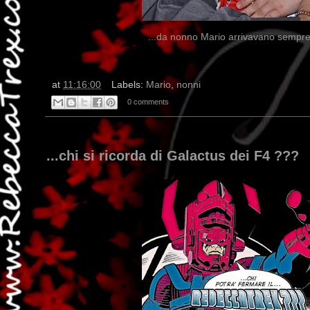
...da nonno Mario arrivavano sempre u
at
11:16:00
Labels:
Mario
,
nonni
0 comments
...chi si ricorda di Galactus dei F4 ???