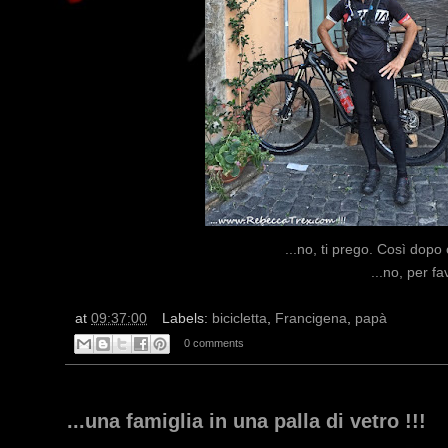
...no, ti prego. Così dopo 
...no, per fa
at
09:37:00
Labels:
bicicletta
,
Francigena
,
papà
0 comments
...una famiglia in una palla di vetro !!!