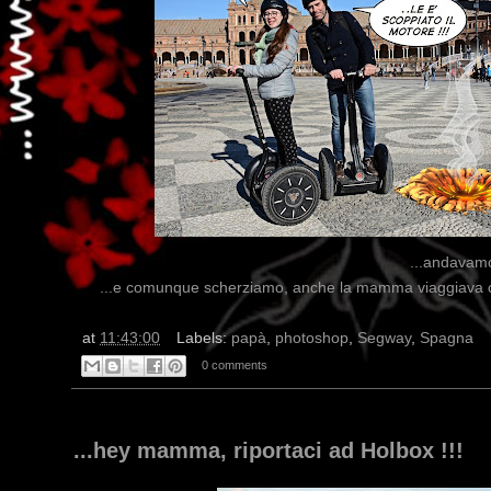
...andavamo
...e comunque scherziamo, anche la mamma viaggiava co
at
11:43:00
Labels:
papà
,
photoshop
,
Segway
,
Spagna
0 comments
...hey mamma, riportaci ad Holbox !!!