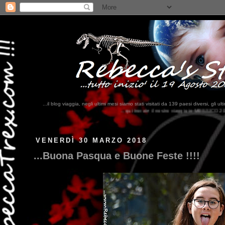
...il blog viaggia, negli ultimi mesi siamo stati visitati da 139 paesi diversi, 
ovate il nostro viaggio in MESSICO 2023...
clikka qui !!!
VENERDÌ 30 MARZO 2018
...Buona Pasqua e Buone Feste !!!!