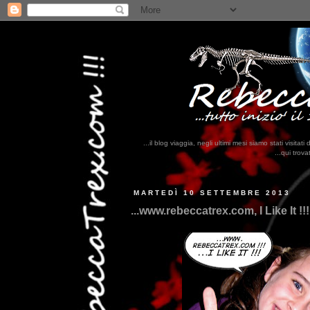
...il blog viaggia, negli ultimi mesi siamo stati visi
...qui trovate il nostro viaggio in MESSICO
MARTEDÌ 10 SETTEMBRE 2013
...www.rebeccatrex.com, I Like It !!!