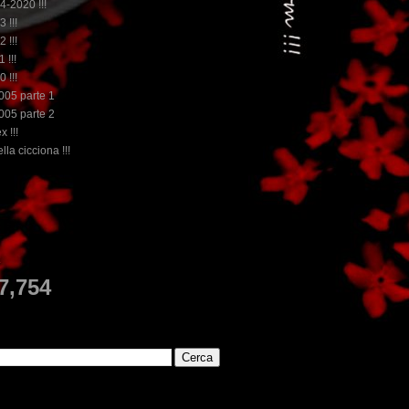
14-2020 !!!
3 !!!
2 !!!
 !!!
0 !!!
2005 parte 1
2005 parte 2
x !!!
lla cicciona !!!
...dai non perdere tempo, clikka "qui", c'è il meglio del ww
E
7,754