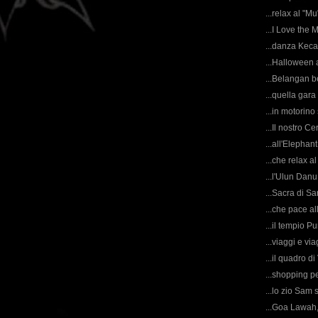
...relax al "Mu
...I Love the M
...danza Keca
...Halloween a
...Belangan 
...quella gara
...in motorino 
...Il nostro 
...all'Elephan
...che relax a
...l'Ulun Danu
...Sacra di S
...che pace all
...il tempio P
...viaggi e viag
...il quadro d
...shopping pe
...lo zio Sam
...Goa Lawah, i