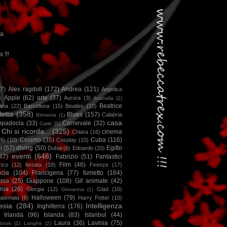
ca
x !!!
67)
Alex ragdoll
(172)
Andrea
(121)
Angelica
)
Apple
(62)
arte
(37)
Aurora
(3)
Australia
(2)
Beatrice
iana
(22)
Barcellona
(15)
Beatles
(10)
letta
(358)
Blues
(157)
Calabria
Birmania
(1)
casa
ppadocia
(33)
Carnevale
(32)
Carlo
(1)
Chi si ricorda...
(325)
cinema
Chiara
(16)
Cosimo
(35)
Cuba
(116)
fù
(10)
Cosplay
(10)
i
(57)
diving
(50)
Egitto
Dubai
(6)
Edoardo
(20)
eventi
(646)
47)
Fabrizio
(51)
Fantastici
Film
(46)
ico
(12)
ferrata
(18)
Firenze
(17)
ncia
(104)
Francigena
(77)
fumetto
(164)
nia
(25)
Giappone
(108)
Gif animate
(42)
nia
(26)
Giorgia
(12)
Glad
(10)
Giovanna
(1)
Halloween
(79)
atemala
(6)
Harry Potter
(10)
esia
(284)
Intelligenza
Inghilterra
(176)
Irlanda
(96)
Islanda
(83)
Istanbul
(44)
Laura
(36)
Lavinia
(75)
book
(1)
Langhe
(2)