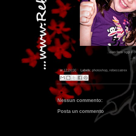
...ciao fans oggi è 
...
at
12:24:00
Labels:
photoshop
,
rebeccatrex
Nessun commento:
Posta un commento