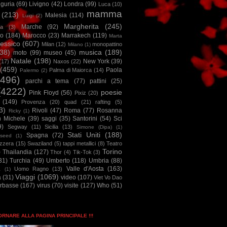
iguria
(69)
Livigno
(42)
Londra
(99)
Luca
(10)
mamma
(213)
Malesia
(114)
Luigi
(2)
Margherita
(245)
Marche
(92)
a
(3)
io
(184)
Marocco
(23)
Marrakech
(119)
Marta
essico
(607)
Milan
(12)
monopattino
Milano
(1)
38)
musica
(189)
moto
(99)
museo
(45)
Natale
(198)
New York
(39)
(17)
Naxos
(22)
(459)
Paola
Palma di Maiorca
(14)
Palermo
(2)
2496)
parchi a tema
(77)
pattini
(25)
(4222)
poesie
Pink Floyd
(56)
Pixiz
(20)
(149)
Provenza
(20)
quad
(21)
rafting
(5)
3)
Rivoli
(47)
Roma
(77)
Rosanna
Ricky
(1)
n Michele
(39)
saggi
(35)
Santorini
(54)
Sci
9)
Segway
(11)
Sicilia
(13)
Simone (Dipa)
(1)
Stati Uniti
(188)
Spagna
(72)
seed
(1)
izzera
(15)
Swaziland
(5)
tappi metallici
(8)
Teatro
Torino
)
Thailandia
(127)
Thor
(4)
Tik-Tok
(3)
31)
Turchia
(49)
Umberto
(118)
Umbria
(88)
Valle d'Aosta
(163)
Uomo Ragno
(13)
à
(1)
Viaggi
(1069)
a
(31)
video
(107)
Viet Vo Dao
arbasse
(167)
virus
(70)
visite
(127)
Who
(51)
TORNARE ALLA PAGINA PRINCIPALE !!!