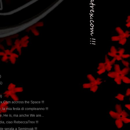
)
1)
0)
x.Com accross the Space !!!
e, la mia festa di compleanno !!!
re, He is, ma anche We are...
dia, ciao RebeccaTrex !!!
ole serata a Seminyak !!!