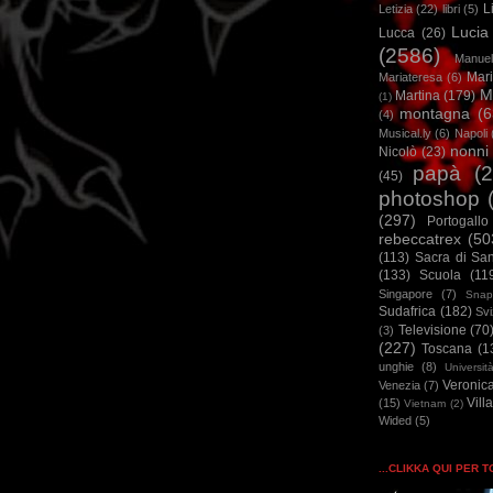
L
Letizia
(22)
libri
(5)
Lucia
Lucca
(26)
(2586)
Manuel
Mar
Mariateresa
(6)
M
Martina
(179)
(1)
montagna
(6
(4)
Musical.ly
(6)
Napoli
nonni
Nicolò
(23)
papà
(
(45)
photoshop
(297)
Portogallo
rebeccatrex
(50
(113)
Sacra di Sa
(133)
Scuola
(11
Singapore
(7)
Snap
Sudafrica
(182)
Sv
Televisione
(70
(3)
(227)
Toscana
(1
unghie
(8)
Universit
Veronic
Venezia
(7)
Vill
(15)
Vietnam
(2)
Wided
(5)
...CLIKKA QUI PER 