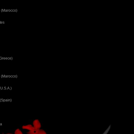
 (Marocco)
tes
(Greece)
 (Marocco)
U.S.A.)
(Spain)
ca