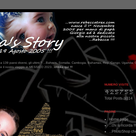
tati da 139 paesi diversi, gli ultimi ? ...Bahrein, Somalia, Cambogia, Bahamas, Rep. Congo, Uganda, 
 2023...
clikka qui !!!
NUMERO VISITE
Total Posts :9314
PAGINE
Home page
...chi si ricorda !!
...PhotoShop che