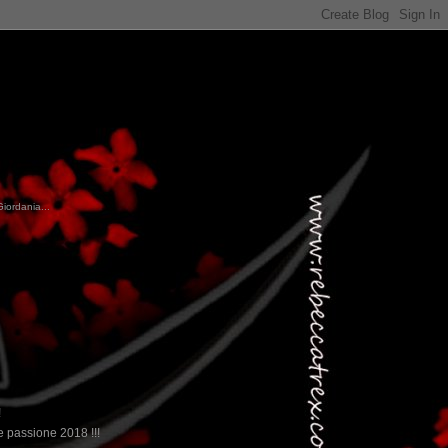
Giordania...
!
 passione 2018 !!!