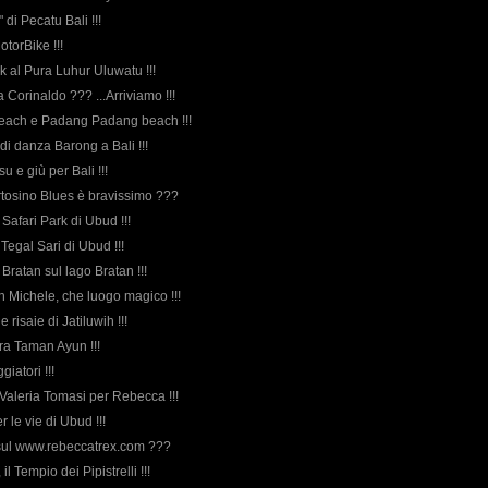
" di Pecatu Bali !!!
otorBike !!!
k al Pura Luhur Uluwatu !!!
 Corinaldo ??? ...Arriviamo !!!
beach e Padang Padang beach !!!
 di danza Barong a Bali !!!
su e giù per Bali !!!
Certosino Blues è bravissimo ???
t Safari Park di Ubud !!!
l Tegal Sari di Ubud !!!
 Bratan sul lago Bratan !!!
an Michele, che luogo magico !!!
e risaie di Jatiluwih !!!
ura Taman Ayun !!!
giatori !!!
i Valeria Tomasi per Rebecca !!!
r le vie di Ubud !!!
 sul www.rebeccatrex.com ???
l Tempio dei Pipistrelli !!!