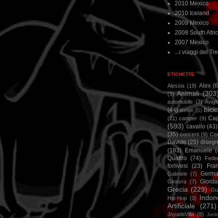
2010 Mexico
2010 Iceland
2009 Mexico
2008 South Afri
2007 Mexico
...i viaggi del Tre
ETICHETTE
Alex
(
Alessia
(19)
Animali
(303
(3)
automobile
(7)
Avigl
bicic
(44)
Belize
(2)
Ca
(21)
camper
(9)
(593)
cavallo
(43)
(35)
concerti
(9)
Cor
Davide
(25)
disegn
(183)
Emanuele
(
Quattro
(74)
Feder
forlivesi
(23)
Fra
Germa
Gabriele
(7)
Giorda
Ginevra
(7)
Grecia
(229)
Gu
Indon
Hip-Hop
(3)
Artificiale
(271)
JoyadeVilla
(8)
Junk