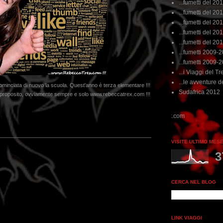
...fumetti del 20
...fumetti del 201
...fumetti del 201
...fumetti del 2011
...fumetti del 201
...fumetti 2009-
...fumetti 2009-
...i Viaggi del Tre
...le avventure de
cominciata di nuovo la scuola. Quest'anno è terza elementare !!!
Sudafrica 2012
a proposito, ovviamente sempre e solo www.rebeccatrex.com !!!
VISITE ULTIMO MES
3
CERCA NEL BLOG
LINK VIAGGI