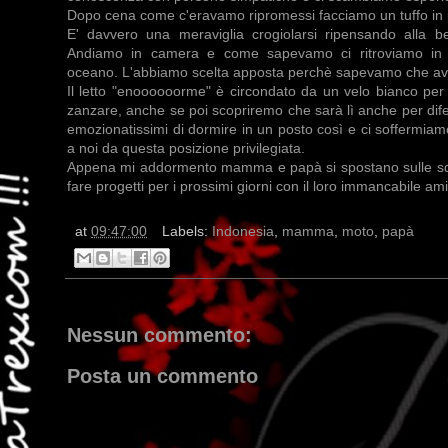
Dopo cena come c'eravamo ripromessi facciamo un tuffo in pis
E' davvero una meraviglia crogiolarsi ripensando alla bel
Andiamo in camera e come sapevamo ci ritroviamo in 
oceano. L'abbiamo scelta apposta perchè sapevamo che avev
Il letto "enoooooorme" è circondato da un velo bianco per s
zanzare, anche se poi scopriremo che sarà lì anche per dif
emozionatissimi di dormire in un posto così e ci soffermiam
a noi da questa posizione privilegiata.
Appena mi addormento mamma e papà si spostano sulle sdra
fare progetti per i prossimi giorni con il loro immancabile ami
at
09:47:00
Labels:
Indonesia
,
mamma
,
moto
,
papà
Nessun commento:
Posta un commento