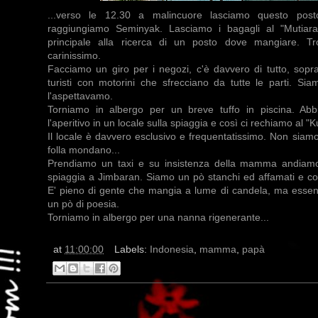
...verso le 12.30 a malincuore lasciamo questo pos
raggiungiamo Seminyak. Lasciamo i bagagli al "Mutiar
principale alla ricerca di un posto dove mangiare. T
carinissimo.
Facciamo un giro per i negozi, c'è davvero di tutto, sopra
turisti con motorini che sfrecciano da tutte le parti. Si
l'aspettavamo.
Torniamo in albergo per un breve tuffo in piscina. Abb
l'aperitivo in un locale sulla spiaggia e così ci rechiamo al "
Il locale è davvero esclusivo e frequentatissimo. Non siamo
folla mondano...
Prendiamo un taxi e su insistenza della mamma andiamo
spiaggia a Jimbaran. Siamo un pò stanchi ed affamati e co
E' pieno di gente che mangia a lume di candela, ma essend
un pò di poesia.
Torniamo in albergo per una nanna rigenerante...
at
11:00:00
Labels:
Indonesia
,
mamma
,
papà