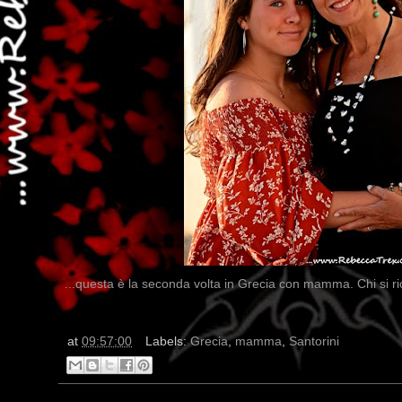
...questa è la seconda volta in Grecia con mamma. Chi si r
at
09:57:00
Labels:
Grecia
,
mamma
,
Santorini