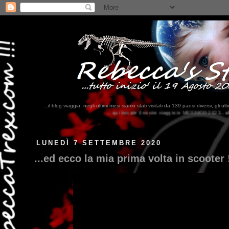
...il blog viaggia, negli ultimi mesi siamo stati visitati da 139 paesi diversi, 
...qui trovate il nostro viaggio in MESSICO 2023...
clikka qui !!!
LUNEDÌ 7 SETTEMBRE 2020
...ed ecco la mia prima volta in scooter !