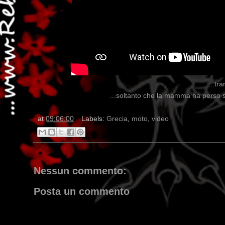
...tr
...soltanto che la mamma ha perso se
at
09:06:00
Labels:
Grecia
,
moto
,
video
Nessun commento:
Posta un commento