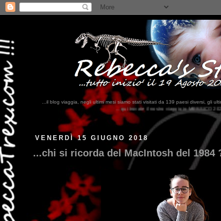
...il blog viaggia, negli ultimi mesi siamo stati visitati da 139 paesi diversi, 
...qui trovate il nostro viaggio in MESSICO 2023...
clikka qui !!!
VENERDÌ 15 GIUGNO 2018
...chi si ricorda del MacIntosh del 1984