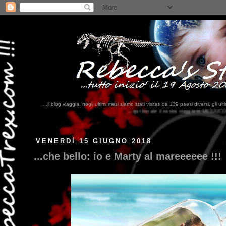
...il blog viaggia, negli ultimi mesi siamo stati visitati da 139 paesi diversi, 
...qui trovate il nostro viaggio in MESSICO 2023...
clikka qui !!!
VENERDÌ 15 GIUGNO 2018
...che bello: io e Marty al mareeeeee !!!