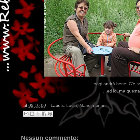
...oggi andrà bene. C'è 
...ed io, ma questa
at
09:10:00
Labels:
Lucia
,
Mario
,
nonni
Nessun commento: