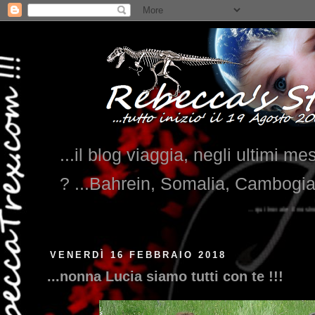
...il blog viaggia, negli ultimi me
? ...Bahrein, Somalia, Cambogi
...qui trovate il nostro viaggio in MESSICO 2023...
clikka qu
VENERDÌ 16 FEBBRAIO 2018
...nonna Lucia siamo tutti con te !!!