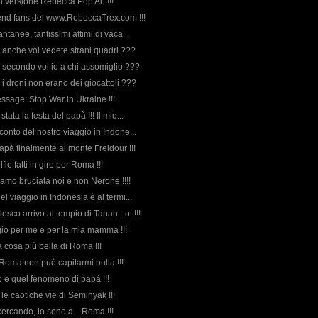
in versione Rebecca Pop Art !!!
end fans del www.RebeccaTrex.com !!!
tantanee, tantissimi attimi di vaca...
, anche voi vedete strani quadri ???
a secondo voi io a chi assomiglio ???
 i droni non erano dei giocattoli ???
essage: Stop War in Ukraine !!!
tata la festa del papà !!! Il mio...
acconto del nostro viaggio in Indone...
pà finalmente al monte Freidour !!!
lfie fatti in giro per Roma !!!
iamo bruciata noi e non Nerone !!!!
del viaggio in Indonesia è al termi...
esco arrivo al tempio di Tanah Lot !!!
io per me e per la mia mamma !!!
la cosa più bella di Roma !!!
 a Roma non può capitarmi nulla !!!
io e quel fenomeno di papà !!!
 le caotiche vie di Seminyak !!!
 cercando, io sono a ...Roma !!!