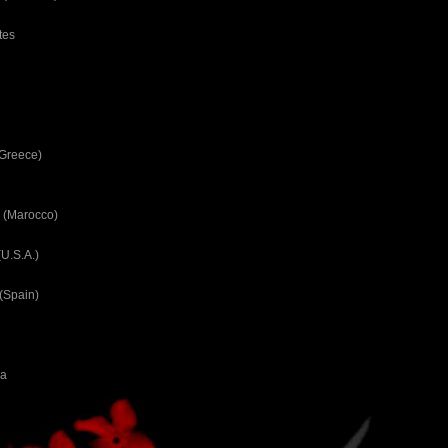
tes
(Greece)
 (Marocco)
U.S.A.)
(Spain)
ca