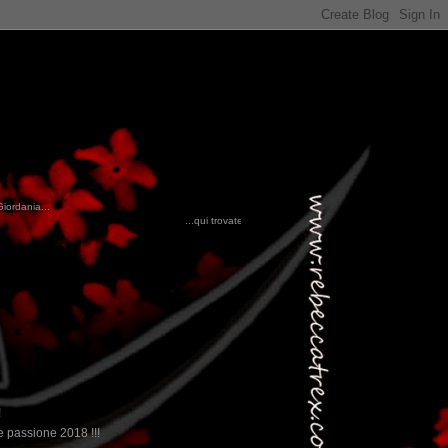
Giordania...
...qui trovate il nostro viaggio in MESSICO 2023...
clikka qui !!!
!
 passione 2018 !!!