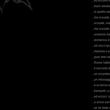
...ed eccomi 
...buon week
...in quelle is
...ma scusate
...scusate, m
...ma scusate,
...universe m
...domenica è s
...ed ora il r
...mamma e pa
...quei miei se
...Roma l'abb
...il racconto 
...un rocambol
...un messagg
...è la Gricia 
...tranquilli,
...ed eccoci: 
...a zonzo per
...se mi state