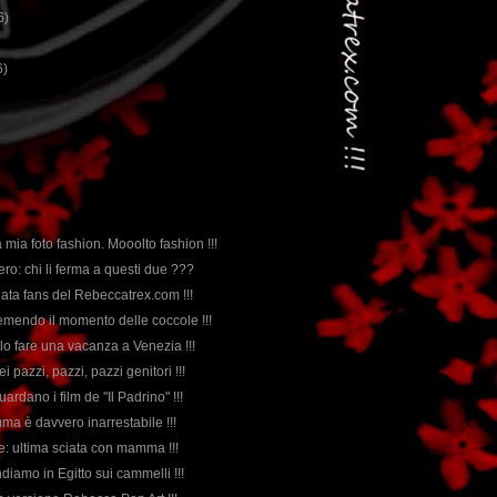
6)
6)
 mia foto fashion. Mooolto fashion !!!
ero: chi li ferma a questi due ???
nata fans del Rebeccatrex.com !!!
remendo il momento delle coccole !!!
llo fare una vacanza a Venezia !!!
i pazzi, pazzi, pazzi genitori !!!
uardano i film de "Il Padrino" !!!
ma è davvero inarrestabile !!!
ne: ultima sciata con mamma !!!
andiamo in Egitto sui cammelli !!!