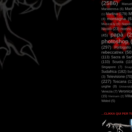
(2586)
Manuel
Mar
Mariateresa
(6)
M
Martina
(179)
(1)
montagna
(6
(4)
Musical.ly
(6)
Napoli
nonni
Nicolò
(23)
papà
(
(45)
photoshop
(297)
Portogallo
rebeccatrex
(50
(113)
Sacra di Sa
(133)
Scuola
(11
Singapore
(7)
Snap
Sudafrica
(182)
Sv
Televisione
(70
(3)
(227)
Toscana
(1
unghie
(8)
Universit
Veronic
Venezia
(7)
Vill
(15)
Vietnam
(2)
Wided
(5)
...CLIKKA QUI PER 