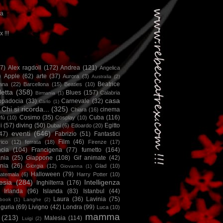
ca
x !!!
67)
Alex ragdoll
(172)
Andrea
(121)
Angelica
)
Apple
(62)
arte
(37)
Aurora
(3)
Australia
(2)
Beatrice
iana
(22)
Barcellona
(15)
Beatles
(10)
letta
(358)
Blues
(157)
Calabria
Birmania
(1)
casa
ppadocia
(33)
Carnevale
(32)
Carlo
(1)
Chi si ricorda...
(325)
cinema
Chiara
(16)
Cosimo
(35)
Cuba
(116)
fù
(10)
Cosplay
(10)
i
(57)
diving
(50)
Egitto
Dubai
(6)
Edoardo
(20)
eventi
(646)
47)
Fabrizio
(51)
Fantastici
Film
(46)
ico
(12)
ferrata
(18)
Firenze
(17)
ncia
(104)
Francigena
(77)
fumetto
(164)
nia
(25)
Giappone
(108)
Gif animate
(42)
nia
(26)
Giorgia
(12)
Glad
(10)
Giovanna
(1)
Halloween
(79)
atemala
(6)
Harry Potter
(10)
esia
(284)
Intelligenza
Inghilterra
(176)
Irlanda
(96)
Islanda
(83)
Istanbul
(44)
Laura
(36)
Lavinia
(75)
book
(1)
Langhe
(2)
iguria
(69)
Livigno
(42)
Londra
(99)
Luca
(10)
mamma
(213)
Malesia
(114)
Luigi
(2)