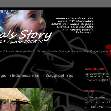
tati da 139 paesi diversi, gli ultimi ? ...Bahrein, Somalia, Cambogia, Bahamas, Rep. Congo, Uganda, 
NUMERO VISITE
ggio in Indonesia è su ...i Viaggi del Trex
Total Posts :9314
PAGINE
Home page
...chi si ricorda !!
...PhotoShop che