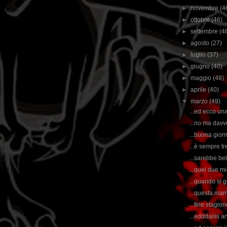
►
novembre
(4
►
ottobre
(46)
►
settembre
(4
►
agosto
(27)
►
luglio
(37)
►
giugno
(40)
►
maggio
(48)
►
aprile
(40)
▼
marzo
(49)
...ed ecco una
...no ma davv
...buona gior
...è sempre t
...sarebbe be
...quei due mie
...quando si g
...questa mam
...fine stagio
...edddaiiiii 