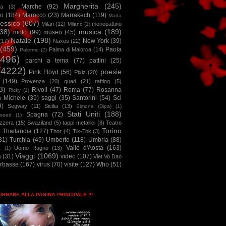
Margherita
(245)
Marche
(92)
a
(3)
io
(184)
Marocco
(23)
Marrakech
(119)
Marta
essico
(607)
Milan
(12)
monopattino
Milano
(1)
38)
musica
(189)
moto
(99)
museo
(45)
Natale
(198)
New York
(39)
(17)
Naxos
(22)
(459)
Paola
Palma di Maiorca
(14)
Palermo
(2)
2496)
parchi a tema
(77)
pattini
(25)
(4222)
poesie
Pink Floyd
(56)
Pixiz
(20)
(149)
Provenza
(20)
quad
(21)
rafting
(5)
3)
Rivoli
(47)
Roma
(77)
Rosanna
Ricky
(1)
n Michele
(39)
saggi
(35)
Santorini
(54)
Sci
9)
Segway
(11)
Sicilia
(13)
Simone (Dipa)
(1)
Stati Uniti
(188)
Spagna
(72)
seed
(1)
izzera
(15)
Swaziland
(5)
tappi metallici
(8)
Teatro
Torino
)
Thailandia
(127)
Thor
(4)
Tik-Tok
(3)
31)
Turchia
(49)
Umberto
(118)
Umbria
(88)
Valle d'Aosta
(163)
Uomo Ragno
(13)
à
(1)
Viaggi
(1069)
a
(31)
video
(107)
Viet Vo Dao
arbasse
(167)
virus
(70)
visite
(127)
Who
(51)
TORNARE ALLA PAGINA PRINCIPALE !!!