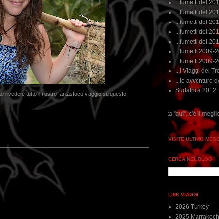
...fumetti del 20
...fumetti del 201
...fumetti del 201
...fumetti del 2011
...fumetti del 201
...fumetti 2009-
...fumetti 2009-
...i Viaggi del Tre
...le avventure de
Sudafrica 2012
te rivedere tutto il nostro fantastoco viaggio su questo
...dai non perdere tempo, clikka "qui", c'è il meglio del www.rebeccatr
VISITE ULTIMO MES
CERCA NEL BLOG
LINK VIAGGI
2026 Turkey
2025 Marrakech