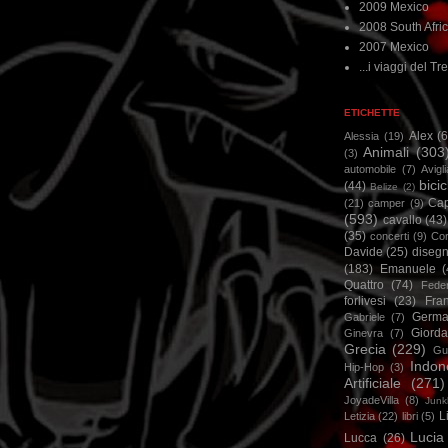
2009 Mexico
2008 South Afri
2007 Mexico
...i viaggi del Tre
ETICHETTE
Alex
(
Alessia
(19)
Animali
(303
(3)
automobile
(7)
Avigl
bicic
(44)
Belize
(2)
Ca
(21)
camper
(9)
(593)
cavallo
(43)
(35)
concerti
(9)
Cor
Davide
(25)
disegn
(183)
Emanuele
(
Quattro
(74)
Feder
forlivesi
(23)
Fra
Germa
Gabriele
(7)
Giorda
Ginevra
(7)
Grecia
(229)
Gu
Indon
Hip-Hop
(3)
Artificiale
(271)
JoyadeVilla
(8)
Junk
L
Letizia
(22)
libri
(5)
Lucia
Lucca
(26)