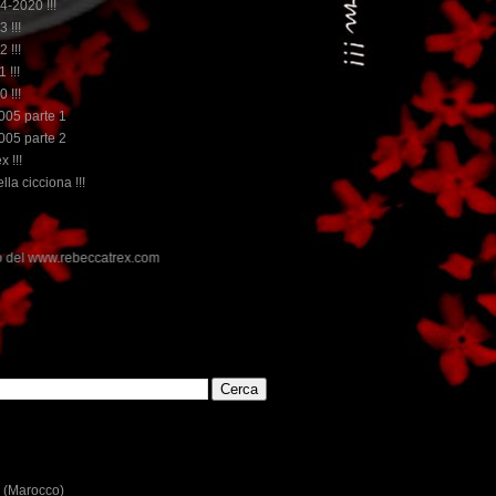
14-2020 !!!
3 !!!
2 !!!
 !!!
0 !!!
2005 parte 1
2005 parte 2
x !!!
lla cicciona !!!
ex.com
E
 (Marocco)