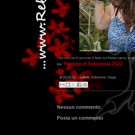
...ed ora che il racconto è finito sul Rebeccatrex, pote
Viaggio in Indonesia 2022
link:
at
09:05:00
Labels:
Indonesia
,
Viaggi
Nessun commento:
Posta un commento