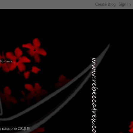
Giordania...
...qui trovate il nostro viaggio in MESSICO 2023...
clikka qui !!!
!
 passione 2018 !!!