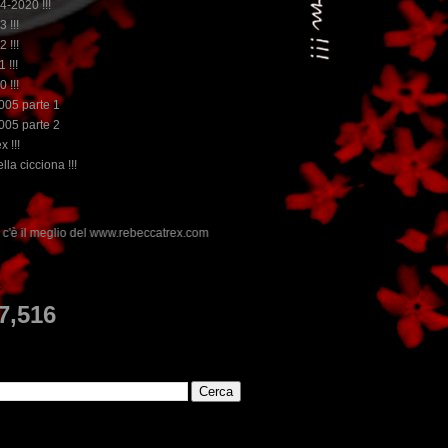
14-2020 !!!
3 !!!
2 !!!
 !!!
0 !!!
2005 parte 1
2005 parte 2
x !!!
lla cicciona !!!
ww.rebeccatrex.com
E
7,516