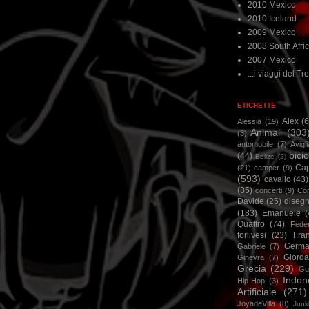
2010 Mexico
2010 Iceland
2009 Mexico
2008 South Afri
2007 Mexico
...i viaggi del Tre
ETICHETTE
Alex
(
Alessia
(19)
Animali
(303
(3)
automobile
(7)
Avigl
bicic
(44)
Belize
(2)
Ca
(21)
camper
(9)
(593)
cavallo
(43)
(35)
concerti
(9)
Cor
Davide
(25)
disegn
(183)
Emanuele
(
Quattro
(74)
Feder
forlivesi
(23)
Fra
Germa
Gabriele
(7)
Giorda
Ginevra
(7)
Grecia
(229)
Gu
Indon
Hip-Hop
(3)
Artificiale
(271)
JoyadeVilla
(8)
Junk