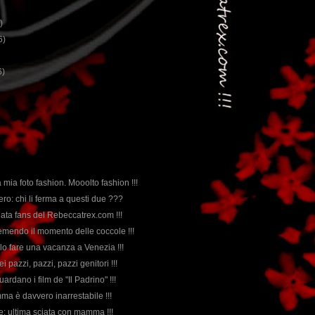
)
6)
6)
 mia foto fashion. Mooolto fashion !!!
ero: chi li ferma a questi due ???
nata fans del Rebeccatrex.com !!!
remendo il momento delle coccole !!!
llo fare una vacanza a Venezia !!!
i pazzi, pazzi, pazzi genitori !!!
uardano i film de "Il Padrino" !!!
ma è davvero inarrestabile !!!
ne: ultima sciata con mamma !!!