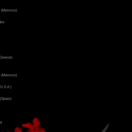
 (Marocco)
tes
(Greece)
 (Marocco)
U.S.A.)
(Spain)
ca