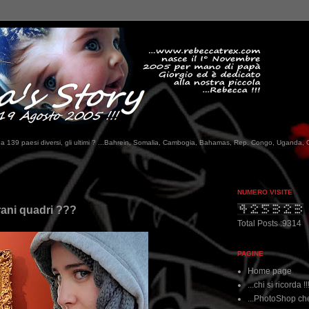
tati da 139 paesi diversi, gli ultimi ? ...Bahrein, Somalia, Cambogia, Bahamas, Rep. Congo, Uganda, 
NUMERO VISITE
rani quadri ???
Total Posts :9314
PAGINE
Home page
...chi si ricorda !!
...PhotoShop che