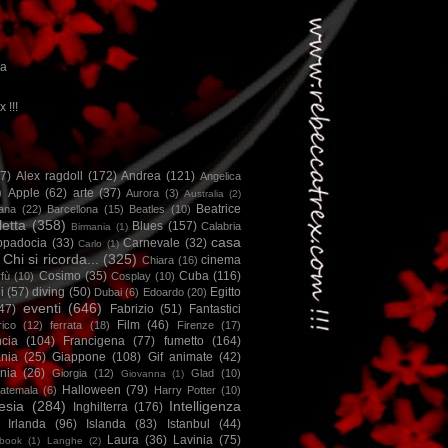
ca
x !!!
67)
Alex ragdoll
(172)
Andrea
(121)
Angelica
)
Apple
(62)
arte
(37)
Aurora
(3)
Australia
(2)
Beatrice
iana
(22)
Barcellona
(15)
Beatles
(10)
letta
(358)
Blues
(157)
Calabria
Birmania
(1)
casa
ppadocia
(33)
Carnevale
(32)
Carlo
(1)
Chi si ricorda...
(325)
cinema
Chiara
(16)
Cosimo
(35)
Cuba
(116)
fù
(10)
Cosplay
(10)
i
(57)
diving
(50)
Egitto
Dubai
(6)
Edoardo
(20)
eventi
(646)
47)
Fabrizio
(51)
Fantastici
Film
(46)
ico
(12)
ferrata
(18)
Firenze
(17)
ncia
(104)
Francigena
(77)
fumetto
(164)
nia
(25)
Giappone
(108)
Gif animate
(42)
nia
(26)
Giorgia
(12)
Glad
(10)
Giovanna
(1)
Halloween
(79)
atemala
(6)
Harry Potter
(10)
esia
(284)
Intelligenza
Inghilterra
(176)
Irlanda
(96)
Islanda
(83)
Istanbul
(44)
Laura
(36)
Lavinia
(75)
book
(1)
Langhe
(2)