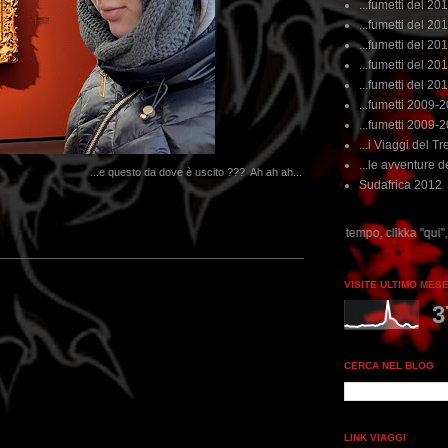
...fumetti del 20
...fumetti del 201
...fumetti del 201
...fumetti del 2011
...fumetti del 201
...fumetti 2009-
...fumetti 2009-
...i Viaggi del Tre
...le avventure de
...e questo da dove è uscito ??? Ah ah ah...
Sudafrica 2012
...dai non perdere tempo, clikka "qui", c'è il meglio del w
VISITE ULTIMO MES
3
CERCA NEL BLOG
LINK VIAGGI