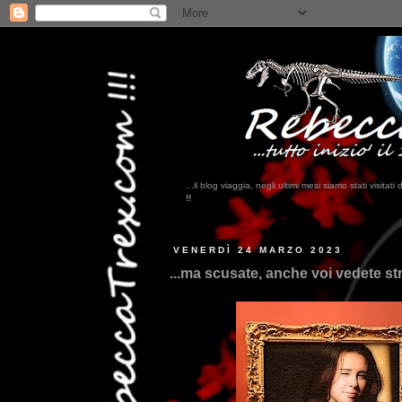
...il blog viaggia, negli ultimi mesi siamo stati visi
VENERDÌ 24 MARZO 2023
...ma scusate, anche voi vedete st