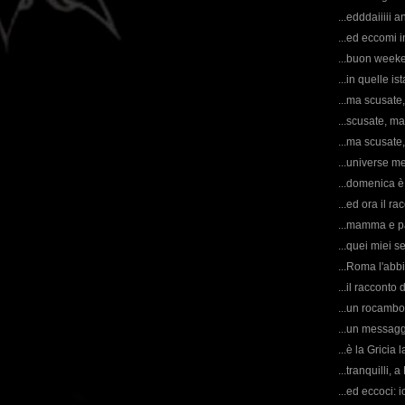
...edddaiiiii 
...ed eccomi 
...buon week
...in quelle is
...ma scusate
...scusate, m
...ma scusate,
...universe m
...domenica è s
...ed ora il r
...mamma e pa
...quei miei se
...Roma l'abb
...il racconto 
...un rocambol
...un messagg
...è la Gricia 
...tranquilli,
...ed eccoci: 