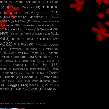
iguria
(69)
Livigno
(42)
Londra
(99)
Luca
(10)
mamma
(213)
Malesia
(114)
Luigi
(2)
Margherita
(245)
Marche
(92)
a
(3)
io
(184)
Marocco
(23)
Marrakech
(119)
Marta
essico
(607)
Milan
(12)
monopattino
Milano
(1)
38)
musica
(189)
moto
(99)
museo
(45)
Natale
(198)
New York
(39)
(17)
Naxos
(22)
(459)
Paola
Palma di Maiorca
(14)
Palermo
(2)
2496)
parchi a tema
(77)
pattini
(25)
(4222)
poesie
Pink Floyd
(56)
Pixiz
(20)
(149)
Provenza
(20)
quad
(21)
rafting
(5)
3)
Rivoli
(47)
Roma
(77)
Rosanna
Ricky
(1)
n Michele
(39)
saggi
(35)
Santorini
(54)
Sci
9)
Segway
(11)
Sicilia
(13)
Simone (Dipa)
(1)
Stati Uniti
(188)
Spagna
(72)
seed
(1)
izzera
(15)
Swaziland
(5)
tappi metallici
(8)
Teatro
Torino
)
Thailandia
(127)
Thor
(4)
Tik-Tok
(3)
31)
Turchia
(49)
Umberto
(118)
Umbria
(88)
Valle d'Aosta
(163)
Uomo Ragno
(13)
à
(1)
Viaggi
(1069)
a
(31)
video
(107)
Viet Vo Dao
arbasse
(167)
virus
(70)
visite
(127)
Who
(51)
TORNARE ALLA PAGINA PRINCIPALE !!!