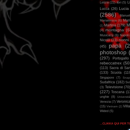
L
Letizia
(22)
libri
(5)
Lucia
Lucca
(26)
(2586)
Manuel
Mar
Mariateresa
(6)
M
Martina
(179)
(1)
montagna
(6
(4)
Musical.ly
(6)
Napoli
nonni
Nicolò
(23)
papà
(
(45)
photoshop
(297)
Portogallo
rebeccatrex
(50
(113)
Sacra di Sa
(133)
Scuola
(11
Singapore
(7)
Snap
Sudafrica
(182)
Sv
Televisione
(70
(3)
(227)
Toscana
(1
unghie
(8)
Universit
Veronic
Venezia
(7)
Vill
(15)
Vietnam
(2)
Wided
(5)
...CLIKKA QUI PER 