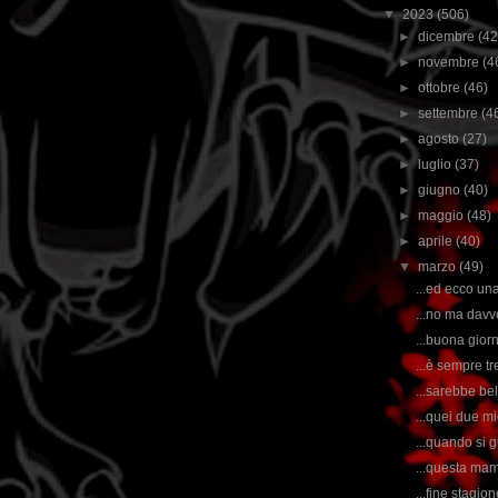
▼
2023
(506)
►
dicembre
(42
►
novembre
(4
►
ottobre
(46)
►
settembre
(4
►
agosto
(27)
►
luglio
(37)
►
giugno
(40)
►
maggio
(48)
►
aprile
(40)
▼
marzo
(49)
...ed ecco una
...no ma davv
...buona gior
...è sempre t
...sarebbe be
...quei due mie
...quando si g
...questa mam
...fine stagio