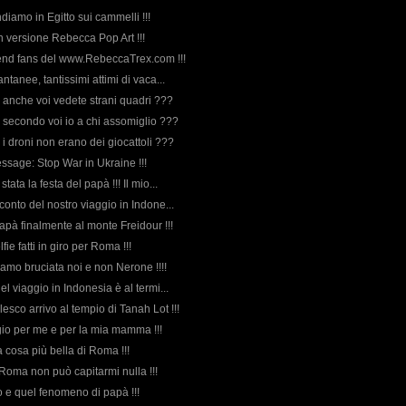
andiamo in Egitto sui cammelli !!!
in versione Rebecca Pop Art !!!
end fans del www.RebeccaTrex.com !!!
tantanee, tantissimi attimi di vaca...
, anche voi vedete strani quadri ???
a secondo voi io a chi assomiglio ???
 i droni non erano dei giocattoli ???
essage: Stop War in Ukraine !!!
tata la festa del papà !!! Il mio...
acconto del nostro viaggio in Indone...
pà finalmente al monte Freidour !!!
lfie fatti in giro per Roma !!!
iamo bruciata noi e non Nerone !!!!
del viaggio in Indonesia è al termi...
esco arrivo al tempio di Tanah Lot !!!
io per me e per la mia mamma !!!
la cosa più bella di Roma !!!
 a Roma non può capitarmi nulla !!!
io e quel fenomeno di papà !!!