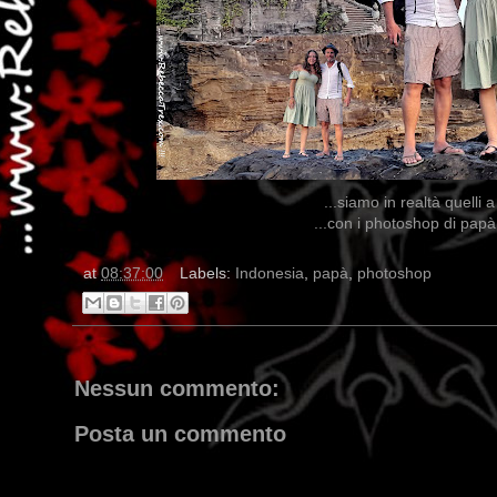
...siamo in realtà quelli 
...con i photoshop di papà 
...dai non p
at
08:37:00
Labels:
Indonesia
,
papà
,
photoshop
Nessun commento:
Posta un commento