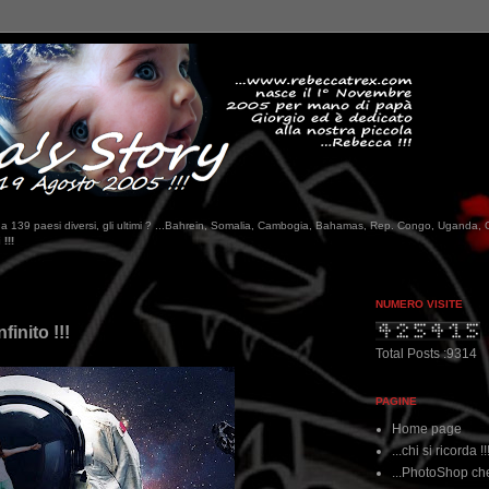
tati da 139 paesi diversi, gli ultimi ? ...Bahrein, Somalia, Cambogia, Bahamas, Rep. Congo, Uganda, 
NUMERO VISITE
inito !!!
Total Posts :9314
PAGINE
Home page
...chi si ricorda !!
...PhotoShop che