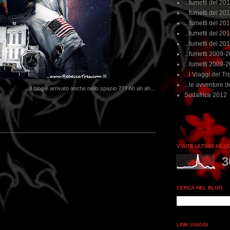
...fumetti del 20
...fumetti del 201
...fumetti del 201
...fumetti del 2011
...fumetti del 201
...fumetti 2009-
...fumetti 2009-
...i Viaggi del Tre
...le avventure de
...il blog è arrivato anche nello spazio ??? Ah ah ah...
Sudafrica 2012
...dai non perdere 
VISITE ULTIMO MES
3
CERCA NEL BLOG
LINK VIAGGI