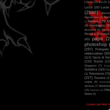
L
Letizia
(22)
libri
(5)
Lucia
Lucca
(26)
(2586)
Manuel
Mar
Mariateresa
(6)
M
Martina
(179)
(1)
montagna
(6
(4)
Musical.ly
(6)
Napoli
nonni
Nicolò
(23)
papà
(
(45)
photoshop
(297)
Portogallo
rebeccatrex
(50
(113)
Sacra di Sa
(133)
Scuola
(11
Singapore
(7)
Snap
Sudafrica
(182)
Sv
Televisione
(70
(3)
(227)
Toscana
(1
unghie
(8)
Universit
Veronic
Venezia
(7)
Vill
(15)
Vietnam
(2)
Wided
(5)
...CLIKKA QUI PER 