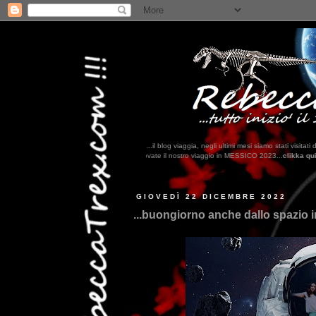
...il blog viaggia, negli ultimi mesi siamo stati visi
...qui trovate il nostro viaggio in MESSICO 2023...
clikka qui !!!
GIOVEDÌ 22 DICEMBRE 2022
...buongiorno anche dallo spazio inf