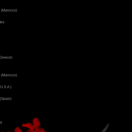
 (Marocco)
tes
(Greece)
 (Marocco)
U.S.A.)
(Spain)
ca