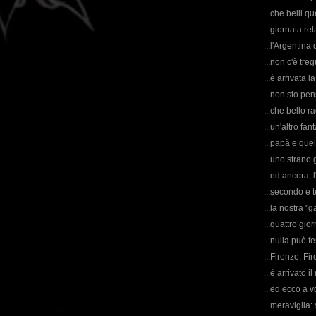
...che belli q
...giornata re
...l'Argentin
...non c'è tre
...è arrivata 
...non sto pe
...che bello ra
...un'altro fa
...papà e quel
...uno strano 
...ed ancora, l
...secondo e t
...la nostra "
...quattro gio
...nulla può 
...Firenze, Fi
...è arrivato 
...ed ecco a v
...meraviglia