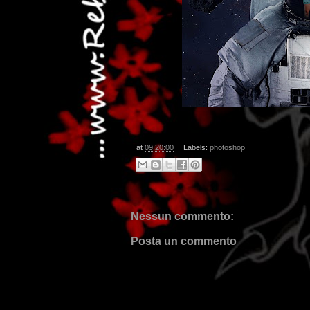
at
09:20:00
Labels:
photoshop
Nessun commento:
Posta un commento