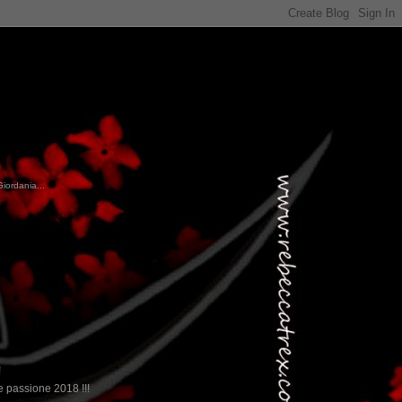
Giordania...
!
 passione 2018 !!!