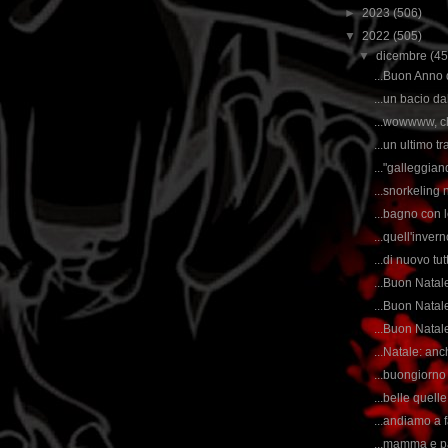
►
2023
(506)
▼
2022
(505)
▼
dicembre
(45
...Buon Anno
...un bacio d
...wowwww, ch
...un ultimo t
..."galleggiand
...snorkeling 
...bagno con l
...quell'inver
...di nuovo tu
...Buon Natale
...Buon Nata
...Buon Natale
...Natale: anc
...buongiorno 
...belle quell
...andiamo a 
...mamma e pa