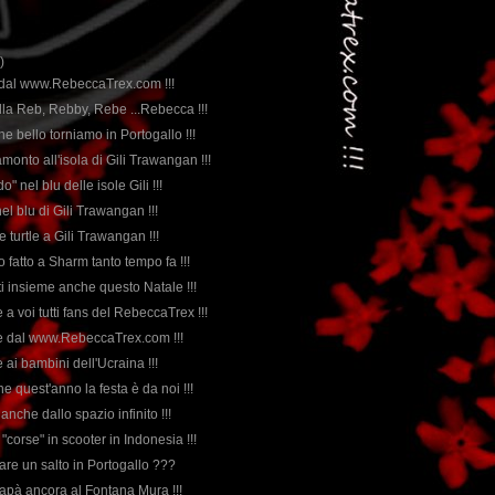
)
 dal www.RebeccaTrex.com !!!
alla Reb, Rebby, Rebe ...Rebecca !!!
e bello torniamo in Portogallo !!!
ramonto all'isola di Gili Trawangan !!!
o" nel blu delle isole Gili !!!
nel blu di Gili Trawangan !!!
e turtle a Gili Trawangan !!!
no fatto a Sharm tanto tempo fa !!!
tti insieme anche questo Natale !!!
 a voi tutti fans del RebeccaTrex !!!
le dal www.RebeccaTrex.com !!!
 ai bambini dell'Ucraina !!!
he quest'anno la festa è da noi !!!
anche dallo spazio infinito !!!
e "corse" in scooter in Indonesia !!!
fare un salto in Portogallo ???
pà ancora al Fontana Mura !!!