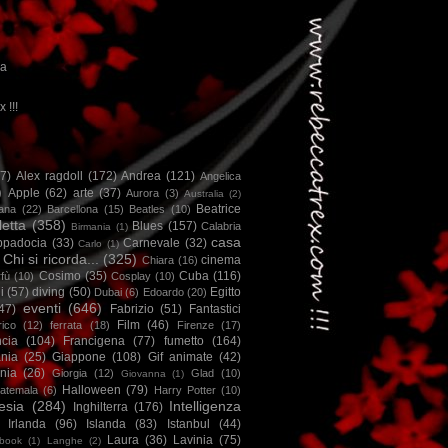
ca
x !!!
67)
Alex ragdoll
(172)
Andrea
(121)
Angelica
)
Apple
(62)
arte
(37)
Aurora
(3)
Australia
(2)
Beatrice
iana
(22)
Barcellona
(15)
Beatles
(10)
letta
(358)
Blues
(157)
Calabria
Birmania
(1)
casa
ppadocia
(33)
Carnevale
(32)
Carlo
(1)
Chi si ricorda...
(325)
cinema
Chiara
(16)
Cosimo
(35)
Cuba
(116)
fù
(10)
Cosplay
(10)
i
(57)
diving
(50)
Egitto
Dubai
(6)
Edoardo
(20)
eventi
(646)
47)
Fabrizio
(51)
Fantastici
Film
(46)
ico
(12)
ferrata
(18)
Firenze
(17)
ncia
(104)
Francigena
(77)
fumetto
(164)
nia
(25)
Giappone
(108)
Gif animate
(42)
nia
(26)
Giorgia
(12)
Glad
(10)
Giovanna
(1)
Halloween
(79)
atemala
(6)
Harry Potter
(10)
esia
(284)
Intelligenza
Inghilterra
(176)
Irlanda
(96)
Islanda
(83)
Istanbul
(44)
Laura
(36)
Lavinia
(75)
book
(1)
Langhe
(2)