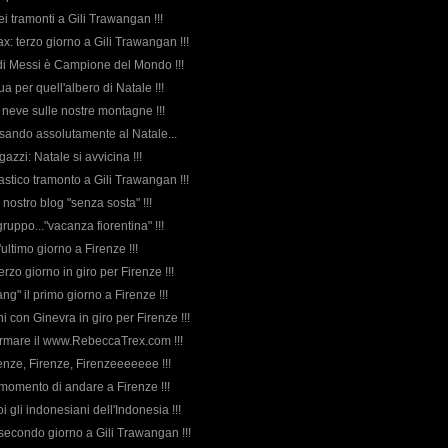
uei tramonti a Gili Trawangan !!!
lax: terzo giorno a Gili Trawangan !!!
a di Messi è Campione del Mondo !!!
gua per quell'albero di Natale !!!
la neve sulle nostre montagne !!!
nsando assolutamente al Natale...
gazzi: Natale si avvicina !!!
ntastico tramonto a Gili Trawangan !!!
 nostro blog "senza sosta" !!!
gruppo..."vacanza fiorentina" !!!
'ultimo giorno a Firenze !!!
erzo giorno in giro per Firenze !!!
gang" il primo giorno a Firenze !!!
rni con Ginevra in giro per Firenze !!!
fermare il www.RebeccaTrex.com !!!
renze, Firenze, Firenzeeeeeee !!!
il momento di andare a Firenze !!!
oi gli indonesiani dell'Indonesia !!!
: secondo giorno a Gili Trawangan !!!