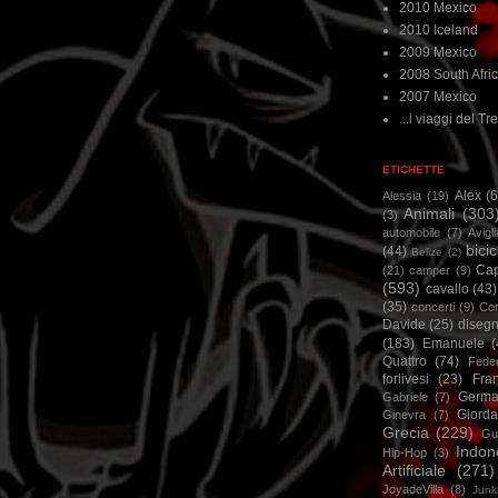
2010 Mexico
2010 Iceland
2009 Mexico
2008 South Afri
2007 Mexico
...i viaggi del Tre
ETICHETTE
Alex
(
Alessia
(19)
Animali
(303
(3)
automobile
(7)
Avigl
bicic
(44)
Belize
(2)
Ca
(21)
camper
(9)
(593)
cavallo
(43)
(35)
concerti
(9)
Cor
Davide
(25)
disegn
(183)
Emanuele
(
Quattro
(74)
Feder
forlivesi
(23)
Fra
Germa
Gabriele
(7)
Giorda
Ginevra
(7)
Grecia
(229)
Gu
Indon
Hip-Hop
(3)
Artificiale
(271)
JoyadeVilla
(8)
Junk