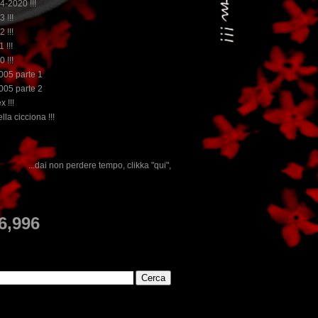
14-2020 !!!
3 !!!
2 !!!
 !!!
0 !!!
2005 parte 1
2005 parte 2
x !!!
lla cicciona !!!
tempo, clikka "qui", c'è il meglio del www.rebeccatrex.com
E
6,996