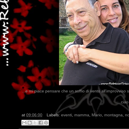
...e mi piace pensare che un soffio di vento all'improvviso s
...cia
at
09:06:00
Labels:
eventi
,
mamma
,
Mario
,
montagna
,
no