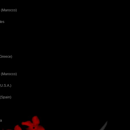
 (Marocco)
tes
(Greece)
 (Marocco)
U.S.A.)
(Spain)
ca