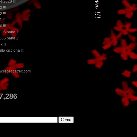
14-2020 !!!
3 !!!
2 !!!
 !!!
0 !!!
2005 parte 1
2005 parte 2
x !!!
lla cicciona !!!
E
7,286