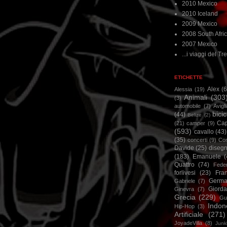
2010 Mexico
2010 Iceland
2009 Mexico
2008 South Afri
2007 Mexico
...i viaggi del Tre
ETICHETTE
Alex
(
Alessia
(19)
Animali
(303
(3)
automobile
(7)
Avigl
bicic
(44)
Belize
(2)
Ca
(21)
camper
(9)
(593)
cavallo
(43)
(35)
concerti
(9)
Cor
Davide
(25)
disegn
(183)
Emanuele
(
Quattro
(74)
Feder
forlivesi
(23)
Fra
Germa
Gabriele
(7)
Giorda
Ginevra
(7)
Grecia
(229)
Gu
Indon
Hip-Hop
(3)
Artificiale
(271)
JoyadeVilla
(8)
Junk