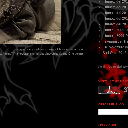
...fumetti del 20
...fumetti del 201
...fumetti del 201
...fumetti del 2011
...fumetti del 201
...fumetti 2009-
...fumetti 2009-
...i Viaggi del Tre
...le avventure de
...ieri pomeriggio il nostro ragdoll ha tentato la fuga !!!
Sudafrica 2012
o "felino" l'ha recuperato nel giardino della vicina. Che paura !!!
..dai non perdere tempo, clikka "qui", c'è il meglio del www.rebeccatrex.com
VISITE ULTIMO MES
3
CERCA NEL BLOG
LINK VIAGGI