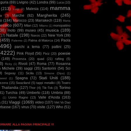
iguria
(69)
Livigno
(42)
Londra
(99)
Luca
(10)
mamma
(213)
Malesia
(114)
Luigi
(2)
Margherita
(245)
Marche
(92)
a
(3)
io
(184)
Marocco
(23)
Marrakech
(119)
Marta
essico
(607)
Milan
(12)
monopattino
Milano
(1)
38)
musica
(189)
moto
(99)
museo
(45)
Natale
(198)
New York
(39)
(17)
Naxos
(22)
(459)
Paola
Palma di Maiorca
(14)
Palermo
(2)
2496)
parchi a tema
(77)
pattini
(25)
(4222)
poesie
Pink Floyd
(56)
Pixiz
(20)
(149)
Provenza
(20)
quad
(21)
rafting
(5)
3)
Rivoli
(47)
Roma
(77)
Rosanna
Ricky
(1)
n Michele
(39)
saggi
(35)
Santorini
(54)
Sci
9)
Segway
(11)
Sicilia
(13)
Simone (Dipa)
(1)
Stati Uniti
(188)
Spagna
(72)
seed
(1)
izzera
(15)
Swaziland
(5)
tappi metallici
(8)
Teatro
Torino
)
Thailandia
(127)
Thor
(4)
Tik-Tok
(3)
31)
Turchia
(49)
Umberto
(118)
Umbria
(88)
Valle d'Aosta
(163)
Uomo Ragno
(13)
à
(1)
Viaggi
(1069)
a
(31)
video
(107)
Viet Vo Dao
arbasse
(167)
virus
(70)
visite
(127)
Who
(51)
TORNARE ALLA PAGINA PRINCIPALE !!!