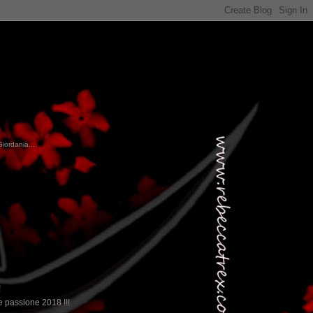
Giordania...
!
 passione 2018 !!!