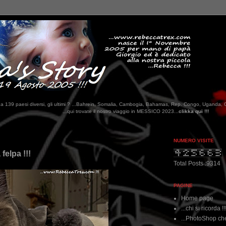
tati da 139 paesi diversi, gli ultimi ? ...Bahrein, Somalia, Cambogia, Bahamas, Rep. Congo, Uganda, 
ui trovate il nostro viaggio in MESSICO 2023...
clikka qui !!!
NUMERO VISITE
felpa !!!
Total Posts :9314
PAGINE
Home page
...chi si ricorda !!
...PhotoShop che