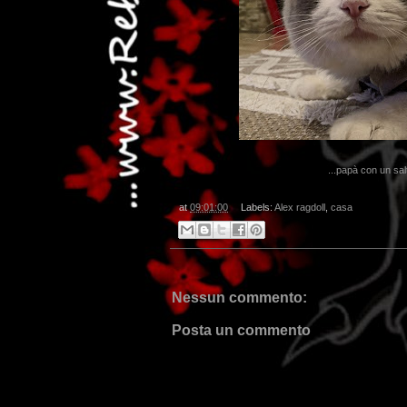
...papà con un salt
at
09:01:00
Labels:
Alex ragdoll
,
casa
.
Nessun commento:
Posta un commento