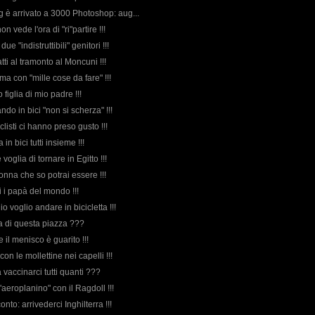
log è arrivato a 3000 Photoshop: aug...
n vede l'ora di "ri"partire !!!
 due "indistruttibili" genitori !!!
tti al tramonto al Moncuni !!!
a con "mille cose da fare" !!!
 figlia di mio padre !!!
ando in bici "non si scherza" !!!
iclisti ci hanno preso gusto !!!
 in bici tutti insieme !!!
oglia di tornare in Egitto !!!
donna che so potrai essere !!!
ti i papà del mondo !!!
 io voglio andare in bicicletta !!!
rda di questa piazza ???
e il menisco è guarito !!!
con le mollettine nei capelli !!!
a vaccinarci tutti quanti ???
aeroplanino" con il Ragdoll !!!
conto: arrivederci Inghilterra !!!