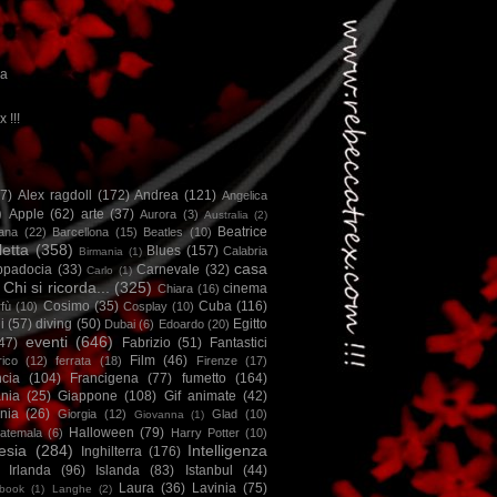
ca
x !!!
67)
Alex ragdoll
(172)
Andrea
(121)
Angelica
)
Apple
(62)
arte
(37)
Aurora
(3)
Australia
(2)
Beatrice
iana
(22)
Barcellona
(15)
Beatles
(10)
letta
(358)
Blues
(157)
Calabria
Birmania
(1)
casa
ppadocia
(33)
Carnevale
(32)
Carlo
(1)
Chi si ricorda...
(325)
cinema
Chiara
(16)
Cosimo
(35)
Cuba
(116)
fù
(10)
Cosplay
(10)
i
(57)
diving
(50)
Egitto
Dubai
(6)
Edoardo
(20)
eventi
(646)
47)
Fabrizio
(51)
Fantastici
Film
(46)
ico
(12)
ferrata
(18)
Firenze
(17)
ncia
(104)
Francigena
(77)
fumetto
(164)
nia
(25)
Giappone
(108)
Gif animate
(42)
nia
(26)
Giorgia
(12)
Glad
(10)
Giovanna
(1)
Halloween
(79)
atemala
(6)
Harry Potter
(10)
esia
(284)
Intelligenza
Inghilterra
(176)
Irlanda
(96)
Islanda
(83)
Istanbul
(44)
Laura
(36)
Lavinia
(75)
book
(1)
Langhe
(2)