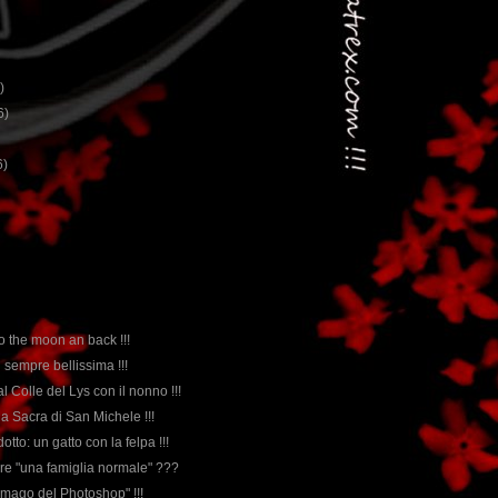
)
6)
6)
to the moon an back !!!
 sempre bellissima !!!
al Colle del Lys con il nonno !!!
lla Sacra di San Michele !!!
dotto: un gatto con la felpa !!!
dire "una famiglia normale" ???
 "mago del Photoshop" !!!