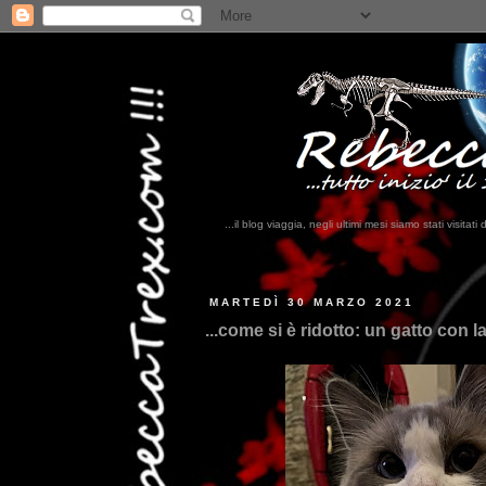
...il blog viaggia, negli ultimi mesi siamo stati visi
...q
MARTEDÌ 30 MARZO 2021
...come si è ridotto: un gatto con la 