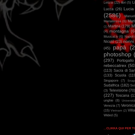
L
Letizia
(22)
libri
(5)
Lucia
Lucca
(26)
(2586)
Manuel
Mar
Mariateresa
(6)
M
Martina
(179)
(1)
montagna
(6
(4)
Musical.ly
(6)
Napoli
nonni
Nicolò
(23)
papà
(
(45)
photoshop
(297)
Portogallo
rebeccatrex
(50
(113)
Sacra di Sa
(133)
Scuola
(11
Singapore
(7)
Snap
Sudafrica
(182)
Sv
Televisione
(70
(3)
(227)
Toscana
(1
unghie
(8)
Universit
Veronic
Venezia
(7)
Vill
(15)
Vietnam
(2)
Wided
(5)
...CLIKKA QUI PER 