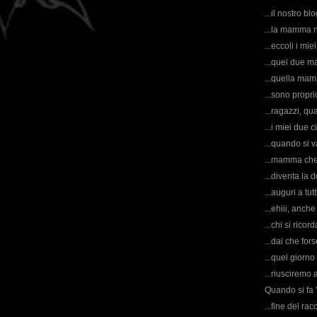
...il nostro b
...la mamma no
...eccoli i miei
...quei due ma
...quella mamm
...sono proprio
...ragazzi, qu
...i miei due c
...quando si va
...mamma che v
...diventa la 
...auguri a tut
...ehiii, anche
...chi si rico
...dai che fors
...quel giorno 
...riusciremo 
Quando si fa "
...fine del rac