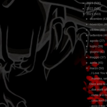
►
2023
(506)
►
2022
(505)
▼
2021
(503)
►
dicembre
(43
►
novembre
(4
►
ottobre
(46)
►
settembre
(4
►
agosto
(27)
►
luglio
(39)
►
giugno
(41)
►
maggio
(37)
►
aprile
(45)
▼
marzo
(50)
...I Love You 
...mamma, sei
Dieci anni fa 
...due matti a
...come si è ri
...cosa vuol 
...ecco il mio