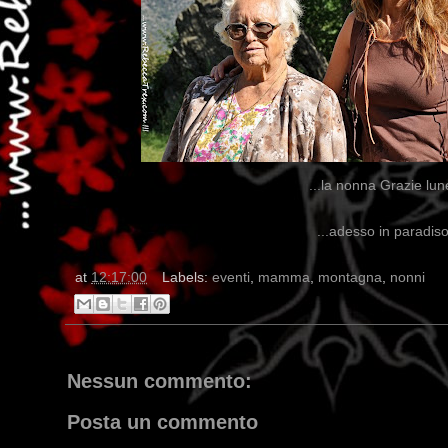
...la nonna Grazie lun
...adesso in paradiso 
at
12:17:00
Labels:
eventi
,
mamma
,
montagna
,
nonni
Nessun commento:
Posta un commento