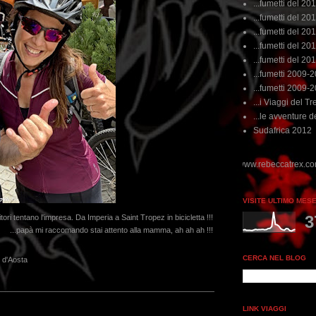
...fumetti del 20
...fumetti del 201
...fumetti del 201
...fumetti del 2011
...fumetti del 201
...fumetti 2009-
...fumetti 2009-
...i Viaggi del Tre
...le avventure de
Sudafrica 2012
VISITE ULTIMO MES
3
itori tentano l'impresa. Da Imperia a Saint Tropez in bicicletta !!!
...papà mi raccomando stai attento alla mamma, ah ah ah !!!
CERCA NEL BLOG
e d'Aosta
LINK VIAGGI