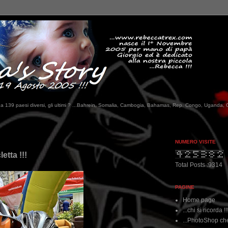
tati da 139 paesi diversi, gli ultimi ? ...Bahrein, Somalia, Cambogia, Bahamas, Rep. Congo, Uganda, 
...qui trovate il 
NUMERO VISITE
etta !!!
Total Posts :9314
PAGINE
Home page
...chi si ricorda !!
...PhotoShop che