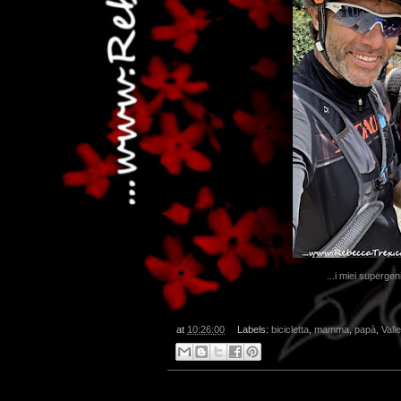
...i miei supergen
at
10:26:00
Labels:
bicicletta
,
mamma
,
papà
,
Vall