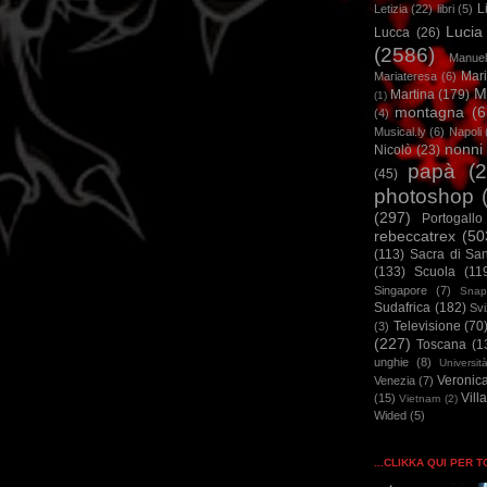
L
Letizia
(22)
libri
(5)
Lucia
Lucca
(26)
(2586)
Manuel
Mar
Mariateresa
(6)
M
Martina
(179)
(1)
montagna
(6
(4)
Musical.ly
(6)
Napoli
nonni
Nicolò
(23)
papà
(
(45)
photoshop
(297)
Portogallo
rebeccatrex
(50
(113)
Sacra di Sa
(133)
Scuola
(11
Singapore
(7)
Snap
Sudafrica
(182)
Sv
Televisione
(70
(3)
(227)
Toscana
(1
unghie
(8)
Universit
Veronic
Venezia
(7)
Vill
(15)
Vietnam
(2)
Wided
(5)
...CLIKKA QUI PER 