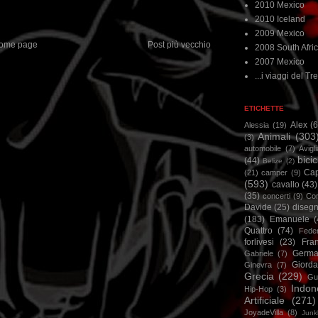
2010 Mexico
2010 Iceland
2009 Mexico
ome page
Post più vecchio
2008 South Afri
2007 Mexico
...i viaggi del Tre
ETICHETTE
Alex
(
Alessia
(19)
Animali
(303
(3)
automobile
(7)
Avigl
bicic
(44)
Belize
(2)
Ca
(21)
camper
(9)
(593)
cavallo
(43)
(35)
concerti
(9)
Cor
Davide
(25)
disegn
(183)
Emanuele
(
Quattro
(74)
Feder
forlivesi
(23)
Fra
Germa
Gabriele
(7)
Giorda
Ginevra
(7)
Grecia
(229)
Gu
Indon
Hip-Hop
(3)
Artificiale
(271)
JoyadeVilla
(8)
Junk