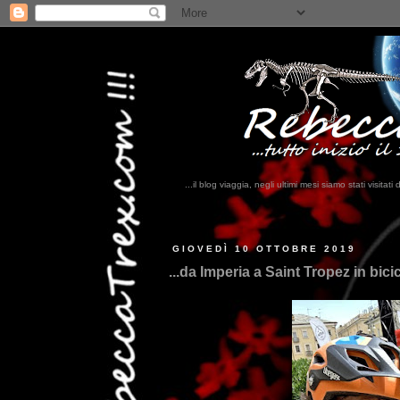
...il blog viaggia, negli ultimi mesi siamo stati visi
GIOVEDÌ 10 OTTOBRE 2019
...da Imperia a Saint Tropez in bicicl