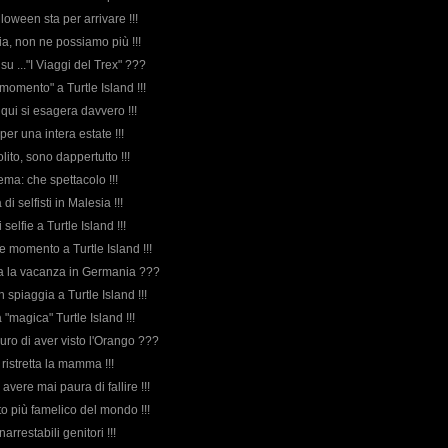
lloween sta per arrivare !!!
ia, non ne possiamo più !!!
 su ..."I Viaggi del Trex" ???
momento" a Turtle Island !!!
, qui si esagera davvero !!!
per una intera estate !!!
olito, sono dappertutto !!!
nema: che spettacolo !!!
 di selfisti in Malesia !!!
i selfie a Turtle Island !!!
e momento a Turtle Island !!!
orda la vacanza in Germania ???
in spiaggia a Turtle Island !!!
a "magica" Turtle Island !!!
curo di aver visto l'Orango ???
 è ristretta la mamma !!!
 avere mai paura di fallire !!!
atto più famelico del mondo !!!
inarrestabili genitori !!!