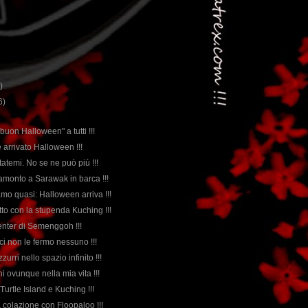
)
6)
e buon Halloween" a tutti !!!
è arrivato Halloween !!!
utatemi. No se ne può più !!!
tramonto a Sarawak in barca !!!
iamo quasi: Halloween arriva !!!
tto con la stupenda Kuching !!!
 Center di Semenggoh !!!
ici non le fermo nessuno !!!
zurri nello spazio infinito !!!
gni ovunque nella mia vita !!!
 Turtle Island e Kuching !!!
la colazione con Floopaloo !!!