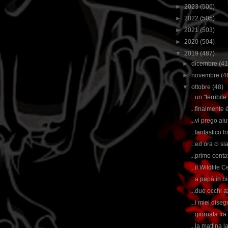
►
2023
(506)
►
2022
(505)
►
2021
(503)
►
2020
(504)
▼
2019
(487)
►
dicembre
(41
►
novembre
(4
▼
ottobre
(48)
...un "terribil
...finalmente 
...vi prego ai
...fantastico 
...ed ora ci s
...primo conta
...il Wildlife
...a papà in b
...due occhi az
...i miei dise
...giornata tra
...la mattina 