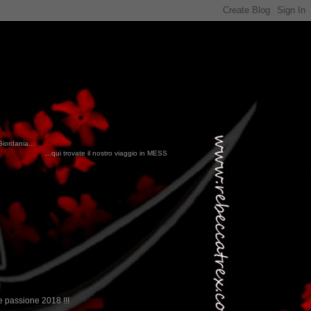
Giordania...
nostro viaggio in MESSICO 2023...
clikka qui !!!
!
 passione 2018 !!!