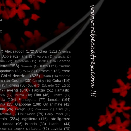
ca
x !!!
67)
Alex ragdoll
(172)
Andrea
(121)
Angelica
)
Apple
(62)
arte
(37)
Aurora
(3)
Australia
(2)
Beatrice
iana
(22)
Barcellona
(15)
Beatles
(10)
letta
(358)
Blues
(157)
Calabria
Birmania
(1)
casa
ppadocia
(33)
Carnevale
(32)
Carlo
(1)
Chi si ricorda...
(325)
cinema
Chiara
(16)
Cosimo
(35)
Cuba
(116)
fù
(10)
Cosplay
(10)
i
(57)
diving
(50)
Egitto
Dubai
(6)
Edoardo
(20)
eventi
(646)
47)
Fabrizio
(51)
Fantastici
Film
(46)
ico
(12)
ferrata
(18)
Firenze
(17)
ncia
(104)
Francigena
(77)
fumetto
(164)
nia
(25)
Giappone
(108)
Gif animate
(42)
nia
(26)
Giorgia
(12)
Glad
(10)
Giovanna
(1)
Halloween
(79)
atemala
(6)
Harry Potter
(10)
esia
(284)
Intelligenza
Inghilterra
(176)
Irlanda
(96)
Islanda
(83)
Istanbul
(44)
Laura
(36)
Lavinia
(75)
book
(1)
Langhe
(2)