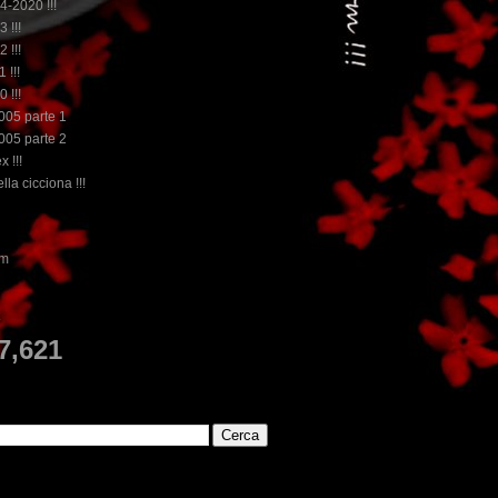
14-2020 !!!
3 !!!
2 !!!
 !!!
0 !!!
2005 parte 1
2005 parte 2
x !!!
lla cicciona !!!
...dai non perdere tempo, clikka "qui", c'è i
E
7,621