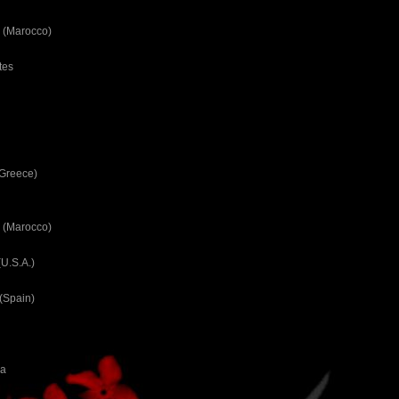
 (Marocco)
tes
(Greece)
 (Marocco)
U.S.A.)
(Spain)
ca