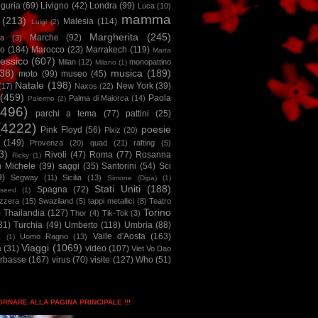
iguria
(69)
Livigno
(42)
Londra
(99)
Luca
(10)
mamma
(213)
Malesia
(114)
Luigi
(2)
Margherita
(245)
Marche
(92)
a
(3)
io
(184)
Marocco
(23)
Marrakech
(119)
Marta
essico
(607)
Milan
(12)
monopattino
Milano
(1)
38)
musica
(189)
moto
(99)
museo
(45)
Natale
(198)
New York
(39)
(17)
Naxos
(22)
(459)
Paola
Palma di Maiorca
(14)
Palermo
(2)
2496)
parchi a tema
(77)
pattini
(25)
(4222)
poesie
Pink Floyd
(56)
Pixiz
(20)
(149)
Provenza
(20)
quad
(21)
rafting
(5)
3)
Rivoli
(47)
Roma
(77)
Rosanna
Ricky
(1)
n Michele
(39)
saggi
(35)
Santorini
(54)
Sci
9)
Segway
(11)
Sicilia
(13)
Simone (Dipa)
(1)
Stati Uniti
(188)
Spagna
(72)
seed
(1)
izzera
(15)
Swaziland
(5)
tappi metallici
(8)
Teatro
Torino
)
Thailandia
(127)
Thor
(4)
Tik-Tok
(3)
31)
Turchia
(49)
Umberto
(118)
Umbria
(88)
Valle d'Aosta
(163)
Uomo Ragno
(13)
à
(1)
Viaggi
(1069)
a
(31)
video
(107)
Viet Vo Dao
arbasse
(167)
virus
(70)
visite
(127)
Who
(51)
TORNARE ALLA PAGINA PRINCIPALE !!!