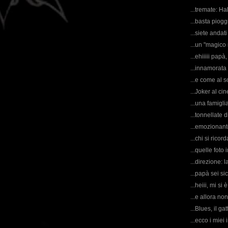
...tremate: Ha
...basta piogg
...siete andati
...un "magico 
...ehiiiii papà
...innamorata 
...e come al s
...Joker al ci
...una famiglia
...tonnellate d
...emozionant
...chi si ric
...quelle foto 
...direzione: l
...papà sei si
...heiii, mi si
...e allora non
...Blues, il g
...ecco i miei 