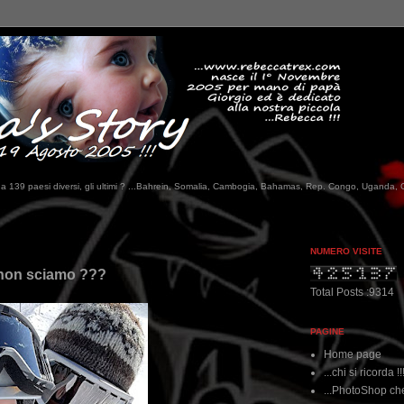
tati da 139 paesi diversi, gli ultimi ? ...Bahrein, Somalia, Cambogia, Bahamas, Rep. Congo, Uganda, 
NUMERO VISITE
 non sciamo ???
Total Posts :9314
PAGINE
Home page
...chi si ricorda !!
...PhotoShop che