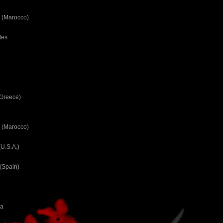
 (Marocco)
tes
(Greece)
 (Marocco)
U.S.A.)
(Spain)
ca