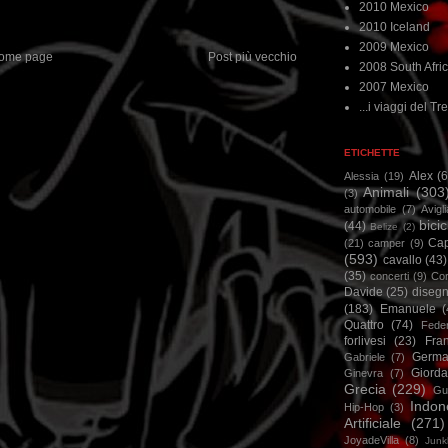
2010 Mexico
2010 Iceland
2009 Mexico
ome page
Post più vecchio
2008 South Afri
2007 Mexico
...i viaggi del Tre
ETICHETTE
Alex
(
Alessia
(19)
Animali
(303
(3)
automobile
(7)
Avigl
bicic
(44)
Belize
(2)
Ca
(21)
camper
(9)
(593)
cavallo
(43)
(35)
concerti
(9)
Cor
Davide
(25)
disegn
(183)
Emanuele
(
Quattro
(74)
Feder
forlivesi
(23)
Fra
Germa
Gabriele
(7)
Giorda
Ginevra
(7)
Grecia
(229)
Gu
Indon
Hip-Hop
(3)
Artificiale
(271)
JoyadeVilla
(8)
Junk