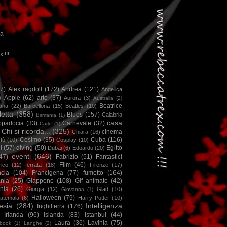
ca
x !!!
67)
Alex ragdoll
(172)
Andrea
(121)
Angelica
)
Apple
(62)
arte
(37)
Aurora
(3)
Australia
(2)
Beatrice
iana
(22)
Barcellona
(15)
Beatles
(10)
letta
(358)
Blues
(157)
Calabria
Birmania
(1)
casa
ppadocia
(33)
Carnevale
(32)
Carlo
(1)
Chi si ricorda...
(325)
cinema
Chiara
(16)
Cosimo
(35)
Cuba
(116)
fù
(10)
Cosplay
(10)
i
(57)
diving
(50)
Egitto
Dubai
(6)
Edoardo
(20)
eventi
(646)
47)
Fabrizio
(51)
Fantastici
Film
(46)
ico
(12)
ferrata
(18)
Firenze
(17)
ncia
(104)
Francigena
(77)
fumetto
(164)
nia
(25)
Giappone
(108)
Gif animate
(42)
nia
(26)
Giorgia
(12)
Glad
(10)
Giovanna
(1)
Halloween
(79)
atemala
(6)
Harry Potter
(10)
esia
(284)
Intelligenza
Inghilterra
(176)
Irlanda
(96)
Islanda
(83)
Istanbul
(44)
Laura
(36)
Lavinia
(75)
book
(1)
Langhe
(2)