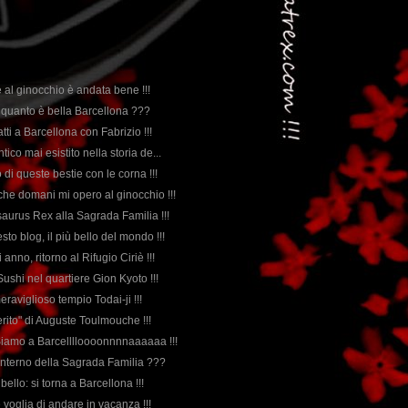
e al ginocchio è andata bene !!!
a quanto è bella Barcellona ???
fatti a Barcellona con Fabrizio !!!
antico mai esistito nella storia de...
 di queste bestie con le corna !!!
è che domani mi opero al ginocchio !!!
saurus Rex alla Sagrada Familia !!!
esto blog, il più bello del mondo !!!
 anno, ritorno al Rifugio Ciriè !!!
 Sushi nel quartiere Gion Kyoto !!!
meraviglioso tempio Todai-ji !!!
eferito" di Auguste Toulmouche !!!
: Siamo a Barcelllloooonnnnaaaaaa !!!
l'interno della Sagrada Familia ???
 bello: si torna a Barcellona !!!
e voglia di andare in vacanza !!!