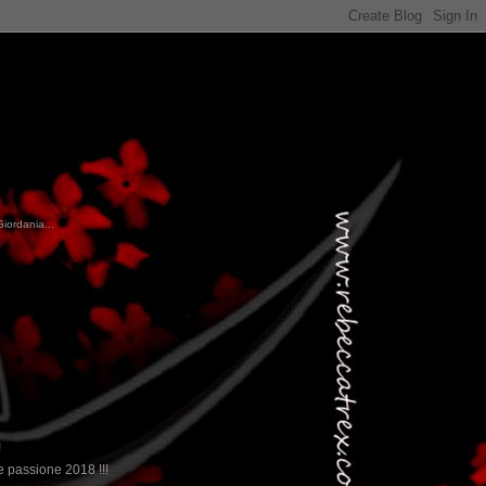
Giordania...
!
 passione 2018 !!!