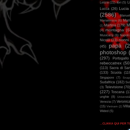
L
Letizia
(22)
libri
(5)
Lucia
Lucca
(26)
(2586)
Manuel
Mar
Mariateresa
(6)
M
Martina
(179)
(1)
montagna
(6
(4)
Musical.ly
(6)
Napoli
nonni
Nicolò
(23)
papà
(
(45)
photoshop
(297)
Portogallo
rebeccatrex
(50
(113)
Sacra di Sa
(133)
Scuola
(11
Singapore
(7)
Snap
Sudafrica
(182)
Sv
Televisione
(70
(3)
(227)
Toscana
(1
unghie
(8)
Universit
Veronic
Venezia
(7)
Vill
(15)
Vietnam
(2)
Wided
(5)
...CLIKKA QUI PER 