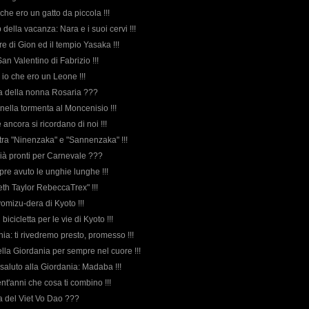
o che ero un gatto da piccola !!!
della vacanza: Nara e i suoi cervi !!!
iere di Gion ed il tempio Yasaka !!!
 San Valentino di Fabrizio !!!
o io che ero un Leone !!!
rda della nonna Rosaria ???
i nella tormenta al Moncenisio !!!
 ancora si ricordano di noi !!!
 tra "Ninenzaka" e "Sannenzaka" !!!
 già pronti per Carnevale ???
pre avuto le unghie lunghe !!!
eth Taylor RebeccaTrex" !!!
iyomizu-dera di Kyoto !!!
n bicicletta per le vie di Kyoto !!!
nia: ti rivedremo presto, promesso !!!
ella Giordania per sempre nel cuore !!!
o saluto alla Giordania: Madaba !!!
vent'anni che cosa ti combino !!!
rda del Viet Vo Dao ???