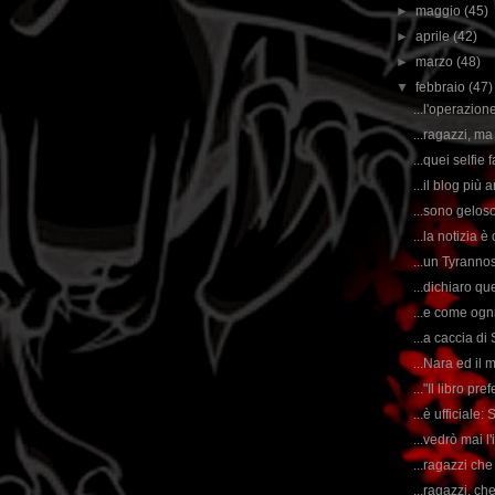
►
maggio
(45)
►
aprile
(42)
►
marzo
(48)
▼
febbraio
(47)
...l'operazion
...ragazzi, m
...quei selfie 
...il blog più 
...sono geloso
...la notizia 
...un Tyranno
...dichiaro qu
...e come ogni
...a caccia di
...Nara ed il 
..."Il libro pr
...è ufficiale
...vedrò mai 
...ragazzi che
...ragazzi, ch