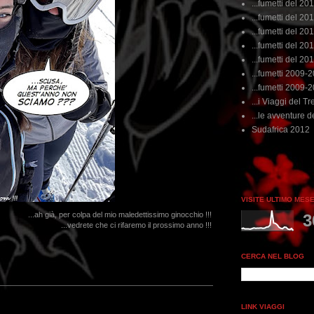
...fumetti del 20
...fumetti del 201
...fumetti del 201
...fumetti del 2011
...fumetti del 201
...fumetti 2009-
...fumetti 2009-
...i Viaggi del Tre
...le avventure de
Sudafrica 2012
...dai non perdere tem
VISITE ULTIMO MES
...ah già, per colpa del mio maledettissimo ginocchio !!!
3
...vedrete che ci rifaremo il prossimo anno !!!
CERCA NEL BLOG
LINK VIAGGI