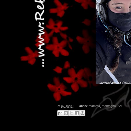
at
07:10:00
Labels:
mamma
,
montagna
,
Sci