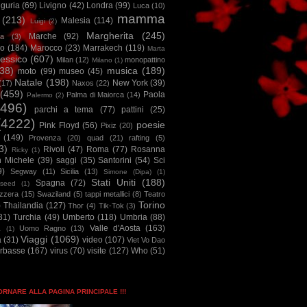
iguria
(69)
Livigno
(42)
Londra
(99)
Luca
(10)
mamma
(213)
Malesia
(114)
Luigi
(2)
Margherita
(245)
Marche
(92)
a
(3)
io
(184)
Marocco
(23)
Marrakech
(119)
Marta
essico
(607)
Milan
(12)
monopattino
Milano
(1)
38)
musica
(189)
moto
(99)
museo
(45)
Natale
(198)
New York
(39)
(17)
Naxos
(22)
(459)
Paola
Palma di Maiorca
(14)
Palermo
(2)
2496)
parchi a tema
(77)
pattini
(25)
(4222)
poesie
Pink Floyd
(56)
Pixiz
(20)
(149)
Provenza
(20)
quad
(21)
rafting
(5)
3)
Rivoli
(47)
Roma
(77)
Rosanna
Ricky
(1)
n Michele
(39)
saggi
(35)
Santorini
(54)
Sci
9)
Segway
(11)
Sicilia
(13)
Simone (Dipa)
(1)
Stati Uniti
(188)
Spagna
(72)
seed
(1)
izzera
(15)
Swaziland
(5)
tappi metallici
(8)
Teatro
Torino
)
Thailandia
(127)
Thor
(4)
Tik-Tok
(3)
31)
Turchia
(49)
Umberto
(118)
Umbria
(88)
Valle d'Aosta
(163)
Uomo Ragno
(13)
à
(1)
Viaggi
(1069)
a
(31)
video
(107)
Viet Vo Dao
arbasse
(167)
virus
(70)
visite
(127)
Who
(51)
TORNARE ALLA PAGINA PRINCIPALE !!!