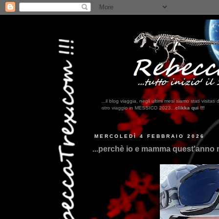
...il blog viaggia, negli ultimi mesi siamo stati visi
qui trovate il nostro viaggio in MESSICO 2023...
clikka qui !!!
MERCOLEDÌ 4 FEBBRAIO 2026
...perchè io e mamma quest'anno