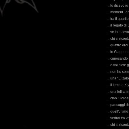
...lo dicevo i
...moment Top 
...tra il quart
...il regalo di
...ve lo dicev
...chi si rico
...quattro ero
...in Giappone
...curiosando
...e voi siete
...non ho sem
...una "Elizab
...il tempio K
...una follia: i
...ciao Giorda
...paesaggi d
...quell'ultim
...vedrai tra 
...chi si rico