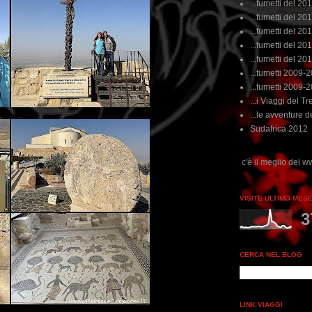
...fumetti del 20
...fumetti del 201
...fumetti del 201
...fumetti del 2011
...fumetti del 201
...fumetti 2009-
...fumetti 2009-
...i Viaggi del Tre
...le avventure de
Sudafrica 2012
...dai non perdere tempo, clikka "qui", c'è il meglio del www.rebeccatrex.com
VISITE ULTIMO MES
3
CERCA NEL BLOG
LINK VIAGGI