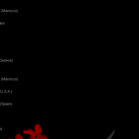
 (Marocco)
tes
(Greece)
 (Marocco)
U.S.A.)
(Spain)
ca