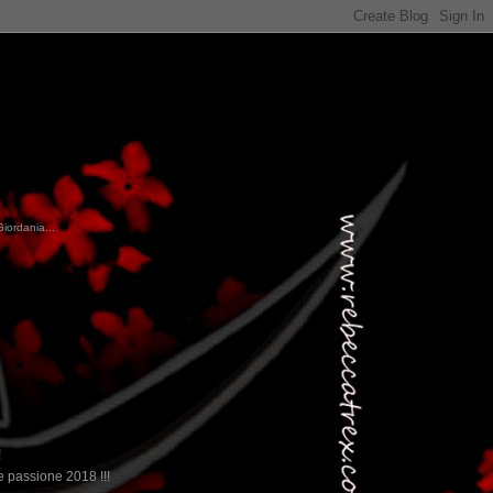
Giordania...
!
 passione 2018 !!!