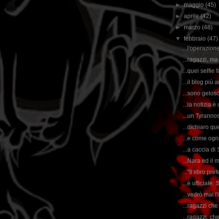
►
maggio
(45)
►
aprile
(42)
►
marzo
(48)
▼
febbraio
(47)
...l'operazion
...ragazzi, m
...quei selfie 
...il blog più 
...sono geloso
...la notizia 
...un Tyranno
...dichiaro qu
...e come ogni
...a caccia di
...Nara ed il 
..."Il libro pr
...è ufficiale
...vedrò mai 
...ragazzi che
...ragazzi, ch