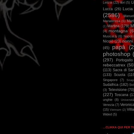
L
Letizia
(22)
libri
(5)
Lucia
Lucca
(26)
(2586)
Manuel
Mar
Mariateresa
(6)
M
Martina
(179)
(1)
montagna
(6
(4)
Musical.ly
(6)
Napoli
nonni
Nicolò
(23)
papà
(
(45)
photoshop
(297)
Portogallo
rebeccatrex
(50
(113)
Sacra di Sa
(133)
Scuola
(11
Singapore
(7)
Snap
Sudafrica
(182)
Sv
Televisione
(70
(3)
(227)
Toscana
(1
unghie
(8)
Universit
Veronic
Venezia
(7)
Vill
(15)
Vietnam
(2)
Wided
(5)
...CLIKKA QUI PER 