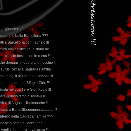
e al ginocchio è andata bene !!!
a quanto è bella Barcellona ???
fatti a Barcellona con Fabrizio !!!
antico mai esistito nella storia de...
 di queste bestie con le corna !!!
è che domani mi opero al ginocchio !!!
saurus Rex alla Sagrada Familia !!!
esto blog, il più bello del mondo !!!
 anno, ritorno al Rifugio Ciriè !!!
 Sushi nel quartiere Gion Kyoto !!!
meraviglioso tempio Todai-ji !!!
eferito" di Auguste Toulmouche !!!
: Siamo a Barcelllloooonnnnaaaaaa !!!
l'interno della Sagrada Familia ???
 bello: si torna a Barcellona !!!
e voglia di andare in vacanza !!!