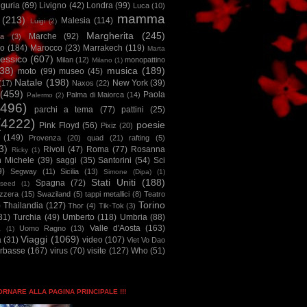
iguria
(69)
Livigno
(42)
Londra
(99)
Luca
(10)
mamma
(213)
Malesia
(114)
Luigi
(2)
Margherita
(245)
Marche
(92)
a
(3)
io
(184)
Marocco
(23)
Marrakech
(119)
Marta
essico
(607)
Milan
(12)
monopattino
Milano
(1)
38)
musica
(189)
moto
(99)
museo
(45)
Natale
(198)
New York
(39)
(17)
Naxos
(22)
(459)
Paola
Palma di Maiorca
(14)
Palermo
(2)
2496)
parchi a tema
(77)
pattini
(25)
(4222)
poesie
Pink Floyd
(56)
Pixiz
(20)
(149)
Provenza
(20)
quad
(21)
rafting
(5)
3)
Rivoli
(47)
Roma
(77)
Rosanna
Ricky
(1)
n Michele
(39)
saggi
(35)
Santorini
(54)
Sci
9)
Segway
(11)
Sicilia
(13)
Simone (Dipa)
(1)
Stati Uniti
(188)
Spagna
(72)
seed
(1)
izzera
(15)
Swaziland
(5)
tappi metallici
(8)
Teatro
Torino
)
Thailandia
(127)
Thor
(4)
Tik-Tok
(3)
31)
Turchia
(49)
Umberto
(118)
Umbria
(88)
Valle d'Aosta
(163)
Uomo Ragno
(13)
à
(1)
Viaggi
(1069)
a
(31)
video
(107)
Viet Vo Dao
arbasse
(167)
virus
(70)
visite
(127)
Who
(51)
TORNARE ALLA PAGINA PRINCIPALE !!!