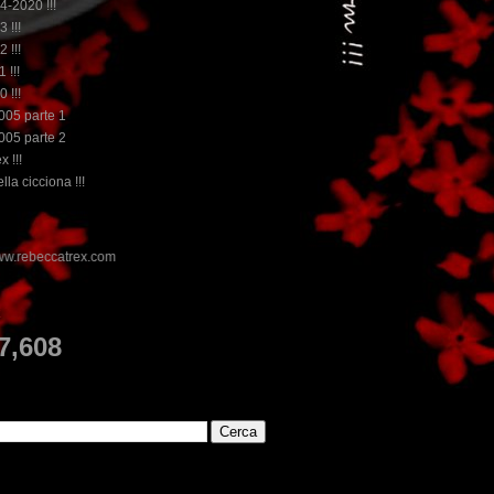
14-2020 !!!
3 !!!
2 !!!
 !!!
0 !!!
2005 parte 1
2005 parte 2
x !!!
lla cicciona !!!
E
7,608