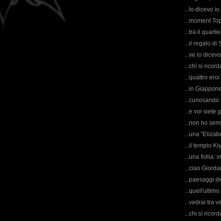
...lo dicevo i
...moment Top 
...tra il quart
...il regalo di
...ve lo dicev
...chi si rico
...quattro ero
...in Giappone
...curiosando
...e voi siete
...non ho sem
...una "Elizab
...il tempio K
...una follia: i
...ciao Giorda
...paesaggi d
...quell'ultim
...vedrai tra 
...chi si rico