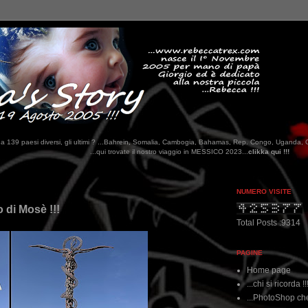
tati da 139 paesi diversi, gli ultimi ? ...Bahrein, Somalia, Cambogia, Bahamas, Rep. Congo, Uganda, 
qui trovate il nostro viaggio in MESSICO 2023...
clikka qui !!!
NUMERO VISITE
 di Mosè !!!
Total Posts :9314
PAGINE
Home page
...chi si ricorda !!
...PhotoShop che