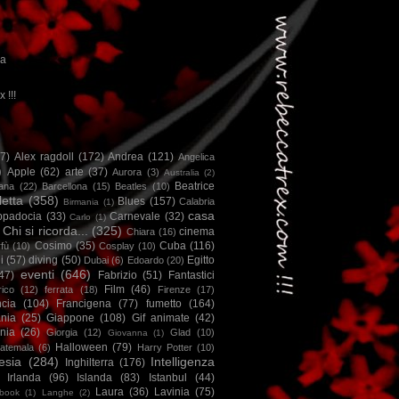
ca
x !!!
67)
Alex ragdoll
(172)
Andrea
(121)
Angelica
)
Apple
(62)
arte
(37)
Aurora
(3)
Australia
(2)
Beatrice
iana
(22)
Barcellona
(15)
Beatles
(10)
letta
(358)
Blues
(157)
Calabria
Birmania
(1)
casa
ppadocia
(33)
Carnevale
(32)
Carlo
(1)
Chi si ricorda...
(325)
cinema
Chiara
(16)
Cosimo
(35)
Cuba
(116)
fù
(10)
Cosplay
(10)
i
(57)
diving
(50)
Egitto
Dubai
(6)
Edoardo
(20)
eventi
(646)
47)
Fabrizio
(51)
Fantastici
Film
(46)
ico
(12)
ferrata
(18)
Firenze
(17)
ncia
(104)
Francigena
(77)
fumetto
(164)
nia
(25)
Giappone
(108)
Gif animate
(42)
nia
(26)
Giorgia
(12)
Glad
(10)
Giovanna
(1)
Halloween
(79)
atemala
(6)
Harry Potter
(10)
esia
(284)
Intelligenza
Inghilterra
(176)
Irlanda
(96)
Islanda
(83)
Istanbul
(44)
Laura
(36)
Lavinia
(75)
book
(1)
Langhe
(2)