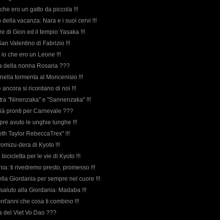
o che ero un gatto da piccola !!!
della vacanza: Nara e i suoi cervi !!!
iere di Gion ed il tempio Yasaka !!!
 San Valentino di Fabrizio !!!
o io che ero un Leone !!!
rda della nonna Rosaria ???
i nella tormenta al Moncenisio !!!
 ancora si ricordano di noi !!!
 tra "Ninenzaka" e "Sannenzaka" !!!
 già pronti per Carnevale ???
pre avuto le unghie lunghe !!!
eth Taylor RebeccaTrex" !!!
iyomizu-dera di Kyoto !!!
n bicicletta per le vie di Kyoto !!!
nia: ti rivedremo presto, promesso !!!
ella Giordania per sempre nel cuore !!!
o saluto alla Giordania: Madaba !!!
vent'anni che cosa ti combino !!!
rda del Viet Vo Dao ???