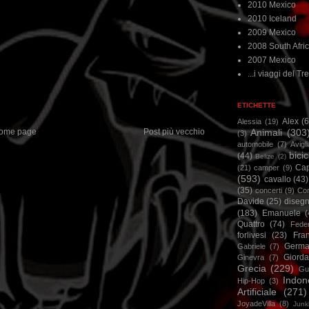
2010 Mexico
2010 Iceland
2009 Mexico
2008 South Afri
2007 Mexico
...i viaggi del Tre
ETICHETTE
Alex
(
Alessia
(19)
ome page
Post più vecchio
Animali
(303
(3)
automobile
(7)
Avigl
bicic
(44)
Belize
(2)
Ca
(21)
camper
(9)
(593)
cavallo
(43)
(35)
concerti
(9)
Cor
Davide
(25)
disegn
(183)
Emanuele
(
Quattro
(74)
Feder
forlivesi
(23)
Fra
Germa
Gabriele
(7)
Giorda
Ginevra
(7)
Grecia
(229)
Gu
Indon
Hip-Hop
(3)
Artificiale
(271)
JoyadeVilla
(8)
Junk