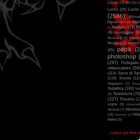
L
Letizia
(22)
libri
(5)
Lucia
Lucca
(26)
(2586)
Manuel
Mar
Mariateresa
(6)
M
Martina
(179)
(1)
montagna
(6
(4)
Musical.ly
(6)
Napoli
nonni
Nicolò
(23)
papà
(
(45)
photoshop
(297)
Portogallo
rebeccatrex
(50
(113)
Sacra di Sa
(133)
Scuola
(11
Singapore
(7)
Snap
Sudafrica
(182)
Sv
Televisione
(70
(3)
(227)
Toscana
(1
unghie
(8)
Universit
Veronic
Venezia
(7)
Vill
(15)
Vietnam
(2)
Wided
(5)
...CLIKKA QUI PER 