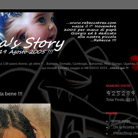
tati da 139 paesi diversi, gli ultimi ? ...Bahrein, Somalia, Cambogia, Bahamas, Rep. Congo, Uganda, 
ui trovate il nostro viaggio in MESSICO 2023...
clikka qui !!!
NUMERO VISITE
ta bene !!!
Total Posts :9314
PAGINE
Home page
...chi si ricorda !!
...PhotoShop che