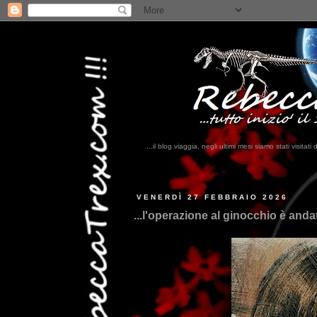
...il blog viaggia, negli ultimi mesi siamo stati visi
...q
VENERDÌ 27 FEBBRAIO 2026
...l'operazione al ginocchio è anda