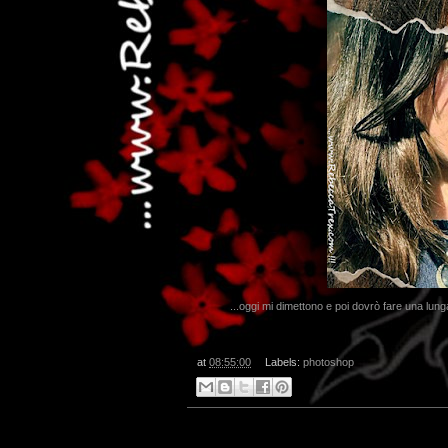
...oggi mi dimettono e poi dovrò fare una lung
at
08:55:00
Labels:
photoshop