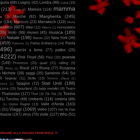
iguria
(69)
Livigno
(42)
Londra
(99)
Luca
(10)
mamma
(213)
Malesia
(114)
Luigi
(2)
Margherita
(245)
Marche
(92)
a
(3)
io
(184)
Marocco
(23)
Marrakech
(119)
Marta
essico
(607)
Milan
(12)
monopattino
Milano
(1)
38)
musica
(189)
moto
(99)
museo
(45)
Natale
(198)
New York
(39)
(17)
Naxos
(22)
(459)
Paola
Palma di Maiorca
(14)
Palermo
(2)
2496)
parchi a tema
(77)
pattini
(25)
(4222)
poesie
Pink Floyd
(56)
Pixiz
(20)
(149)
Provenza
(20)
quad
(21)
rafting
(5)
3)
Rivoli
(47)
Roma
(77)
Rosanna
Ricky
(1)
n Michele
(39)
saggi
(35)
Santorini
(54)
Sci
9)
Segway
(11)
Sicilia
(13)
Simone (Dipa)
(1)
Stati Uniti
(188)
Spagna
(72)
seed
(1)
izzera
(15)
Swaziland
(5)
tappi metallici
(8)
Teatro
Torino
)
Thailandia
(127)
Thor
(4)
Tik-Tok
(3)
31)
Turchia
(49)
Umberto
(118)
Umbria
(88)
Valle d'Aosta
(163)
Uomo Ragno
(13)
à
(1)
Viaggi
(1069)
a
(31)
video
(107)
Viet Vo Dao
arbasse
(167)
virus
(70)
visite
(127)
Who
(51)
TORNARE ALLA PAGINA PRINCIPALE !!!