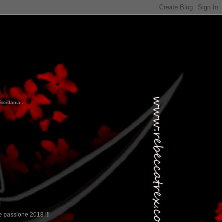
Giordania...
!
 passione 2018 !!!