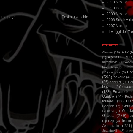
2010 Mexico
2010 Iceland
2009 Mexico
ome page
Post più vecchio
2008 South Afri
2007 Mexico
...i viaggi del Tre
ETICHETTE
Alex
(
Alessia
(19)
Animali
(303
(3)
automobile
(7)
Avigl
bicic
(44)
Belize
(2)
Ca
(21)
camper
(9)
(593)
cavallo
(43)
(35)
concerti
(9)
Cor
Davide
(25)
disegn
(183)
Emanuele
(
Quattro
(74)
Feder
forlivesi
(23)
Fra
Germa
Gabriele
(7)
Giorda
Ginevra
(7)
Grecia
(229)
Gu
Indon
Hip-Hop
(3)
Artificiale
(271)
JoyadeVilla
(8)
Junk