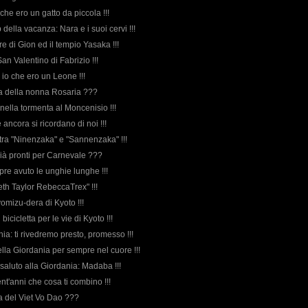
o che ero un gatto da piccola !!!
della vacanza: Nara e i suoi cervi !!!
iere di Gion ed il tempio Yasaka !!!
 San Valentino di Fabrizio !!!
o io che ero un Leone !!!
rda della nonna Rosaria ???
i nella tormenta al Moncenisio !!!
 ancora si ricordano di noi !!!
 tra "Ninenzaka" e "Sannenzaka" !!!
 già pronti per Carnevale ???
pre avuto le unghie lunghe !!!
eth Taylor RebeccaTrex" !!!
iyomizu-dera di Kyoto !!!
n bicicletta per le vie di Kyoto !!!
nia: ti rivedremo presto, promesso !!!
ella Giordania per sempre nel cuore !!!
o saluto alla Giordania: Madaba !!!
vent'anni che cosa ti combino !!!
rda del Viet Vo Dao ???