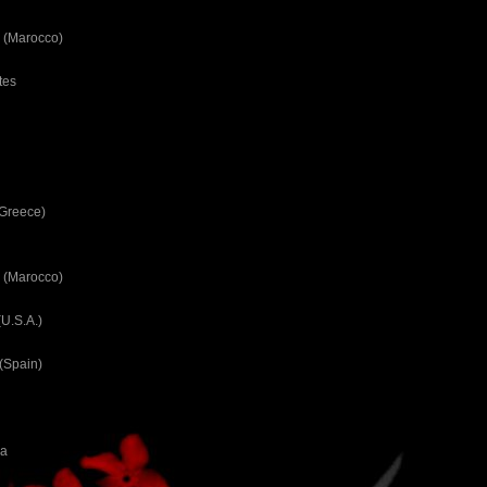
 (Marocco)
tes
(Greece)
 (Marocco)
U.S.A.)
(Spain)
ca