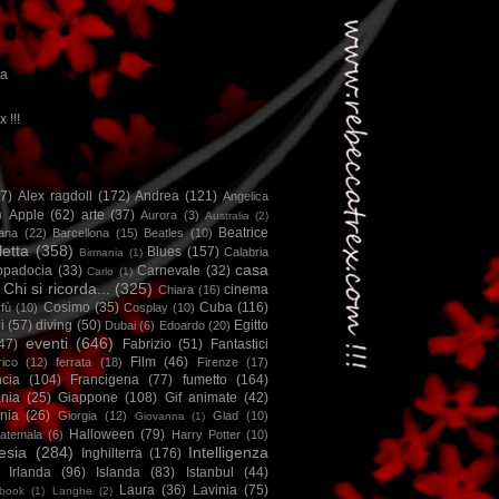
ca
x !!!
67)
Alex ragdoll
(172)
Andrea
(121)
Angelica
)
Apple
(62)
arte
(37)
Aurora
(3)
Australia
(2)
Beatrice
iana
(22)
Barcellona
(15)
Beatles
(10)
letta
(358)
Blues
(157)
Calabria
Birmania
(1)
casa
ppadocia
(33)
Carnevale
(32)
Carlo
(1)
Chi si ricorda...
(325)
cinema
Chiara
(16)
Cosimo
(35)
Cuba
(116)
fù
(10)
Cosplay
(10)
i
(57)
diving
(50)
Egitto
Dubai
(6)
Edoardo
(20)
eventi
(646)
47)
Fabrizio
(51)
Fantastici
Film
(46)
ico
(12)
ferrata
(18)
Firenze
(17)
ncia
(104)
Francigena
(77)
fumetto
(164)
nia
(25)
Giappone
(108)
Gif animate
(42)
nia
(26)
Giorgia
(12)
Glad
(10)
Giovanna
(1)
Halloween
(79)
atemala
(6)
Harry Potter
(10)
esia
(284)
Intelligenza
Inghilterra
(176)
Irlanda
(96)
Islanda
(83)
Istanbul
(44)
Laura
(36)
Lavinia
(75)
book
(1)
Langhe
(2)