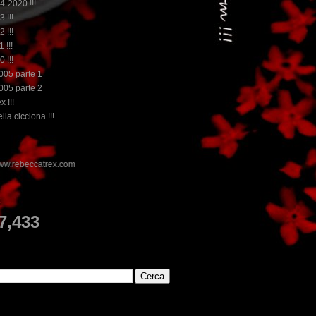
14-2020 !!!
3 !!!
2 !!!
 !!!
0 !!!
2005 parte 1
2005 parte 2
x !!!
lla cicciona !!!
E
7,433