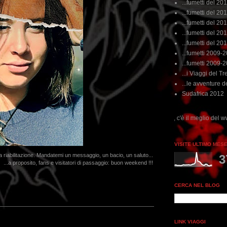
...fumetti del 20
...fumetti del 201
...fumetti del 201
...fumetti del 2011
...fumetti del 201
...fumetti 2009-
...fumetti 2009-
...i Viaggi del Tre
...le avventure de
Sudafrica 2012
...dai non perdere tempo, clikka "qui", c'è il meglio del www.rebeccatrex.com
VISITE ULTIMO MES
a riabilitazione. Mandatemi un messaggio, un bacio, un saluto...
3
...a proposito, fans e visitatori di passaggio: buon weekend !!!
CERCA NEL BLOG
LINK VIAGGI