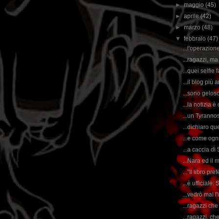
►
maggio
(45)
►
aprile
(42)
►
marzo
(48)
▼
febbraio
(47)
...l'operazion
...ragazzi, m
...quei selfie 
...il blog più 
...sono geloso
...la notizia 
...un Tyranno
...dichiaro qu
...e come ogni
...a caccia di
...Nara ed il 
..."Il libro pr
...è ufficiale
...vedrò mai 
...ragazzi che
...ragazzi, ch