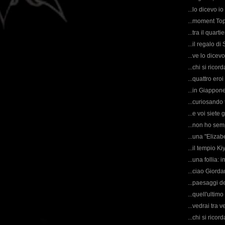
...lo dicevo i
...moment Top 
...tra il quart
...il regalo di
...ve lo dicev
...chi si rico
...quattro ero
...in Giappone
...curiosando
...e voi siete
...non ho sem
...una "Elizab
...il tempio K
...una follia: i
...ciao Giorda
...paesaggi d
...quell'ultim
...vedrai tra 
...chi si rico