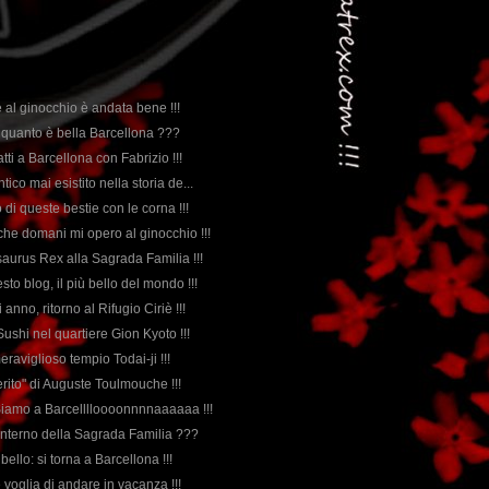
e al ginocchio è andata bene !!!
a quanto è bella Barcellona ???
fatti a Barcellona con Fabrizio !!!
antico mai esistito nella storia de...
 di queste bestie con le corna !!!
è che domani mi opero al ginocchio !!!
saurus Rex alla Sagrada Familia !!!
esto blog, il più bello del mondo !!!
 anno, ritorno al Rifugio Ciriè !!!
 Sushi nel quartiere Gion Kyoto !!!
meraviglioso tempio Todai-ji !!!
eferito" di Auguste Toulmouche !!!
: Siamo a Barcelllloooonnnnaaaaaa !!!
l'interno della Sagrada Familia ???
 bello: si torna a Barcellona !!!
e voglia di andare in vacanza !!!