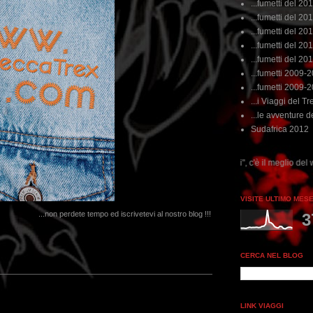
...fumetti del 20
...fumetti del 201
...fumetti del 201
...fumetti del 2011
...fumetti del 201
...fumetti 2009-
...fumetti 2009-
...i Viaggi del Tre
...le avventure de
Sudafrica 2012
...dai non perdere tempo, clikka "qui", c'è il meglio del www.rebeccatrex.com
VISITE ULTIMO MES
...non perdete tempo ed iscrivetevi al nostro blog !!!
3
CERCA NEL BLOG
LINK VIAGGI