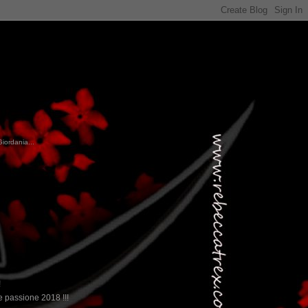
Giordania...
!
 passione 2018 !!!