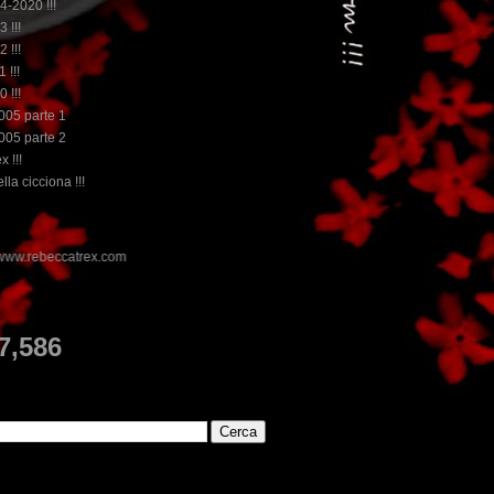
14-2020 !!!
3 !!!
2 !!!
 !!!
0 !!!
2005 parte 1
2005 parte 2
x !!!
lla cicciona !!!
E
7,586