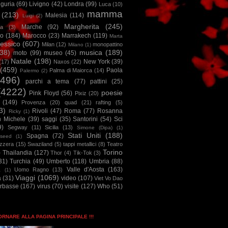
iguria
(69)
Livigno
(42)
Londra
(99)
Luca
(10)
mamma
(213)
Malesia
(114)
Luigi
(2)
Margherita
(245)
Marche
(92)
a
(3)
io
(184)
Marocco
(23)
Marrakech
(119)
Marta
essico
(607)
Milan
(12)
monopattino
Milano
(1)
38)
musica
(189)
moto
(99)
museo
(45)
Natale
(198)
New York
(39)
(17)
Naxos
(22)
(459)
Paola
Palma di Maiorca
(14)
Palermo
(2)
2496)
parchi a tema
(77)
pattini
(25)
(4222)
poesie
Pink Floyd
(56)
Pixiz
(20)
(149)
Provenza
(20)
quad
(21)
rafting
(5)
3)
Rivoli
(47)
Roma
(77)
Rosanna
Ricky
(1)
n Michele
(39)
saggi
(35)
Santorini
(54)
Sci
9)
Segway
(11)
Sicilia
(13)
Simone (Dipa)
(1)
Stati Uniti
(188)
Spagna
(72)
seed
(1)
izzera
(15)
Swaziland
(5)
tappi metallici
(8)
Teatro
Torino
)
Thailandia
(127)
Thor
(4)
Tik-Tok
(3)
31)
Turchia
(49)
Umberto
(118)
Umbria
(88)
Valle d'Aosta
(163)
Uomo Ragno
(13)
à
(1)
Viaggi
(1069)
a
(31)
video
(107)
Viet Vo Dao
arbasse
(167)
virus
(70)
visite
(127)
Who
(51)
TORNARE ALLA PAGINA PRINCIPALE !!!