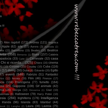
ca
x !!!
67)
Alex ragdoll
(172)
Andrea
(121)
Angelica
)
Apple
(62)
arte
(37)
Aurora
(3)
Australia
(2)
Beatrice
iana
(22)
Barcellona
(15)
Beatles
(10)
letta
(358)
Blues
(157)
Calabria
Birmania
(1)
casa
ppadocia
(33)
Carnevale
(32)
Carlo
(1)
Chi si ricorda...
(325)
cinema
Chiara
(16)
Cosimo
(35)
Cuba
(116)
fù
(10)
Cosplay
(10)
i
(57)
diving
(50)
Egitto
Dubai
(6)
Edoardo
(20)
eventi
(646)
47)
Fabrizio
(51)
Fantastici
Film
(46)
ico
(12)
ferrata
(18)
Firenze
(17)
ncia
(104)
Francigena
(77)
fumetto
(164)
nia
(25)
Giappone
(108)
Gif animate
(42)
nia
(26)
Giorgia
(12)
Glad
(10)
Giovanna
(1)
Halloween
(79)
atemala
(6)
Harry Potter
(10)
esia
(284)
Intelligenza
Inghilterra
(176)
Irlanda
(96)
Islanda
(83)
Istanbul
(44)
Laura
(36)
Lavinia
(75)
book
(1)
Langhe
(2)