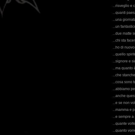
...risveglio e
...quanti paesa
...una giornat
...un fantasti
...due matte s
...chi sta fa
...ho di nuovo
...quello spir
...signore e sig
...ma quanto è
...che stanche
...cosa sono tu
...abbiamo per
...anche quest
...e se non v
...mamma e pa
...e sempre a 
...quante volt
...quanto vor