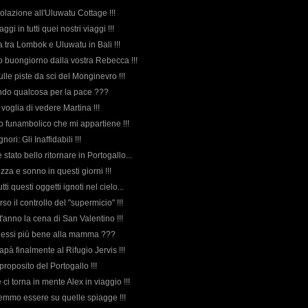
 colazione all'Uluwatu Cottage !!!
ggi in tutti quei nostri viaggi !!!
a tra Lombok e Uluwatu in Bali !!!
co buongiorno dalla vostra Rebecca !!!
ulle piste da sci del Monginevro !!!
cendo qualcosa per la pace ???
 voglia di vedere Martina !!!
ito funambolico che mi appartiene !!!
nori: Gli Inaffidabili !!!
 stato bello ritornare in Portogallo...
zza e sonno in questi giorni !!!
tti questi oggetti ignoti nel cielo...
so il controllo del "supermicio" !!!
'anno la cena di San Valentino !!!
olessi più bene alla mamma ???
pà finalmente al Rifugio Jervis !!!
proposito del Portogallo !!!
e ci torna in mente Alex in viaggio !!!
remmo essere su quelle spiagge !!!