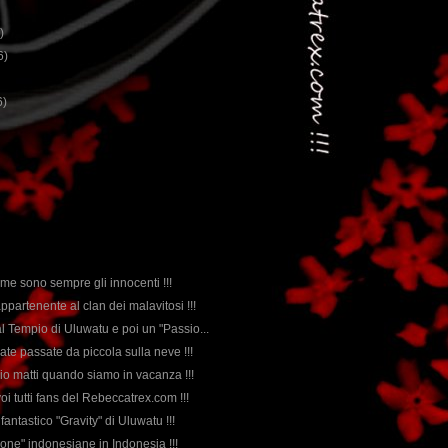
)
6)
6)
ttime sono sempre gli innocenti !!!
appartenente al clan dei malavitosi !!!
al Tempio di Uluwatu e poi un "Passio...
nate passate da piccola sulla neve !!!
rio matti quando siamo in vacanza !!!
voi tutti fans del Rebeccatrex.com !!!
l fantastico "Gravity" di Uluwatu !!!
zone" indonesiane in Indonesia !!!