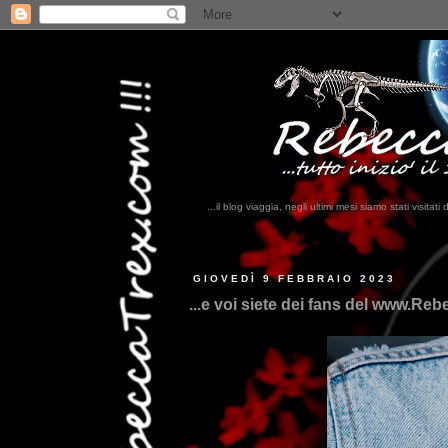
...il blog viaggia, negli ultimi mesi siamo stati visi
..
GIOVEDÌ 9 FEBBRAIO 2023
...e voi siete dei fans del www.R