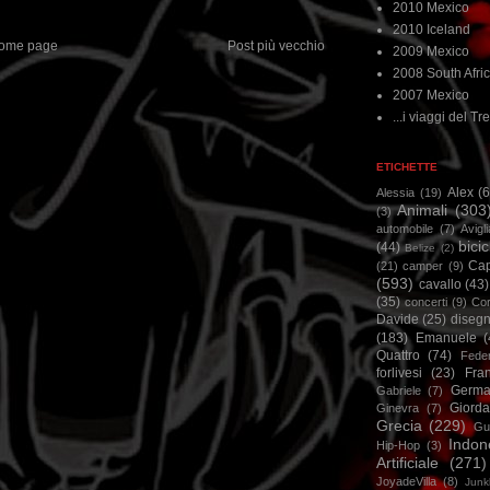
2010 Mexico
2010 Iceland
ome page
Post più vecchio
2009 Mexico
2008 South Afri
2007 Mexico
...i viaggi del Tre
ETICHETTE
Alex
(
Alessia
(19)
Animali
(303
(3)
automobile
(7)
Avigl
bicic
(44)
Belize
(2)
Ca
(21)
camper
(9)
(593)
cavallo
(43)
(35)
concerti
(9)
Cor
Davide
(25)
disegn
(183)
Emanuele
(
Quattro
(74)
Feder
forlivesi
(23)
Fra
Germa
Gabriele
(7)
Giorda
Ginevra
(7)
Grecia
(229)
Gu
Indon
Hip-Hop
(3)
Artificiale
(271)
JoyadeVilla
(8)
Junk