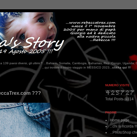
tati da 139 paesi diversi, gli ultimi ? ...Bahrein, Somalia, Cambogia, Bahamas, Rep. Congo, Uganda, 
.qui trovate il nostro viaggio in MESSICO 2023...
clikka qui !!!
NUMERO VISITE
ebeccaTrex.com ???
Total Posts :9314
PAGINE
Home page
...chi si ricorda !!
...PhotoShop che