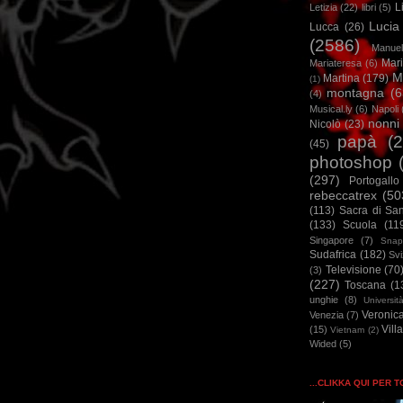
L
Letizia
(22)
libri
(5)
Lucia
Lucca
(26)
(2586)
Manuel
Mar
Mariateresa
(6)
M
Martina
(179)
(1)
montagna
(6
(4)
Musical.ly
(6)
Napoli
nonni
Nicolò
(23)
papà
(
(45)
photoshop
(297)
Portogallo
rebeccatrex
(50
(113)
Sacra di Sa
(133)
Scuola
(11
Singapore
(7)
Snap
Sudafrica
(182)
Sv
Televisione
(70
(3)
(227)
Toscana
(1
unghie
(8)
Universit
Veronic
Venezia
(7)
Vill
(15)
Vietnam
(2)
Wided
(5)
...CLIKKA QUI PER 