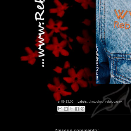
at
09:13:00
Labels:
photoshop
,
rebeccatrex
Nessun commento: