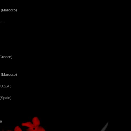
 (Marocco)
tes
(Greece)
 (Marocco)
U.S.A.)
(Spain)
ca