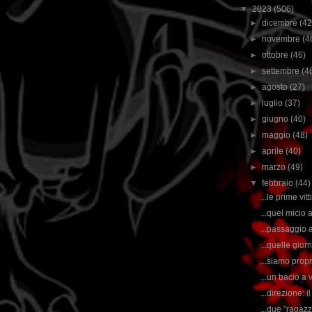
▼
2023
(506)
►
dicembre
(42
►
novembre
(4
►
ottobre
(46)
►
settembre
(4
►
agosto
(27)
►
luglio
(37)
►
giugno
(40)
►
maggio
(48)
►
aprile
(40)
►
marzo
(49)
▼
febbraio
(44)
...le prime vi
...quel micio 
...passaggio 
...quelle gior
...siamo prop
...un bacio a 
...direzione: i
...due "ragaz