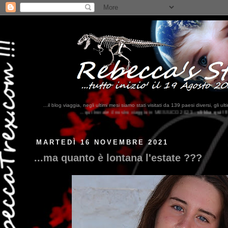
...il blog viaggia, negli ultimi mesi siamo stati visitati da 139 paesi diversi, 
..qui trovate il nostro viaggio in MESSICO 2023...
clikka qui !!!
MARTEDÌ 16 NOVEMBRE 2021
...ma quanto è lontana l'estate ???