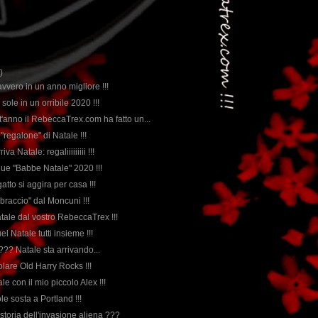
)
vvero in un anno migliore !!!
 sole in un orribile 2020 !!!
t'anno il RebeccaTrex.com ha fatto un...
 "regalone" di Natale !!!
va Natale: regaliiiiiiiii !!!
 due "Babbe Natale" 2020 !!!
gatto si aggira per casa !!!
bbraccio" dal Moncuni !!!
atale dal vostro RebeccaTrex !!!
el Natale tutti insieme !!!
i ??? Natale sta arrivando...
colare Old Harry Rocks !!!
ale con il mio piccolo Alex !!!
le sosta a Portland !!!
storia dell'invasione aliena ???