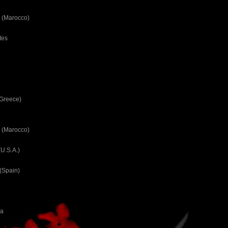
 (Marocco)
tes
(Greece)
 (Marocco)
U.S.A.)
(Spain)
ca