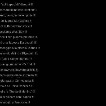
 "soliti speciali" disegni !!!
 del viaggio inglese, continua...
tanto, tanto, tanto tempo fa !!!
i sul Monte San Giorgio !!!
iere di Burton Bradstock !!!
 eccitante West Bay !!!
bbe il mio pianeta preferito !!!
ad una fiabesca Dartmouth !!!
assaggio alla piccola Todnes !!!
assoluto delirio a Plymouth !!!
di Alex il Super-Ragdoll !!!
 quel giorno a Land's End !!!
le davvero, davvero difficile !!!
 ecco quale era la sorpresa !!!
 giornata in Cornovaglia !!!
piccola ed unica Rebecca !!!
el e la "Grotta di Merlino" !!!
a di giocare con i capelli !!!
assaggio a Boscastle !!!