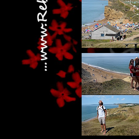
...dai