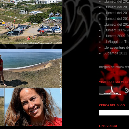
...fumetti del 20
...fumetti del 201
...fumetti del 201
...fumetti del 2011
...fumetti del 201
...fumetti 2009-
...fumetti 2009-
...i Viaggi del Tre
...le avventure de
Sudafrica 2012
 non perdere tempo, clikka "qui", c'è il meglio del www.rebeccatrex.com
VISITE ULTIMO MES
3
CERCA NEL BLOG
LINK VIAGGI