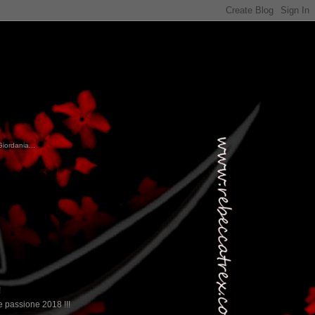
Giordania...
!
 passione 2018 !!!