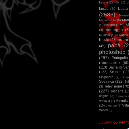
L
Letizia
(22)
libri
(5)
Lucia
Lucca
(26)
(2586)
Manuel
Mar
Mariateresa
(6)
M
Martina
(179)
(1)
montagna
(6
(4)
Musical.ly
(6)
Napoli
nonni
Nicolò
(23)
papà
(
(45)
photoshop
(297)
Portogallo
rebeccatrex
(50
(113)
Sacra di Sa
(133)
Scuola
(11
Singapore
(7)
Snap
Sudafrica
(182)
Sv
Televisione
(70
(3)
(227)
Toscana
(1
unghie
(8)
Universit
Veronic
Venezia
(7)
Vill
(15)
Vietnam
(2)
Wided
(5)
...CLIKKA QUI PER 