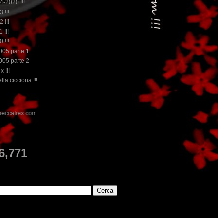
14-2020 !!!
3 !!!
2 !!!
 !!!
0 !!!
2005 parte 1
2005 parte 2
x !!!
lla cicciona !!!
E
6,771