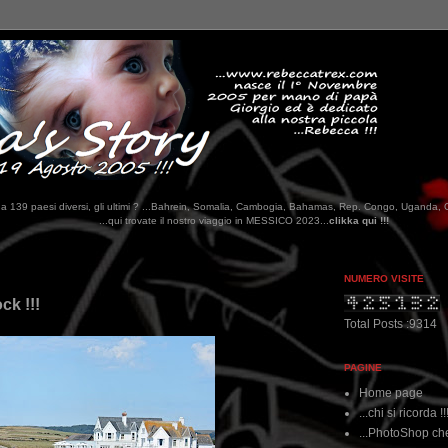
tati da 139 paesi diversi, gli ultimi ? ...Bahrein, Somalia, Cambogia, Bahamas, Rep. Congo, Uganda, 
vate il nostro viaggio in MESSICO 2023...
clikka qui !!!
NUMERO VISITE
ck !!!
Total Posts :9314
PAGINE
Home page
...chi si ricorda !!
...PhotoShop che