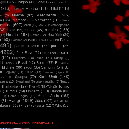
iguria
(69)
Livigno
(42)
Londra
(99)
Luca
(10)
mamma
(213)
Malesia
(114)
Luigi
(2)
Margherita
(245)
Marche
(92)
a
(3)
io
(184)
Marocco
(23)
Marrakech
(119)
Marta
essico
(607)
Milan
(12)
monopattino
Milano
(1)
38)
musica
(189)
moto
(99)
museo
(45)
Natale
(198)
New York
(39)
(17)
Naxos
(22)
(459)
Paola
Palma di Maiorca
(14)
Palermo
(2)
2496)
parchi a tema
(77)
pattini
(25)
(4222)
poesie
Pink Floyd
(56)
Pixiz
(20)
(149)
Provenza
(20)
quad
(21)
rafting
(5)
3)
Rivoli
(47)
Roma
(77)
Rosanna
Ricky
(1)
n Michele
(39)
saggi
(35)
Santorini
(54)
Sci
9)
Segway
(11)
Sicilia
(13)
Simone (Dipa)
(1)
Stati Uniti
(188)
Spagna
(72)
seed
(1)
izzera
(15)
Swaziland
(5)
tappi metallici
(8)
Teatro
Torino
)
Thailandia
(127)
Thor
(4)
Tik-Tok
(3)
31)
Turchia
(49)
Umberto
(118)
Umbria
(88)
Valle d'Aosta
(163)
Uomo Ragno
(13)
à
(1)
Viaggi
(1069)
a
(31)
video
(107)
Viet Vo Dao
arbasse
(167)
virus
(70)
visite
(127)
Who
(51)
TORNARE ALLA PAGINA PRINCIPALE !!!