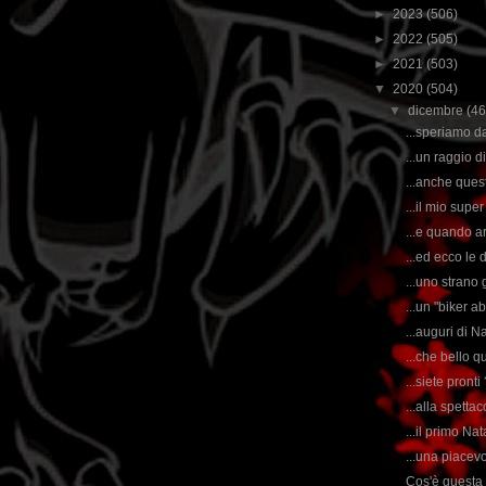
►
2023
(506)
►
2022
(505)
►
2021
(503)
▼
2020
(504)
▼
dicembre
(46
...speriamo da
...un raggio di
...anche ques
...il mio super
...e quando arri
...ed ecco le
...uno strano 
...un "biker a
...auguri di N
...che bello qu
...siete pront
...alla spetta
...il primo Nat
...una piacevo
Cos'è questa 