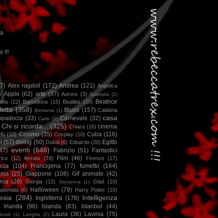
ca
x !!!
67)
Alex ragdoll
(172)
Andrea
(121)
Angelica
)
Apple
(62)
arte
(37)
Aurora
(3)
Australia
(2)
Beatrice
iana
(22)
Barcellona
(15)
Beatles
(10)
letta
(358)
Blues
(157)
Calabria
Birmania
(1)
casa
ppadocia
(33)
Carnevale
(32)
Carlo
(1)
Chi si ricorda...
(325)
cinema
Chiara
(16)
Cosimo
(35)
Cuba
(116)
fù
(10)
Cosplay
(10)
i
(57)
diving
(50)
Egitto
Dubai
(6)
Edoardo
(20)
eventi
(646)
47)
Fabrizio
(51)
Fantastici
Film
(46)
ico
(12)
ferrata
(18)
Firenze
(17)
ncia
(104)
Francigena
(77)
fumetto
(164)
nia
(25)
Giappone
(108)
Gif animate
(42)
nia
(26)
Giorgia
(12)
Glad
(10)
Giovanna
(1)
Halloween
(79)
atemala
(6)
Harry Potter
(10)
esia
(284)
Intelligenza
Inghilterra
(176)
Irlanda
(96)
Islanda
(83)
Istanbul
(44)
Laura
(36)
Lavinia
(75)
book
(1)
Langhe
(2)