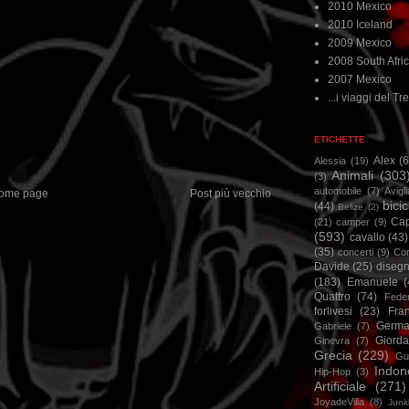
2010 Mexico
2010 Iceland
2009 Mexico
2008 South Afri
2007 Mexico
...i viaggi del Tre
ETICHETTE
Alex
(
Alessia
(19)
Animali
(303
(3)
automobile
(7)
Avigl
ome page
Post più vecchio
bicic
(44)
Belize
(2)
Ca
(21)
camper
(9)
(593)
cavallo
(43)
(35)
concerti
(9)
Cor
Davide
(25)
disegn
(183)
Emanuele
(
Quattro
(74)
Feder
forlivesi
(23)
Fra
Germa
Gabriele
(7)
Giorda
Ginevra
(7)
Grecia
(229)
Gu
Indon
Hip-Hop
(3)
Artificiale
(271)
JoyadeVilla
(8)
Junk