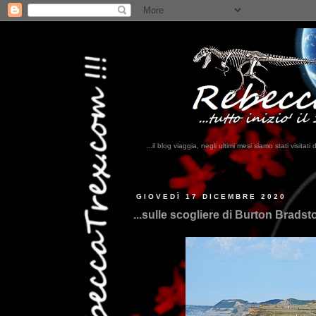
...il blog viaggia, negli ultimi mesi siamo stati visi
...qui tro
GIOVEDÌ 17 DICEMBRE 2020
...sulle scogliere di Burton Bradsto