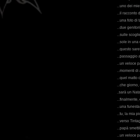
...uno dei miei
...il racconto
...una foto di 
...due genitor
...sulle scogl
...sole in una
...questo sare
...passaggio 
...un veloce p
...momenti di 
...quel matto 
...che giorno,
..sarà un Nata
...finalmente,
...una funesta
...tu, la mia 
...verso Tintag
...papà smettil
...un veloce p