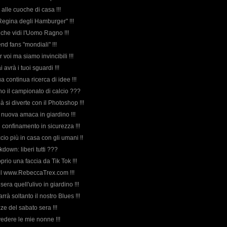
alle cuoche di casa !!!
"Regina degli Hamburger" !!!
a che vidi l'Uomo Ragno !!!
nd fans "mondiali" !!!
r voi ma siamo invincibili !!!
 avrà i tuoi sguardi !!!
ua continua ricerca di idee !!!
 no il campionato di calcio ???
 si diverte con il Photoshop !!!
la nuova amaca in giardino !!!
 confinamento in sicurezza !!!
ccio più in casa con gli umani !!
ockdown: liberi tutti ???
oprio una faccia da Tik Tok !!!
del www.RebeccaTrex.com !!!
 sera quell'ulivo in giardino !!!
marrà soltanto il nostro Blues !!!
zze del sabato sera !!!
ivedere le mie nonne !!!