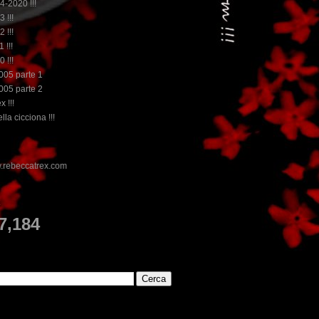
14-2020 !!!
3 !!!
2 !!!
 !!!
0 !!!
2005 parte 1
2005 parte 2
x !!!
lla cicciona !!!
E
7,184