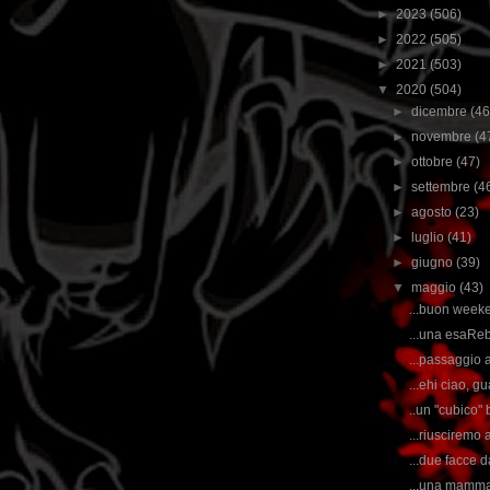
►
2023
(506)
►
2022
(505)
►
2021
(503)
▼
2020
(504)
►
dicembre
(46
►
novembre
(4
►
ottobre
(47)
►
settembre
(4
►
agosto
(23)
►
luglio
(41)
►
giugno
(39)
▼
maggio
(43)
...buon weeken
...una esaRebe
...passaggio a
...ehi ciao, g
..un "cubico" 
...riusciremo 
...due facce d
...una mamma