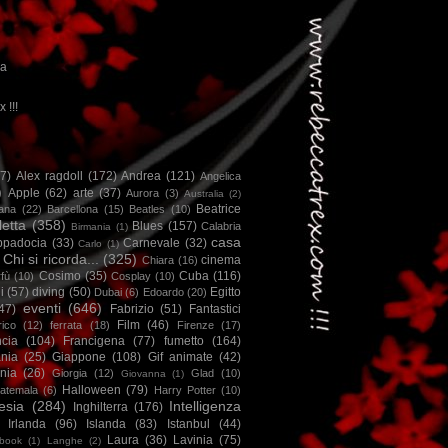
ca
x !!!
67)
Alex ragdoll
(172)
Andrea
(121)
Angelica
)
Apple
(62)
arte
(37)
Aurora
(3)
Australia
(2)
Beatrice
iana
(22)
Barcellona
(15)
Beatles
(10)
letta
(358)
Blues
(157)
Calabria
Birmania
(1)
casa
ppadocia
(33)
Carnevale
(32)
Carlo
(1)
Chi si ricorda...
(325)
cinema
Chiara
(16)
Cosimo
(35)
Cuba
(116)
fù
(10)
Cosplay
(10)
i
(57)
diving
(50)
Egitto
Dubai
(6)
Edoardo
(20)
eventi
(646)
47)
Fabrizio
(51)
Fantastici
Film
(46)
ico
(12)
ferrata
(18)
Firenze
(17)
ncia
(104)
Francigena
(77)
fumetto
(164)
nia
(25)
Giappone
(108)
Gif animate
(42)
nia
(26)
Giorgia
(12)
Glad
(10)
Giovanna
(1)
Halloween
(79)
atemala
(6)
Harry Potter
(10)
esia
(284)
Intelligenza
Inghilterra
(176)
Irlanda
(96)
Islanda
(83)
Istanbul
(44)
Laura
(36)
Lavinia
(75)
book
(1)
Langhe
(2)