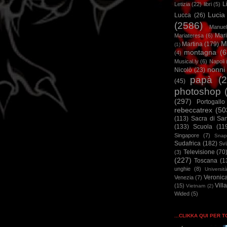
L
Letizia
(22)
libri
(5)
Lucia
Lucca
(26)
(2586)
Manuel
Mar
Mariateresa
(6)
M
Martina
(179)
(1)
montagna
(6
(4)
Musical.ly
(6)
Napoli
nonni
Nicolò
(23)
papà
(
(45)
photoshop
(297)
Portogallo
rebeccatrex
(50
(113)
Sacra di Sa
(133)
Scuola
(11
Singapore
(7)
Snap
Sudafrica
(182)
Sv
Televisione
(70
(3)
(227)
Toscana
(1
unghie
(8)
Universit
Veronic
Venezia
(7)
Vill
(15)
Vietnam
(2)
Wided
(5)
...CLIKKA QUI PER 