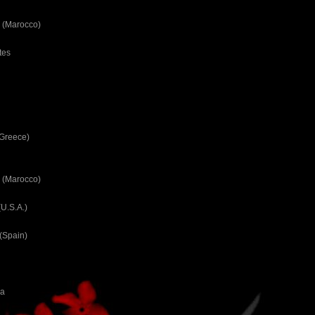
 (Marocco)
tes
(Greece)
 (Marocco)
U.S.A.)
(Spain)
ca