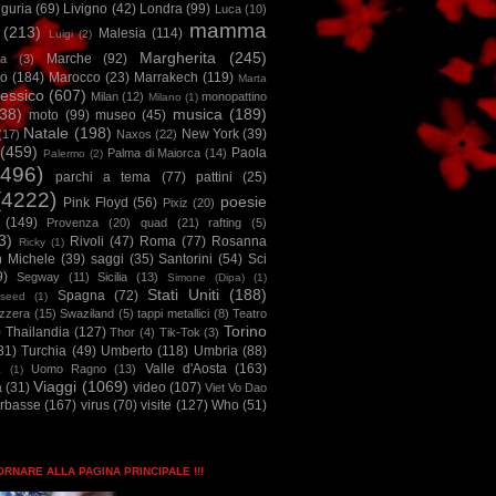
iguria
(69)
Livigno
(42)
Londra
(99)
Luca
(10)
mamma
(213)
Malesia
(114)
Luigi
(2)
Margherita
(245)
Marche
(92)
a
(3)
io
(184)
Marocco
(23)
Marrakech
(119)
Marta
essico
(607)
Milan
(12)
monopattino
Milano
(1)
38)
musica
(189)
moto
(99)
museo
(45)
Natale
(198)
New York
(39)
(17)
Naxos
(22)
(459)
Paola
Palma di Maiorca
(14)
Palermo
(2)
2496)
parchi a tema
(77)
pattini
(25)
(4222)
poesie
Pink Floyd
(56)
Pixiz
(20)
(149)
Provenza
(20)
quad
(21)
rafting
(5)
3)
Rivoli
(47)
Roma
(77)
Rosanna
Ricky
(1)
n Michele
(39)
saggi
(35)
Santorini
(54)
Sci
9)
Segway
(11)
Sicilia
(13)
Simone (Dipa)
(1)
Stati Uniti
(188)
Spagna
(72)
seed
(1)
izzera
(15)
Swaziland
(5)
tappi metallici
(8)
Teatro
Torino
)
Thailandia
(127)
Thor
(4)
Tik-Tok
(3)
31)
Turchia
(49)
Umberto
(118)
Umbria
(88)
Valle d'Aosta
(163)
Uomo Ragno
(13)
à
(1)
Viaggi
(1069)
a
(31)
video
(107)
Viet Vo Dao
arbasse
(167)
virus
(70)
visite
(127)
Who
(51)
TORNARE ALLA PAGINA PRINCIPALE !!!