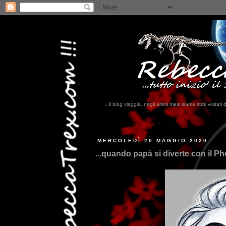
...il blog viaggia, negli ultimi mesi siamo stati visi
...qui
MERCOLEDÌ 20 MAGGIO 2020
...quando papà si diverte con il Ph