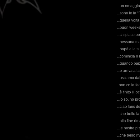
...un omaggio 
...sono io la 
...quella volt
...buon weeke
...ci spiace pe
...nessuna mai
...papà e la s
...comincia o
...quando papà
...è arrivata 
...usciamo dal
..non ce la fa
...è finito il l
...lo so, ho pr
...ciao fans 
...che bello la
...alla fine ri
...le nostre pi
...che bello r