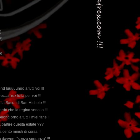
)
7)
6)
d luuuuungo a tutti voi !!!
ccaTrex tutta per voi !!!
lla Sacra di San Michele !!!
uarda che la regina sono io !!!
buongiorno a tutti i miei fans !!
a partire questa estate ???
a cento minuti di corsa !!!
 davvero "senza speranza" !!!