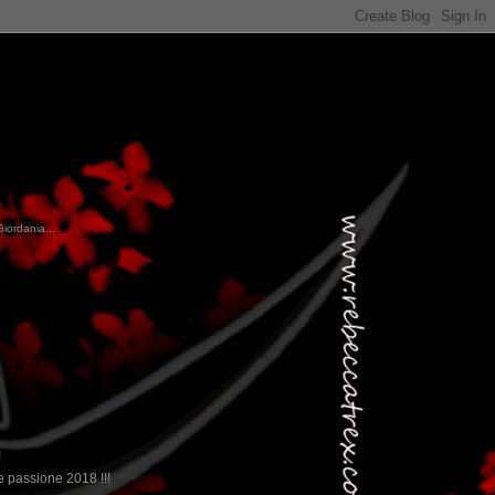
Giordania...
!
 passione 2018 !!!