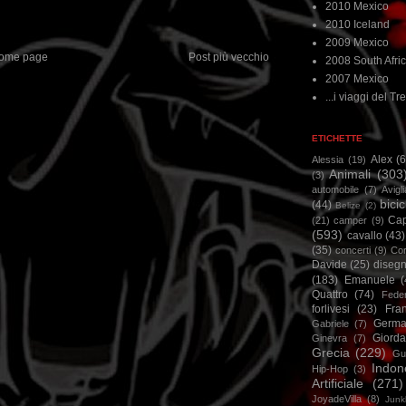
2010 Mexico
2010 Iceland
2009 Mexico
ome page
Post più vecchio
2008 South Afri
2007 Mexico
...i viaggi del Tre
ETICHETTE
Alex
(
Alessia
(19)
Animali
(303
(3)
automobile
(7)
Avigl
bicic
(44)
Belize
(2)
Ca
(21)
camper
(9)
(593)
cavallo
(43)
(35)
concerti
(9)
Cor
Davide
(25)
disegn
(183)
Emanuele
(
Quattro
(74)
Feder
forlivesi
(23)
Fra
Germa
Gabriele
(7)
Giorda
Ginevra
(7)
Grecia
(229)
Gu
Indon
Hip-Hop
(3)
Artificiale
(271)
JoyadeVilla
(8)
Junk