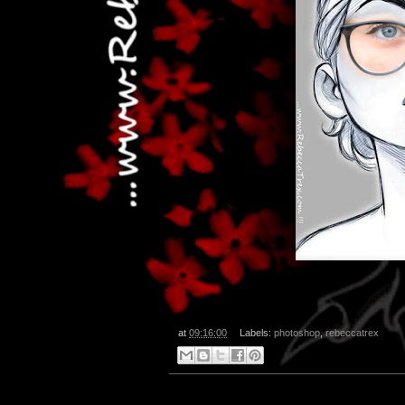
..
at
09:16:00
Labels:
photoshop
,
rebeccatrex