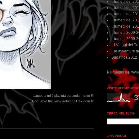
...fumetti del 20
...fumetti del 201
...fumetti del 201
...fumetti del 2011
...fumetti del 201
...fumetti 2009-
...fumetti 2009-
...i Viaggi del Tre
...le avventure de
Sudafrica 2012
.dai non perdere tempo, clikka "qui", c'è il meglio del www.rebeccatrex.com
VISITE ULTIMO MES
3
...questa mi è piaciuta particolarmente !!!
...God Save the www.RebeccaTrex.com !!!
CERCA NEL BLOG
LINK VIAGGI