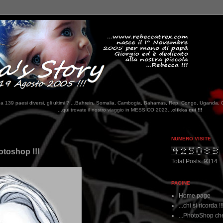
tati da 139 paesi diversi, gli ultimi ? ...Bahrein, Somalia, Cambogia, Bahamas, Rep. Congo, Uganda, 
 trovate il nostro viaggio in MESSICO 2023...
clikka qui !!!
NUMERO VISITE
otoshop !!!
Total Posts :9314
PAGINE
Home page
...chi si ricorda !!
...PhotoShop che