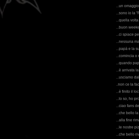
...un omaggio 
...sono io la 
...quella volt
...buon weeke
...ci spiace pe
...nessuna mai
...papà e la s
...comincia o
...quando papà
...è arrivata 
...usciamo dal
..non ce la fa
...è finito il l
...lo so, ho pr
...ciao fans 
...che bello la
...alla fine ri
...le nostre pi
...che bello r