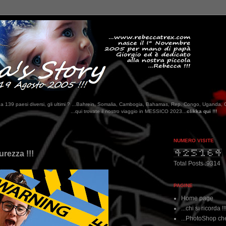
tati da 139 paesi diversi, gli ultimi ? ...Bahrein, Somalia, Cambogia, Bahamas, Rep. Congo, Uganda, 
...qui trovate il nostro viaggio in MESSICO 2023...
clikka qui !!!
NUMERO VISITE
urezza !!!
Total Posts :9314
PAGINE
Home page
...chi si ricorda !!
...PhotoShop che