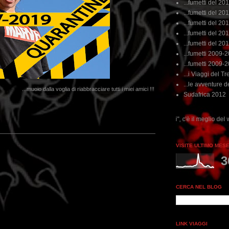
...fumetti del 20
...fumetti del 201
...fumetti del 201
...fumetti del 2011
...fumetti del 201
...fumetti 2009-
...fumetti 2009-
...i Viaggi del Tre
...le avventure de
...muoio dalla voglia di riabbracciare tutti i miei amici !!!
Sudafrica 2012
...dai non perdere tempo, clikka "qui", c'è il meglio del www.rebeccatrex.com
VISITE ULTIMO MES
3
CERCA NEL BLOG
LINK VIAGGI