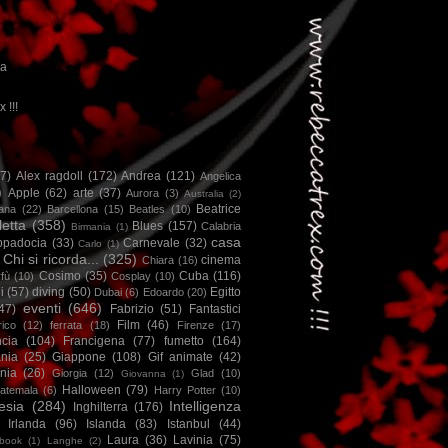
ca
x !!!
67)
Alex ragdoll
(172)
Andrea
(121)
Angelica
)
Apple
(62)
arte
(37)
Aurora
(3)
Australia
(2)
Beatrice
iana
(22)
Barcellona
(15)
Beatles
(10)
letta
(358)
Blues
(157)
Calabria
Birmania
(1)
casa
ppadocia
(33)
Carnevale
(32)
Carlo
(1)
Chi si ricorda...
(325)
cinema
Chiara
(16)
Cosimo
(35)
Cuba
(116)
fù
(10)
Cosplay
(10)
i
(57)
diving
(50)
Egitto
Dubai
(6)
Edoardo
(20)
eventi
(646)
47)
Fabrizio
(51)
Fantastici
Film
(46)
ico
(12)
ferrata
(18)
Firenze
(17)
ncia
(104)
Francigena
(77)
fumetto
(164)
nia
(25)
Giappone
(108)
Gif animate
(42)
nia
(26)
Giorgia
(12)
Glad
(10)
Giovanna
(1)
Halloween
(79)
atemala
(6)
Harry Potter
(10)
esia
(284)
Intelligenza
Inghilterra
(176)
Irlanda
(96)
Islanda
(83)
Istanbul
(44)
Laura
(36)
Lavinia
(75)
book
(1)
Langhe
(2)