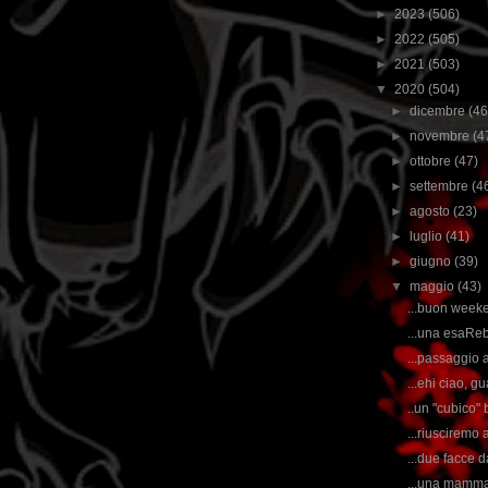
►
2023
(506)
►
2022
(505)
►
2021
(503)
▼
2020
(504)
►
dicembre
(46
►
novembre
(4
►
ottobre
(47)
►
settembre
(4
►
agosto
(23)
►
luglio
(41)
►
giugno
(39)
▼
maggio
(43)
...buon weeken
...una esaRebe
...passaggio a
...ehi ciao, g
..un "cubico" 
...riusciremo 
...due facce d
...una mamma