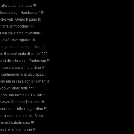
alle cuoche di casa !!!
"Regina degli Hamburger" !!!
a che vidi l'Uomo Ragno !!!
nd fans "mondiali" !!!
r voi ma siamo invincibili !!!
 avrà i tuoi sguardi !!!
ua continua ricerca di idee !!!
 no il campionato di calcio ???
 si diverte con il Photoshop !!!
la nuova amaca in giardino !!!
 confinamento in sicurezza !!!
ccio più in casa con gli umani !!
ockdown: liberi tutti ???
oprio una faccia da Tik Tok !!!
del www.RebeccaTrex.com !!!
 sera quell'ulivo in giardino !!!
marrà soltanto il nostro Blues !!!
zze del sabato sera !!!
ivedere le mie nonne !!!