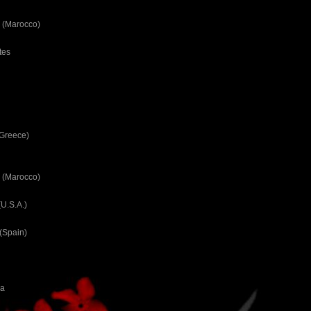
 (Marocco)
tes
(Greece)
 (Marocco)
U.S.A.)
(Spain)
ca