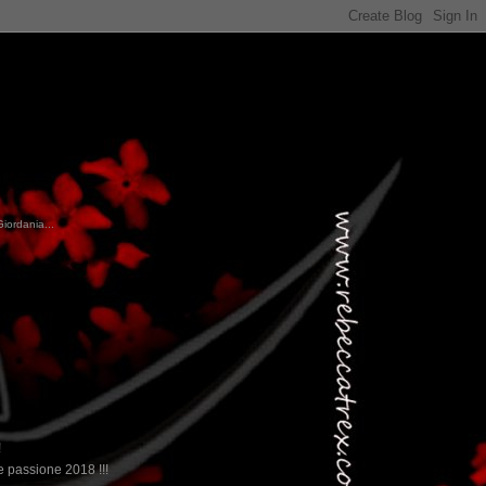
Giordania...
!
 passione 2018 !!!