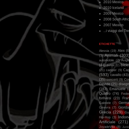
2010 Mexico
2010 Iceland
2009 Mexico
2008 South Afri
2007 Mexico
...i viaggi del Tre
ETICHETTE
Alex
(
Alessia
(19)
Animali
(303
(3)
automobile
(7)
Avigl
bicic
(44)
Belize
(2)
Ca
(21)
camper
(9)
(593)
cavallo
(43)
(35)
concerti
(9)
Cor
Davide
(25)
disegn
(183)
Emanuele
(
Quattro
(74)
Feder
forlivesi
(23)
Fra
Germa
Gabriele
(7)
Giorda
Ginevra
(7)
Grecia
(229)
Gu
Indon
Hip-Hop
(3)
Artificiale
(271)
JoyadeVilla
(8)
Junk