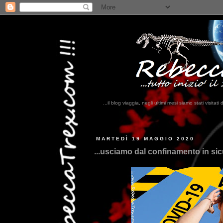
...il blog viaggia, negli ultimi mesi siamo stati visi
MARTEDÌ 19 MAGGIO 2020
...usciamo dal confinamento in sic