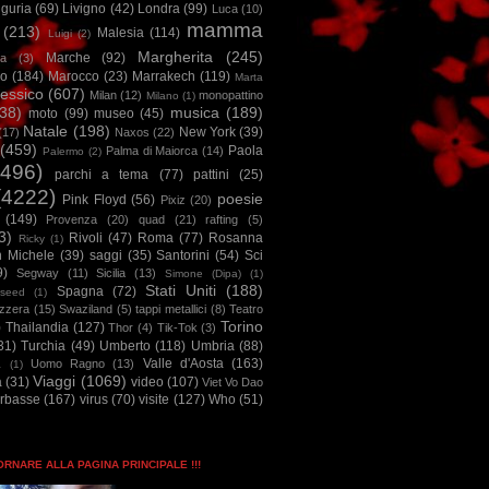
iguria
(69)
Livigno
(42)
Londra
(99)
Luca
(10)
mamma
(213)
Malesia
(114)
Luigi
(2)
Margherita
(245)
Marche
(92)
a
(3)
io
(184)
Marocco
(23)
Marrakech
(119)
Marta
essico
(607)
Milan
(12)
monopattino
Milano
(1)
38)
musica
(189)
moto
(99)
museo
(45)
Natale
(198)
New York
(39)
(17)
Naxos
(22)
(459)
Paola
Palma di Maiorca
(14)
Palermo
(2)
2496)
parchi a tema
(77)
pattini
(25)
(4222)
poesie
Pink Floyd
(56)
Pixiz
(20)
(149)
Provenza
(20)
quad
(21)
rafting
(5)
3)
Rivoli
(47)
Roma
(77)
Rosanna
Ricky
(1)
n Michele
(39)
saggi
(35)
Santorini
(54)
Sci
9)
Segway
(11)
Sicilia
(13)
Simone (Dipa)
(1)
Stati Uniti
(188)
Spagna
(72)
seed
(1)
izzera
(15)
Swaziland
(5)
tappi metallici
(8)
Teatro
Torino
)
Thailandia
(127)
Thor
(4)
Tik-Tok
(3)
31)
Turchia
(49)
Umberto
(118)
Umbria
(88)
Valle d'Aosta
(163)
Uomo Ragno
(13)
à
(1)
Viaggi
(1069)
a
(31)
video
(107)
Viet Vo Dao
arbasse
(167)
virus
(70)
visite
(127)
Who
(51)
TORNARE ALLA PAGINA PRINCIPALE !!!