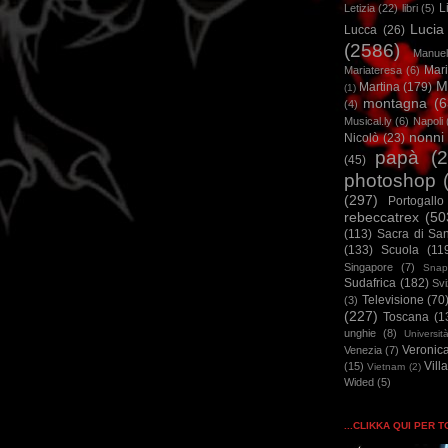
L
Letizia
(22)
libri
(5)
Lucia
Lucca
(26)
(2586)
Manuel
Mar
Mariateresa
(6)
M
Martina
(179)
(1)
montagna
(6
(4)
Musical.ly
(6)
Napoli
nonni
Nicolò
(23)
papà
(
(45)
photoshop
(297)
Portogallo
rebeccatrex
(50
(113)
Sacra di Sa
(133)
Scuola
(11
Singapore
(7)
Snap
Sudafrica
(182)
Sv
Televisione
(70
(3)
(227)
Toscana
(1
unghie
(8)
Universit
Veronic
Venezia
(7)
Vill
(15)
Vietnam
(2)
Wided
(5)
...CLIKKA QUI PER 