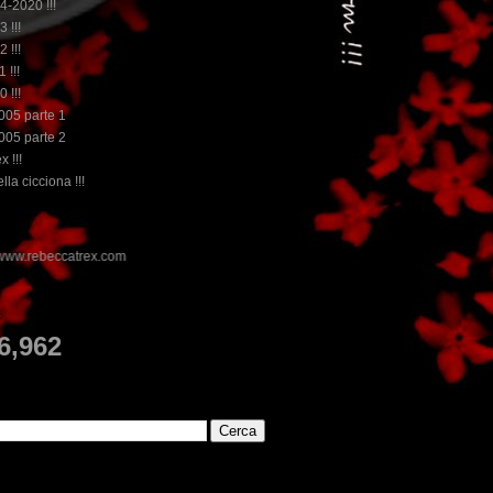
14-2020 !!!
3 !!!
2 !!!
 !!!
0 !!!
2005 parte 1
2005 parte 2
x !!!
lla cicciona !!!
E
6,962