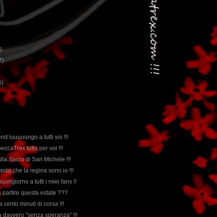
)
7)
6)
d luuuuungo a tutti voi !!!
ccaTrex tutta per voi !!!
lla Sacra di San Michele !!!
uarda che la regina sono io !!!
buongiorno a tutti i miei fans !!
a partire questa estate ???
a cento minuti di corsa !!!
 davvero "senza speranza" !!!