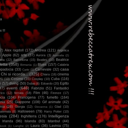
ca
x !!!
67)
Alex ragdoll
(172)
Andrea
(121)
Angelica
)
Apple
(62)
arte
(37)
Aurora
(3)
Australia
(2)
Beatrice
iana
(22)
Barcellona
(15)
Beatles
(10)
letta
(358)
Blues
(157)
Calabria
Birmania
(1)
casa
ppadocia
(33)
Carnevale
(32)
Carlo
(1)
Chi si ricorda...
(325)
cinema
Chiara
(16)
Cosimo
(35)
Cuba
(116)
fù
(10)
Cosplay
(10)
i
(57)
diving
(50)
Egitto
Dubai
(6)
Edoardo
(20)
eventi
(646)
47)
Fabrizio
(51)
Fantastici
Film
(46)
ico
(12)
ferrata
(18)
Firenze
(17)
ncia
(104)
Francigena
(77)
fumetto
(164)
nia
(25)
Giappone
(108)
Gif animate
(42)
nia
(26)
Giorgia
(12)
Glad
(10)
Giovanna
(1)
Halloween
(79)
atemala
(6)
Harry Potter
(10)
esia
(284)
Intelligenza
Inghilterra
(176)
Irlanda
(96)
Islanda
(83)
Istanbul
(44)
Laura
(36)
Lavinia
(75)
book
(1)
Langhe
(2)