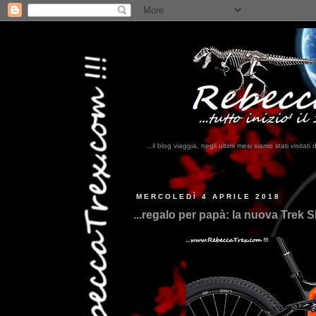
...il blog viaggia, negli ultimi mesi siamo stati visi
...qui t
MERCOLEDÌ 4 APRILE 2018
...regalo per papà: la nuova Trek Sl