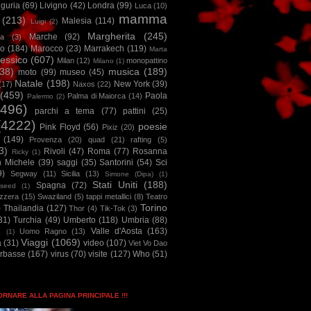
iguria
(69)
Livigno
(42)
Londra
(99)
Luca
(10)
mamma
(213)
Malesia
(114)
Luigi
(2)
Margherita
(245)
Marche
(92)
a
(3)
io
(184)
Marocco
(23)
Marrakech
(119)
Marta
essico
(607)
Milan
(12)
monopattino
Milano
(1)
38)
musica
(189)
moto
(99)
museo
(45)
Natale
(198)
New York
(39)
(17)
Naxos
(22)
(459)
Paola
Palma di Maiorca
(14)
Palermo
(2)
2496)
parchi a tema
(77)
pattini
(25)
(4222)
poesie
Pink Floyd
(56)
Pixiz
(20)
(149)
Provenza
(20)
quad
(21)
rafting
(5)
3)
Rivoli
(47)
Roma
(77)
Rosanna
Ricky
(1)
n Michele
(39)
saggi
(35)
Santorini
(54)
Sci
9)
Segway
(11)
Sicilia
(13)
Simone (Dipa)
(1)
Stati Uniti
(188)
Spagna
(72)
seed
(1)
izzera
(15)
Swaziland
(5)
tappi metallici
(8)
Teatro
Torino
)
Thailandia
(127)
Thor
(4)
Tik-Tok
(3)
31)
Turchia
(49)
Umberto
(118)
Umbria
(88)
Valle d'Aosta
(163)
Uomo Ragno
(13)
à
(1)
Viaggi
(1069)
a
(31)
video
(107)
Viet Vo Dao
arbasse
(167)
virus
(70)
visite
(127)
Who
(51)
TORNARE ALLA PAGINA PRINCIPALE !!!