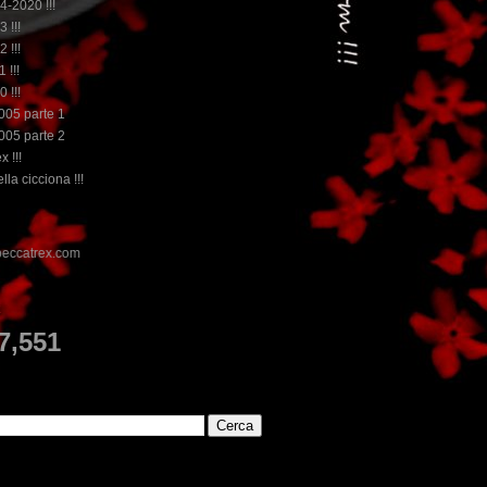
14-2020 !!!
3 !!!
2 !!!
 !!!
0 !!!
2005 parte 1
2005 parte 2
x !!!
lla cicciona !!!
E
7,551