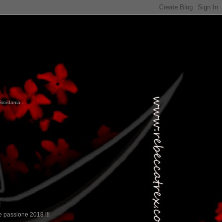
Giordania...
!
 passione 2018 !!!