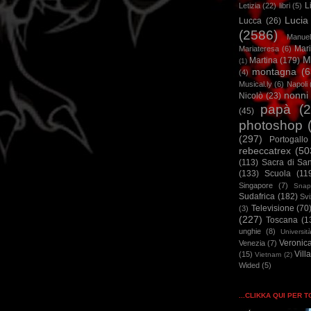
L
Letizia
(22)
libri
(5)
Lucia
Lucca
(26)
(2586)
Manuel
Mar
Mariateresa
(6)
M
Martina
(179)
(1)
montagna
(6
(4)
Musical.ly
(6)
Napoli
nonni
Nicolò
(23)
papà
(
(45)
photoshop
(297)
Portogallo
rebeccatrex
(50
(113)
Sacra di Sa
(133)
Scuola
(11
Singapore
(7)
Snap
Sudafrica
(182)
Sv
Televisione
(70
(3)
(227)
Toscana
(1
unghie
(8)
Universit
Veronic
Venezia
(7)
Vill
(15)
Vietnam
(2)
Wided
(5)
...CLIKKA QUI PER 