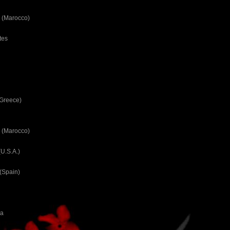
 (Marocco)
tes
(Greece)
 (Marocco)
U.S.A.)
(Spain)
ca