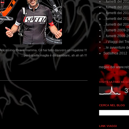
...fumetti del 20
...fumetti del 201
...fumetti del 201
...fumetti del 2011
...fumetti del 201
...fumetti 2009-
...fumetti 2009-
...i Viaggi del Tre
...le avventure de
felicissimo. Brava mamma. Gli hai fatto davvero un regalone !!!
Sudafrica 2012
...però quella maglia è da cambiare, ah ah ah !!!
...dai non perdere tempo, clikka "qui", c'è il meglio del www.rebeccatrex.com
VISITE ULTIMO MES
3
CERCA NEL BLOG
LINK VIAGGI