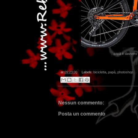
...papà è davvero 
at
09:23:00
Labels:
bicicletta
,
papà
,
photoshop
Nessun commento:
Posta un commento