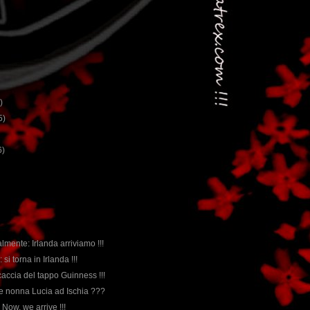
)
5)
6)
nalmente: Irlanda arriviamo !!!
: si torna in Irlanda !!!
caccia del tappo Guinness !!!
 e nonna Lucia ad Ischia ???
!! Now, we arrive !!!