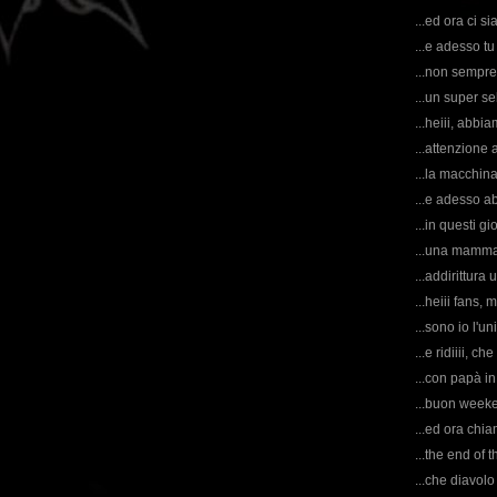
...ed ora ci si
...e adesso tu
...non sempre
...un super self
...heiii, abbia
...attenzione a
...la macchin
...e adesso ab
...in questi g
...una mamma a
...addirittura 
...heiii fans,
...sono io l'un
...e ridiiii, ch
...con papà in 
...buon weeke
...ed ora chi
...the end of 
...che diavol