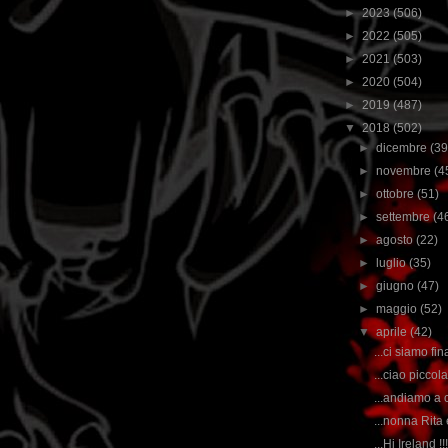
►
2023
(506)
►
2022
(505)
►
2021
(503)
►
2020
(504)
►
2019
(487)
▼
2018
(502)
►
dicembre
(39
►
novembre
(4
►
ottobre
(51)
►
settembre
(4
►
agosto
(22)
►
luglio
(35)
►
giugno
(47)
►
maggio
(52)
▼
aprile
(42)
...ci siamo fi
...ciao piccola
...andiamo a 
...nonna Rita
...Hi Ireland !