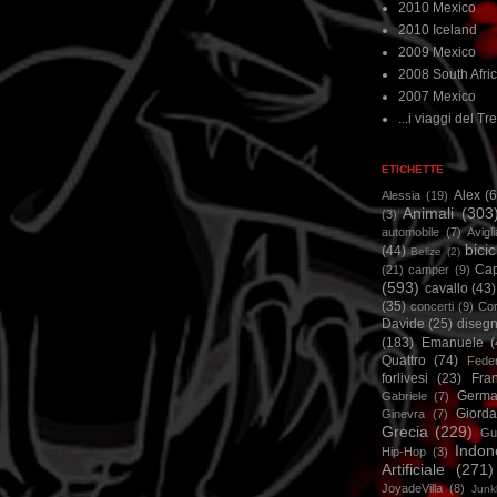
2010 Mexico
2010 Iceland
2009 Mexico
2008 South Afri
2007 Mexico
...i viaggi del Tre
ETICHETTE
Alex
(
Alessia
(19)
Animali
(303
(3)
automobile
(7)
Avigl
bicic
(44)
Belize
(2)
Ca
(21)
camper
(9)
(593)
cavallo
(43)
(35)
concerti
(9)
Cor
Davide
(25)
disegn
(183)
Emanuele
(
Quattro
(74)
Feder
forlivesi
(23)
Fra
Germa
Gabriele
(7)
Giorda
Ginevra
(7)
Grecia
(229)
Gu
Indon
Hip-Hop
(3)
Artificiale
(271)
JoyadeVilla
(8)
Junk