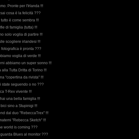
amo. Pronte per l'Irlanda !!!
 sai cosa è la felicità ???
 tutto è come sembra !!!
ie di famiglia (tutta) !!!
mo solo voglia di partire !!!
lle scogliere irlandesi !!!
a fotografica è pronta ???
biamo voglia di verde !!!
iorni abbiamo un super sonno !!!
lla Tutta Dritta di Torino !!!
una "copertina da rivista" !!!
 mi state seguendo o no ???
ica T-Rex vivente !!!
e hai una bella famiglia !!!
bici sino a Stupinigi !!!
nd dal duo "RebeccaTrex" !!!
amatemi "Rebecca Sketch" !!!
the world is coming ???
o guarda Blues al monitor ???