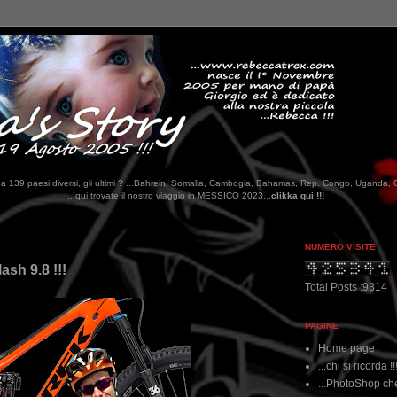
tati da 139 paesi diversi, gli ultimi ? ...Bahrein, Somalia, Cambogia, Bahamas, Rep. Congo, Uganda, 
rovate il nostro viaggio in MESSICO 2023...
clikka qui !!!
NUMERO VISITE
ash 9.8 !!!
Total Posts :9314
PAGINE
Home page
...chi si ricorda !!
...PhotoShop che