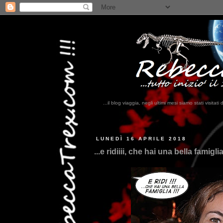
...il blog viaggia, negli ultimi mesi siamo stati visi
...
LUNEDÌ 16 APRILE 2018
...e ridiiii, che hai una bella famiglia