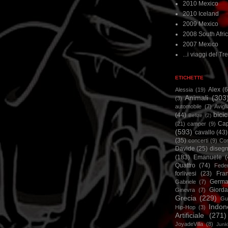
2010 Mexico
2010 Iceland
2009 Mexico
2008 South Afri
2007 Mexico
...i viaggi del Tre
ETICHETTE
Alex
(
Alessia
(19)
Animali
(303
(3)
automobile
(7)
Avigl
bicic
(44)
Belize
(2)
Ca
(21)
camper
(9)
(593)
cavallo
(43)
(35)
concerti
(9)
Cor
Davide
(25)
disegn
(183)
Emanuele
(
Quattro
(74)
Feder
forlivesi
(23)
Fra
Germa
Gabriele
(7)
Giorda
Ginevra
(7)
Grecia
(229)
Gu
Indon
Hip-Hop
(3)
Artificiale
(271)
JoyadeVilla
(8)
Junk