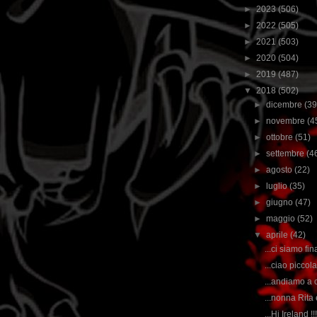
►
2023
(506)
►
2022
(505)
►
2021
(503)
►
2020
(504)
►
2019
(487)
▼
2018
(502)
►
dicembre
(39
►
novembre
(4
►
ottobre
(51)
►
settembre
(4
►
agosto
(22)
►
luglio
(35)
►
giugno
(47)
►
maggio
(52)
▼
aprile
(42)
...ci siamo fi
...ciao piccola
...andiamo a 
...nonna Rita
...Hi Ireland !