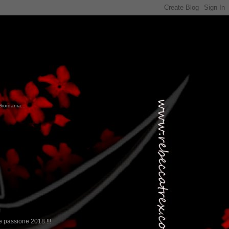
Giordania...
!
 passione 2018 !!!