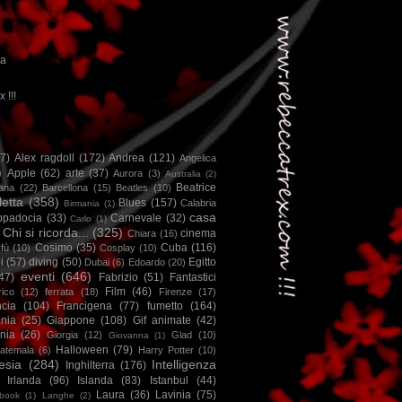
ca
x !!!
67)
Alex ragdoll
(172)
Andrea
(121)
Angelica
)
Apple
(62)
arte
(37)
Aurora
(3)
Australia
(2)
Beatrice
iana
(22)
Barcellona
(15)
Beatles
(10)
letta
(358)
Blues
(157)
Calabria
Birmania
(1)
casa
ppadocia
(33)
Carnevale
(32)
Carlo
(1)
Chi si ricorda...
(325)
cinema
Chiara
(16)
Cosimo
(35)
Cuba
(116)
fù
(10)
Cosplay
(10)
i
(57)
diving
(50)
Egitto
Dubai
(6)
Edoardo
(20)
eventi
(646)
47)
Fabrizio
(51)
Fantastici
Film
(46)
ico
(12)
ferrata
(18)
Firenze
(17)
ncia
(104)
Francigena
(77)
fumetto
(164)
nia
(25)
Giappone
(108)
Gif animate
(42)
nia
(26)
Giorgia
(12)
Glad
(10)
Giovanna
(1)
Halloween
(79)
atemala
(6)
Harry Potter
(10)
esia
(284)
Intelligenza
Inghilterra
(176)
Irlanda
(96)
Islanda
(83)
Istanbul
(44)
Laura
(36)
Lavinia
(75)
book
(1)
Langhe
(2)