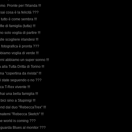
amo. Pronte per l'Irlanda !!!
 sai cosa è la felicità ???
 tutto è come sembra !!!
ie di famiglia (tutta) !!!
mo solo voglia di partire !!!
lle scogliere irlandesi !!!
a fotografica è pronta ???
biamo voglia di verde !!!
iorni abbiamo un super sonno !!!
lla Tutta Dritta di Torino !!!
una "copertina da rivista" !!!
 mi state seguendo o no ???
ica T-Rex vivente !!!
e hai una bella famiglia !!!
bici sino a Stupinigi !!!
nd dal duo "RebeccaTrex" !!!
amatemi "Rebecca Sketch" !!!
the world is coming ???
o guarda Blues al monitor ???