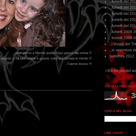
...fumetti del 20
...fumetti del 201
...fumetti del 201
...fumetti del 2011
...fumetti del 201
...fumetti 2009-
...fumetti 2009-
...i Viaggi del Tre
...le avventure de
...quel giorno a Merida quella frase passò alla storia !!!
Sudafrica 2012
..quanto ci ha fatto ridere e quante volte ci è tornata in mente !!!
...Fatene tesoro !!!
...dai non perdere tempo, clikka "qui", c'è il meglio del www.rebeccatrex.com
VISITE ULTIMO MES
3
CERCA NEL BLOG
LINK VIAGGI