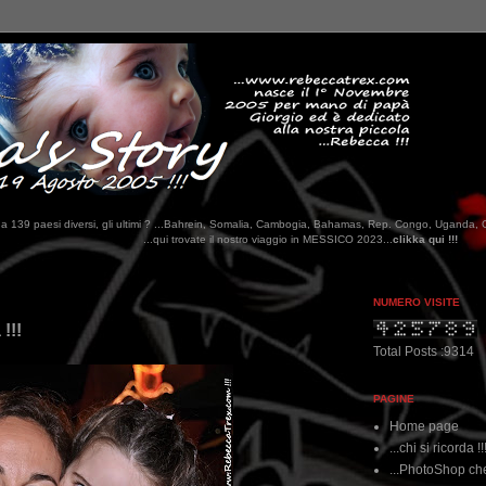
tati da 139 paesi diversi, gli ultimi ? ...Bahrein, Somalia, Cambogia, Bahamas, Rep. Congo, Uganda, 
qui trovate il nostro viaggio in MESSICO 2023...
clikka qui !!!
NUMERO VISITE
 !!!
Total Posts :9314
PAGINE
Home page
...chi si ricorda !!
...PhotoShop che