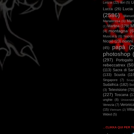
L
Letizia
(22)
libri
(5)
Lucia
Lucca
(26)
(2586)
Manuel
Mar
Mariateresa
(6)
M
Martina
(179)
(1)
montagna
(6
(4)
Musical.ly
(6)
Napoli
nonni
Nicolò
(23)
papà
(
(45)
photoshop
(297)
Portogallo
rebeccatrex
(50
(113)
Sacra di Sa
(133)
Scuola
(11
Singapore
(7)
Snap
Sudafrica
(182)
Sv
Televisione
(70
(3)
(227)
Toscana
(1
unghie
(8)
Universit
Veronic
Venezia
(7)
Vill
(15)
Vietnam
(2)
Wided
(5)
...CLIKKA QUI PER 