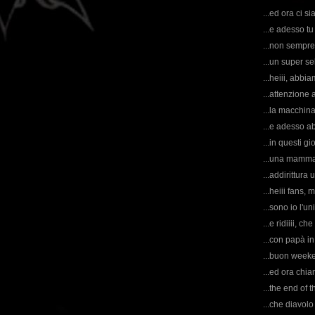
...ed ora ci si
...e adesso tu
...non sempre
...un super self
...heiii, abbia
...attenzione a
...la macchin
...e adesso ab
...in questi g
...una mamma a
...addirittura 
...heiii fans,
...sono io l'un
...e ridiiii, ch
...con papà in 
...buon weeke
...ed ora chi
...the end of 
...che diavol