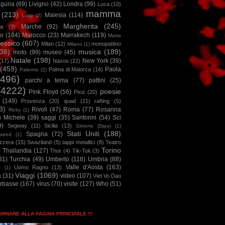
iguria
(69)
Livigno
(42)
Londra
(99)
Luca
(10)
mamma
(213)
Malesia
(114)
Luigi
(2)
Margherita
(245)
Marche
(92)
a
(3)
io
(184)
Marocco
(23)
Marrakech
(119)
Marta
essico
(607)
Milan
(12)
monopattino
Milano
(1)
38)
musica
(189)
moto
(99)
museo
(45)
Natale
(198)
New York
(39)
(17)
Naxos
(22)
(459)
Paola
Palma di Maiorca
(14)
Palermo
(2)
2496)
parchi a tema
(77)
pattini
(25)
(4222)
poesie
Pink Floyd
(56)
Pixiz
(20)
(149)
Provenza
(20)
quad
(21)
rafting
(5)
3)
Rivoli
(47)
Roma
(77)
Rosanna
Ricky
(1)
n Michele
(39)
saggi
(35)
Santorini
(54)
Sci
9)
Segway
(11)
Sicilia
(13)
Simone (Dipa)
(1)
Stati Uniti
(188)
Spagna
(72)
seed
(1)
izzera
(15)
Swaziland
(5)
tappi metallici
(8)
Teatro
Torino
)
Thailandia
(127)
Thor
(4)
Tik-Tok
(3)
31)
Turchia
(49)
Umberto
(118)
Umbria
(88)
Valle d'Aosta
(163)
Uomo Ragno
(13)
à
(1)
Viaggi
(1069)
a
(31)
video
(107)
Viet Vo Dao
arbasse
(167)
virus
(70)
visite
(127)
Who
(51)
TORNARE ALLA PAGINA PRINCIPALE !!!