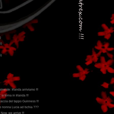
)
5)
6)
nalmente: Irlanda arriviamo !!!
: si torna in Irlanda !!!
caccia del tappo Guinness !!!
 e nonna Lucia ad Ischia ???
!! Now, we arrive !!!