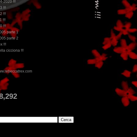
14-2020 !!!
3 !!!
2 !!!
 !!!
0 !!!
2005 parte 1
2005 parte 2
x !!!
lla cicciona !!!
E
8,292