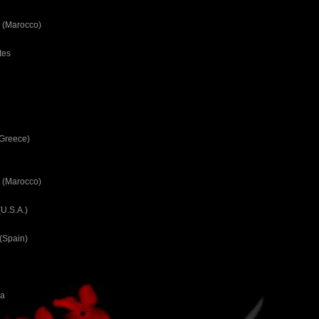
 (Marocco)
tes
(Greece)
 (Marocco)
U.S.A.)
(Spain)
ca