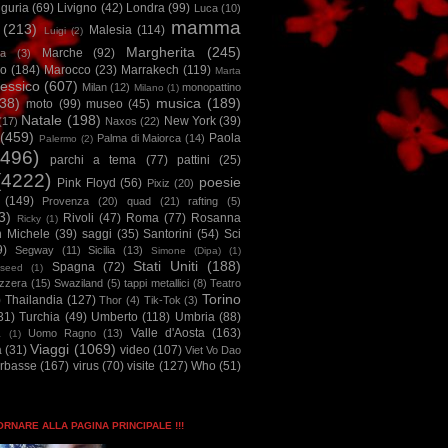
iguria
(69)
Livigno
(42)
Londra
(99)
Luca
(10)
mamma
(213)
Malesia
(114)
Luigi
(2)
Margherita
(245)
Marche
(92)
a
(3)
io
(184)
Marocco
(23)
Marrakech
(119)
Marta
essico
(607)
Milan
(12)
monopattino
Milano
(1)
38)
musica
(189)
moto
(99)
museo
(45)
Natale
(198)
New York
(39)
(17)
Naxos
(22)
(459)
Paola
Palma di Maiorca
(14)
Palermo
(2)
2496)
parchi a tema
(77)
pattini
(25)
(4222)
poesie
Pink Floyd
(56)
Pixiz
(20)
(149)
Provenza
(20)
quad
(21)
rafting
(5)
3)
Rivoli
(47)
Roma
(77)
Rosanna
Ricky
(1)
n Michele
(39)
saggi
(35)
Santorini
(54)
Sci
9)
Segway
(11)
Sicilia
(13)
Simone (Dipa)
(1)
Stati Uniti
(188)
Spagna
(72)
seed
(1)
izzera
(15)
Swaziland
(5)
tappi metallici
(8)
Teatro
Torino
)
Thailandia
(127)
Thor
(4)
Tik-Tok
(3)
31)
Turchia
(49)
Umberto
(118)
Umbria
(88)
Valle d'Aosta
(163)
Uomo Ragno
(13)
à
(1)
Viaggi
(1069)
a
(31)
video
(107)
Viet Vo Dao
arbasse
(167)
virus
(70)
visite
(127)
Who
(51)
TORNARE ALLA PAGINA PRINCIPALE !!!