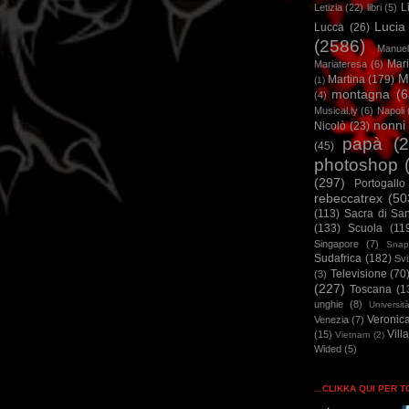
L
Letizia
(22)
libri
(5)
Lucia
Lucca
(26)
(2586)
Manuel
Mar
Mariateresa
(6)
M
Martina
(179)
(1)
montagna
(6
(4)
Musical.ly
(6)
Napoli
nonni
Nicolò
(23)
papà
(
(45)
photoshop
(297)
Portogallo
rebeccatrex
(50
(113)
Sacra di Sa
(133)
Scuola
(11
Singapore
(7)
Snap
Sudafrica
(182)
Sv
Televisione
(70
(3)
(227)
Toscana
(1
unghie
(8)
Universit
Veronic
Venezia
(7)
Vill
(15)
Vietnam
(2)
Wided
(5)
...CLIKKA QUI PER 