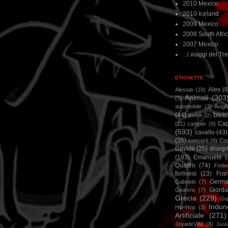
2010 Mexico
2010 Iceland
2009 Mexico
2008 South Afri
2007 Mexico
...i viaggi del Tre
ETICHETTE
Alex
(
Alessia
(19)
Animali
(303
(3)
automobile
(7)
Avigl
bicic
(44)
Belize
(2)
Ca
(21)
camper
(9)
(593)
cavallo
(43)
(35)
concerti
(9)
Cor
Davide
(25)
disegn
(183)
Emanuele
(
Quattro
(74)
Feder
forlivesi
(23)
Fra
Germa
Gabriele
(7)
Giorda
Ginevra
(7)
Grecia
(229)
Gu
Indon
Hip-Hop
(3)
Artificiale
(271)
JoyadeVilla
(8)
Junk