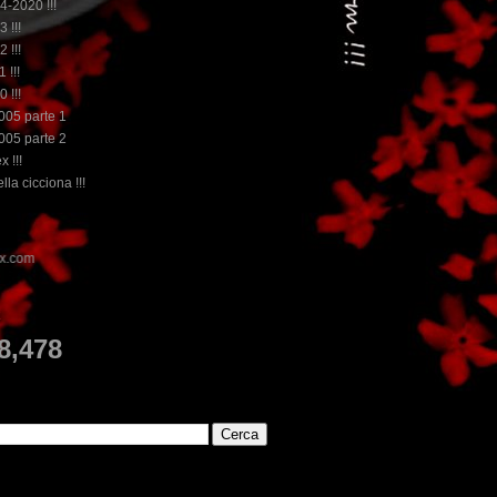
14-2020 !!!
3 !!!
2 !!!
 !!!
0 !!!
2005 parte 1
2005 parte 2
x !!!
lla cicciona !!!
...dai non perdere tempo, clikka "qui", 
E
8,478