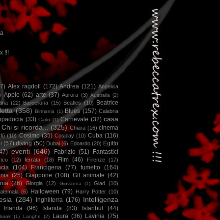
ca
x !!!
67)
Alex ragdoll
(172)
Andrea
(121)
Angelica
)
Apple
(62)
arte
(37)
Aurora
(3)
Australia
(2)
Beatrice
iana
(22)
Barcellona
(15)
Beatles
(10)
letta
(358)
Blues
(157)
Calabria
Birmania
(1)
casa
ppadocia
(33)
Carnevale
(32)
Carlo
(1)
Chi si ricorda...
(325)
cinema
Chiara
(16)
Cosimo
(35)
Cuba
(116)
fù
(10)
Cosplay
(10)
i
(57)
diving
(50)
Egitto
Dubai
(6)
Edoardo
(20)
eventi
(646)
47)
Fabrizio
(51)
Fantastici
Film
(46)
ico
(12)
ferrata
(18)
Firenze
(17)
ncia
(104)
Francigena
(77)
fumetto
(164)
nia
(25)
Giappone
(108)
Gif animate
(42)
nia
(26)
Giorgia
(12)
Glad
(10)
Giovanna
(1)
Halloween
(79)
atemala
(6)
Harry Potter
(10)
esia
(284)
Intelligenza
Inghilterra
(176)
Irlanda
(96)
Islanda
(83)
Istanbul
(44)
Laura
(36)
Lavinia
(75)
book
(1)
Langhe
(2)