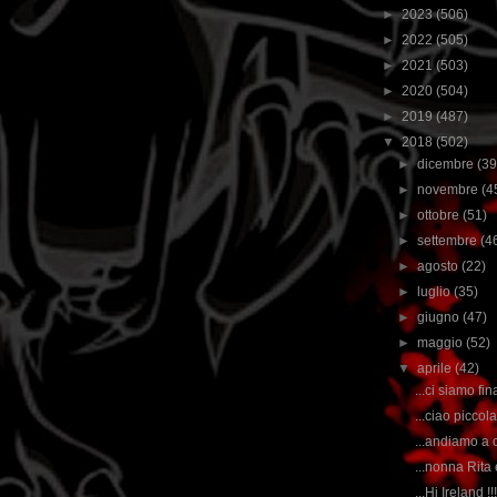
►
2023
(506)
►
2022
(505)
►
2021
(503)
►
2020
(504)
►
2019
(487)
▼
2018
(502)
►
dicembre
(39
►
novembre
(4
►
ottobre
(51)
►
settembre
(4
►
agosto
(22)
►
luglio
(35)
►
giugno
(47)
►
maggio
(52)
▼
aprile
(42)
...ci siamo fi
...ciao piccola
...andiamo a 
...nonna Rita
...Hi Ireland !