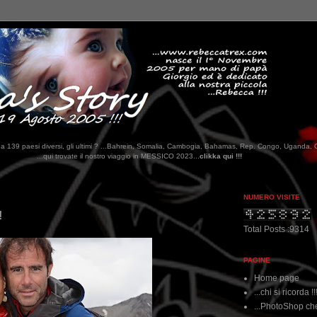
tati da 139 paesi diversi, gli ultimi ? ...Bahrein, Somalia, Cambogia, Bahamas, Rep. Congo, Uganda, 
stro viaggio in MESSICO 2023...
clikka qui !!!
NUMERO VISITE
!
Total Posts :9314
PAGINE
Home page
...chi si ricorda !!
...PhotoShop che