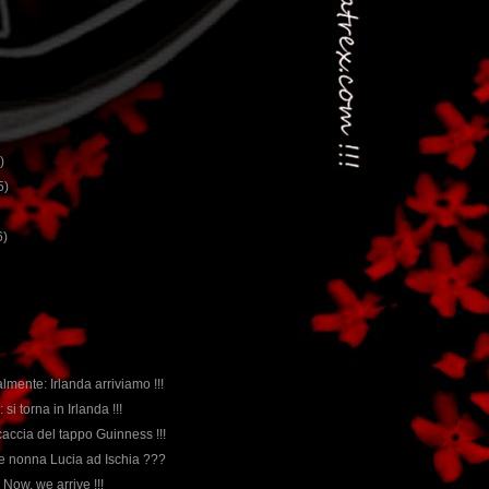
)
5)
6)
nalmente: Irlanda arriviamo !!!
: si torna in Irlanda !!!
caccia del tappo Guinness !!!
 e nonna Lucia ad Ischia ???
!! Now, we arrive !!!