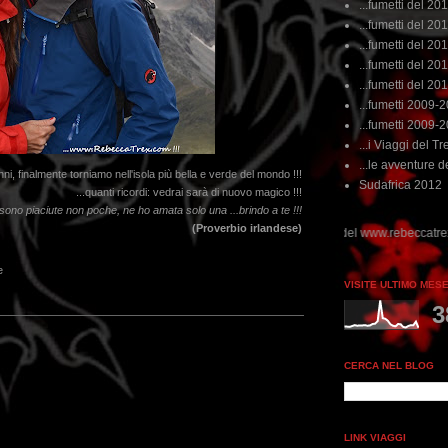
...fumetti del 20
...fumetti del 201
...fumetti del 201
...fumetti del 2011
...fumetti del 201
...fumetti 2009-
...fumetti 2009-
...i Viaggi del Tre
...le avventure de
ni, finalmente torniamo nell'isola più bella e verde del mondo !!!
Sudafrica 2012
...quanti ricordi: vedrai sarà di nuovo magico !!!
sono piaciute non poche, n
e ho amata solo una ...brindo a te !!!
(Proverbio irlandese)
e
VISITE ULTIMO MES
3
CERCA NEL BLOG
LINK VIAGGI