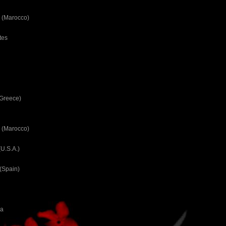
 (Marocco)
tes
(Greece)
 (Marocco)
U.S.A.)
(Spain)
ca