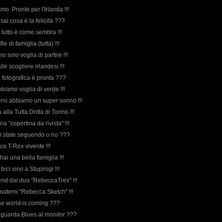
amo. Pronte per l'Irlanda !!!
 sai cosa è la felicità ???
 tutto è come sembra !!!
ie di famiglia (tutta) !!!
mo solo voglia di partire !!!
lle scogliere irlandesi !!!
a fotografica è pronta ???
biamo voglia di verde !!!
iorni abbiamo un super sonno !!!
lla Tutta Dritta di Torino !!!
una "copertina da rivista" !!!
 mi state seguendo o no ???
ica T-Rex vivente !!!
e hai una bella famiglia !!!
bici sino a Stupinigi !!!
nd dal duo "RebeccaTrex" !!!
amatemi "Rebecca Sketch" !!!
the world is coming ???
o guarda Blues al monitor ???