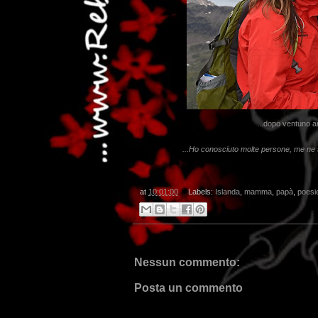
...dopo ventuno an
...Ho conosciuto molte persone, me ne 
at
10:01:00
Labels:
Islanda
,
mamma
,
papà
,
poesi
Nessun commento:
Posta un commento