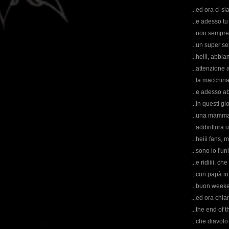
...ed ora ci si
...e adesso tu
...non sempre
...un super self
...heiii, abbia
...attenzione a
...la macchin
...e adesso ab
...in questi g
...una mamma a
...addirittura 
...heiii fans,
...sono io l'un
...e ridiiii, ch
...con papà in 
...buon weeke
...ed ora chi
...the end of 
...che diavol