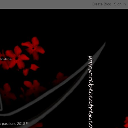
Giordania...
!
 passione 2018 !!!