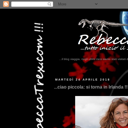
...il blog viaggia, negli ultimi mesi siamo stati visi
...qui trovate il no
MARTEDÌ 24 APRILE 2018
...ciao piccola: si torna in Irlanda !!