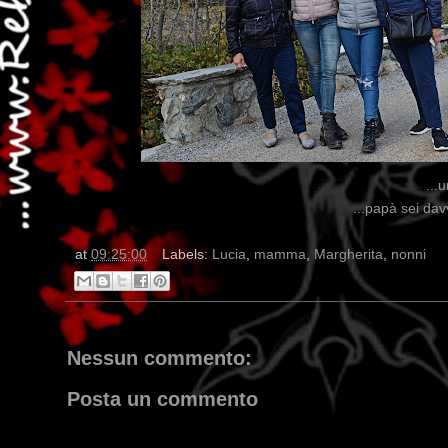
...
...papà sei dav
at
09:25:00
Labels:
Lucia
,
mamma
,
Margherita
,
nonni
Nessun commento:
Posta un commento