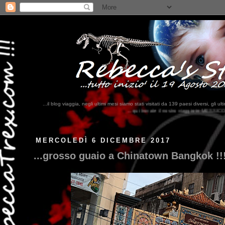
...il blog viaggia, negli ultimi mesi siamo stati visitati da 139 paesi diversi, 
...qui trovate il nostro viaggio in MESSICO 2023...
clikka qui !!!
MERCOLEDÌ 6 DICEMBRE 2017
...grosso guaio a Chinatown Bangkok !!