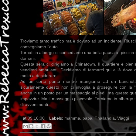
Troviamo tanto traffico ma è dovuto ad un incidente. Riusci
consegniamo l’auto.
Tornati in albergo ci concediamo una bella pausa in piscina e
domani.
Questa sera ci dirigiamo a Chinatown. Il quartiere è pienis
venditori ambulanti. Decidiamo di fermarci qui e là dove ci
molto a desiderare...
Ad un certo punto mentre mangiamo ad un banchett
sicuramente questo non ci invoglia a proseguire con la 
anche in un posto per un massaggio ai piedi, ma questo quarti
impazzire. Ma il massaggio piacevole. Torniamo in albergo s
di avvenimenti.
at
09:16:00
Labels:
mamma
,
papà
,
Thailandia
,
Viaggi