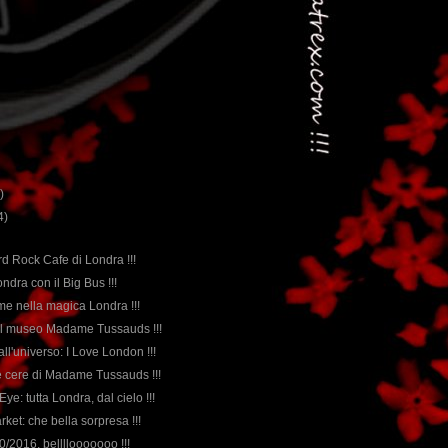
)
4)
ard Rock Cafe di Londra !!!
ondra con il Big Bus !!!
eme nella magica Londra !!!
 al museo Madame Tussauds !!!
ll'universo: I Love London !!!
e cere di Madame Tussauds !!!
Eye: tutta Londra, dal cielo !!!
ket: che bella sorpresa !!!
0/2016, bellllooooooo !!!