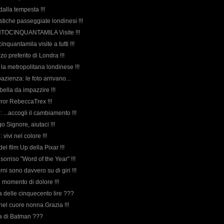
 dalla tempesta !!!
astiche passeggiate londinesi !!!
ENTOCINQUANTAMILA Visite !!!
inquantamila visite a tutti !!!
zzo preferito di Londra !!!
r la metropolitana londinese !!!
pazienza: le foto arrivano...
 bella da impazzire !!!
rror RebeccaTrex !!!
e: ...accogli il cambiamento !!!
go Signore, aiutaci !!!
: vivi nel colore !!!
 del film Up della Pixar !!!
 sorriso "Word of the Year" !!!
orni sono davvero su di giri !!!
n momento di dolore !!!
rda delle cinquecento lire ???
 nel cuore nonna Grazia !!!
rda di Batman ???