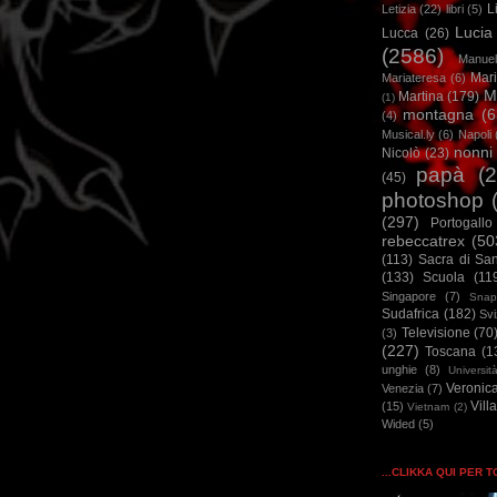
L
Letizia
(22)
libri
(5)
Lucia
Lucca
(26)
(2586)
Manuel
Mar
Mariateresa
(6)
M
Martina
(179)
(1)
montagna
(6
(4)
Musical.ly
(6)
Napoli
nonni
Nicolò
(23)
papà
(
(45)
photoshop
(297)
Portogallo
rebeccatrex
(50
(113)
Sacra di Sa
(133)
Scuola
(11
Singapore
(7)
Snap
Sudafrica
(182)
Sv
Televisione
(70
(3)
(227)
Toscana
(1
unghie
(8)
Universit
Veronic
Venezia
(7)
Vill
(15)
Vietnam
(2)
Wided
(5)
...CLIKKA QUI PER 