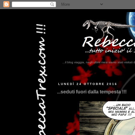
...il blog viaggia, negli ultimi mesi siamo stati visi
...qui trov
LUNEDÌ 24 OTTOBRE 2016
...seduti fuori dalla tempesta !!!