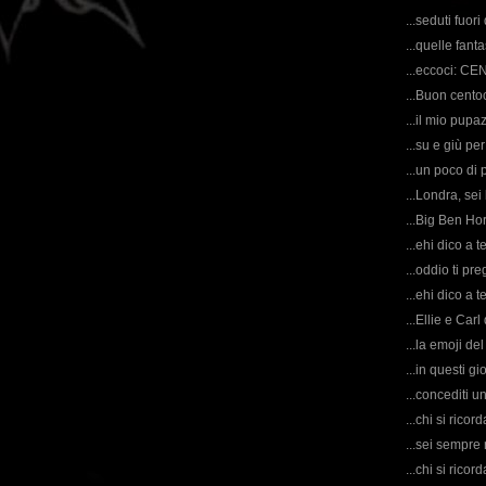
...seduti fuori
...quelle fant
...eccoci: C
...Buon centoc
...il mio pupa
...su e giù pe
...un poco di 
...Londra, sei
...Big Ben Ho
...ehi dico a t
...oddio ti pre
...ehi dico a te
...Ellie e Carl
...la emoji del
...in questi gi
...concediti u
...chi si rico
...sei sempre
...chi si rico