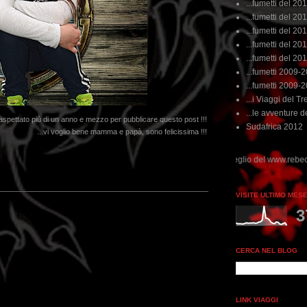
...fumetti del 20
...fumetti del 201
...fumetti del 201
...fumetti del 2011
...fumetti del 201
...fumetti 2009-
...fumetti 2009-
...i Viaggi del Tre
...le avventure de
aspettato più di un anno e mezzo per pubblicare questo post !!!
Sudafrica 2012
...vi voglio bene mamma e papà, sono felicissima !!!
dai non perdere tempo, clikka "qui", c'è il meglio del www.rebeccatrex.com
VISITE ULTIMO MES
3
CERCA NEL BLOG
LINK VIAGGI