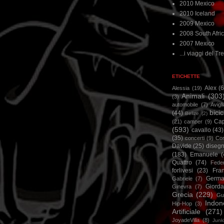
2010 Mexico
2010 Iceland
2009 Mexico
2008 South Afri
2007 Mexico
...i viaggi del Tre
ETICHETTE
Alex
(
Alessia
(19)
Animali
(303
(3)
automobile
(7)
Avigl
bicic
(44)
Belize
(2)
Ca
(21)
camper
(9)
(593)
cavallo
(43)
(35)
concerti
(9)
Cor
Davide
(25)
disegn
(183)
Emanuele
(
Quattro
(74)
Feder
forlivesi
(23)
Fra
Germa
Gabriele
(7)
Giorda
Ginevra
(7)
Grecia
(229)
Gu
Indon
Hip-Hop
(3)
Artificiale
(271)
JoyadeVilla
(8)
Junk