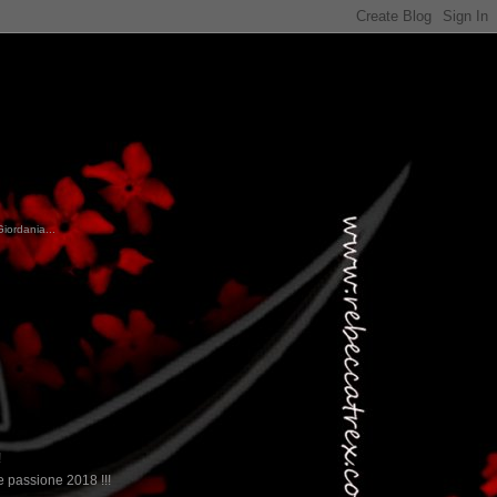
Giordania...
!
 passione 2018 !!!