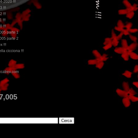
14-2020 !!!
3 !!!
2 !!!
 !!!
0 !!!
2005 parte 1
2005 parte 2
x !!!
lla cicciona !!!
E
7,005