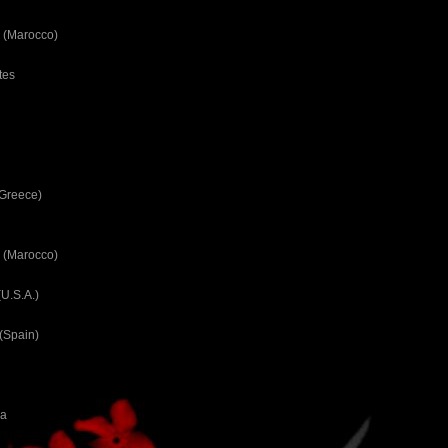
 (Marocco)
tes
(Greece)
 (Marocco)
U.S.A.)
(Spain)
ca