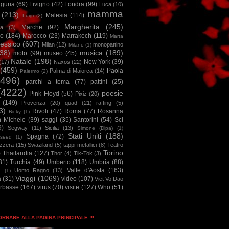
iguria
(69)
Livigno
(42)
Londra
(99)
Luca
(10)
mamma
(213)
Malesia
(114)
Luigi
(2)
Margherita
(245)
Marche
(92)
a
(3)
io
(184)
Marocco
(23)
Marrakech
(119)
Marta
essico
(607)
Milan
(12)
monopattino
Milano
(1)
38)
musica
(189)
moto
(99)
museo
(45)
Natale
(198)
New York
(39)
(17)
Naxos
(22)
(459)
Paola
Palma di Maiorca
(14)
Palermo
(2)
2496)
parchi a tema
(77)
pattini
(25)
(4222)
poesie
Pink Floyd
(56)
Pixiz
(20)
(149)
Provenza
(20)
quad
(21)
rafting
(5)
3)
Rivoli
(47)
Roma
(77)
Rosanna
Ricky
(1)
n Michele
(39)
saggi
(35)
Santorini
(54)
Sci
9)
Segway
(11)
Sicilia
(13)
Simone (Dipa)
(1)
Stati Uniti
(188)
Spagna
(72)
seed
(1)
izzera
(15)
Swaziland
(5)
tappi metallici
(8)
Teatro
Torino
)
Thailandia
(127)
Thor
(4)
Tik-Tok
(3)
31)
Turchia
(49)
Umberto
(118)
Umbria
(88)
Valle d'Aosta
(163)
Uomo Ragno
(13)
à
(1)
Viaggi
(1069)
a
(31)
video
(107)
Viet Vo Dao
arbasse
(167)
virus
(70)
visite
(127)
Who
(51)
TORNARE ALLA PAGINA PRINCIPALE !!!