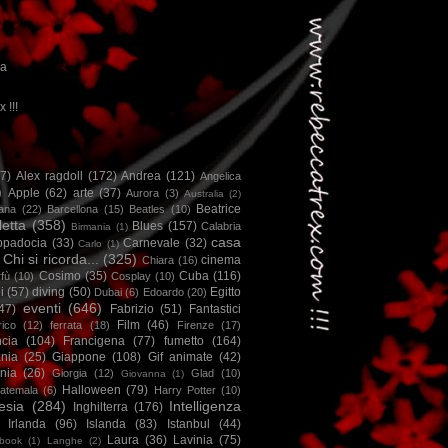
ca
x !!!
67)
Alex ragdoll
(172)
Andrea
(121)
Angelica
)
Apple
(62)
arte
(37)
Aurora
(3)
Australia
(2)
Beatrice
iana
(22)
Barcellona
(15)
Beatles
(10)
letta
(358)
Blues
(157)
Calabria
Birmania
(1)
casa
ppadocia
(33)
Carnevale
(32)
Carlo
(1)
Chi si ricorda...
(325)
cinema
Chiara
(16)
Cosimo
(35)
Cuba
(116)
fù
(10)
Cosplay
(10)
i
(57)
diving
(50)
Egitto
Dubai
(6)
Edoardo
(20)
eventi
(646)
47)
Fabrizio
(51)
Fantastici
Film
(46)
ico
(12)
ferrata
(18)
Firenze
(17)
ncia
(104)
Francigena
(77)
fumetto
(164)
nia
(25)
Giappone
(108)
Gif animate
(42)
nia
(26)
Giorgia
(12)
Glad
(10)
Giovanna
(1)
Halloween
(79)
atemala
(6)
Harry Potter
(10)
esia
(284)
Intelligenza
Inghilterra
(176)
Irlanda
(96)
Islanda
(83)
Istanbul
(44)
Laura
(36)
Lavinia
(75)
book
(1)
Langhe
(2)