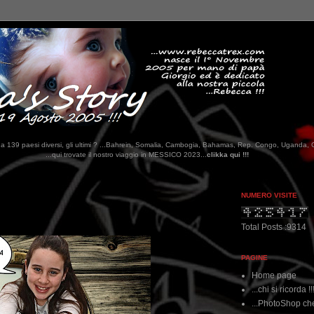
tati da 139 paesi diversi, gli ultimi ? ...Bahrein, Somalia, Cambogia, Bahamas, Rep. Congo, Uganda, 
ate il nostro viaggio in MESSICO 2023...
clikka qui !!!
NUMERO VISITE
Total Posts :9314
PAGINE
Home page
...chi si ricorda !!
...PhotoShop che