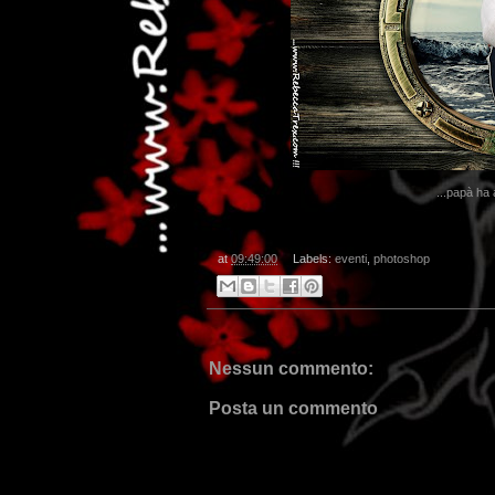
...papà ha 
...
at
09:49:00
Labels:
eventi
,
photoshop
Nessun commento:
Posta un commento