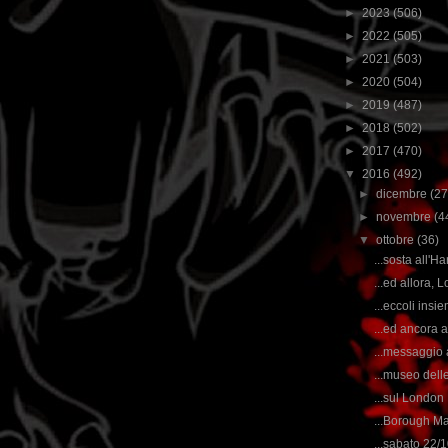
►
2023
(506)
►
2022
(505)
►
2021
(503)
►
2020
(504)
►
2019
(487)
►
2018
(502)
►
2017
(470)
▼
2016
(492)
►
dicembre
(27
►
novembre
(4
▼
ottobre
(36)
...sosta all'H
...ed allora, L
...eccoli insi
...ed ancora
...messaggio a
...museo dell
...sul London 
...Borough Mar
...sabato 22/1