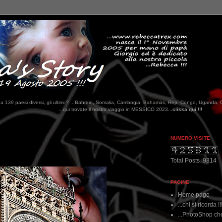
tati da 139 paesi diversi, gli ultimi ? ...Bahrein, Somalia, Cambogia, Bahamas, Rep. Congo, Uganda, 
i trovate il nostro viaggio in MESSICO 2023...
clikka qui !!!
NUMERO VISITE
Total Posts :9314
PAGINE
Home page
...chi si ricorda !!
...PhotoShop che