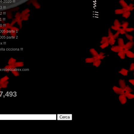
14-2020 !!!
3 !!!
2 !!!
 !!!
0 !!!
2005 parte 1
2005 parte 2
x !!!
lla cicciona !!!
E
7,493