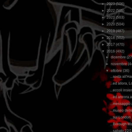
►
2023
(506)
►
2022
(505)
►
2021
(503)
►
2020
(504)
►
2019
(487)
►
2018
(502)
►
2017
(470)
▼
2016
(492)
►
dicembre
(27
►
novembre
(4
▼
ottobre
(36)
...sosta all'H
...ed allora, L
...eccoli insi
...ed ancora
...messaggio a
...museo dell
...sul London 
...Borough Mar
...sabato 22/1