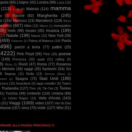
iguria
(69)
Livigno
(42)
Londra
(99)
Luca
(10)
mamma
(213)
Malesia
(114)
Luigi
(2)
Margherita
(245)
Marche
(92)
a
(3)
io
(184)
Marocco
(23)
Marrakech
(119)
Marta
essico
(607)
Milan
(12)
monopattino
Milano
(1)
38)
musica
(189)
moto
(99)
museo
(45)
Natale
(198)
New York
(39)
(17)
Naxos
(22)
(459)
Paola
Palma di Maiorca
(14)
Palermo
(2)
2496)
parchi a tema
(77)
pattini
(25)
(4222)
poesie
Pink Floyd
(56)
Pixiz
(20)
(149)
Provenza
(20)
quad
(21)
rafting
(5)
3)
Rivoli
(47)
Roma
(77)
Rosanna
Ricky
(1)
n Michele
(39)
saggi
(35)
Santorini
(54)
Sci
9)
Segway
(11)
Sicilia
(13)
Simone (Dipa)
(1)
Stati Uniti
(188)
Spagna
(72)
seed
(1)
izzera
(15)
Swaziland
(5)
tappi metallici
(8)
Teatro
Torino
)
Thailandia
(127)
Thor
(4)
Tik-Tok
(3)
31)
Turchia
(49)
Umberto
(118)
Umbria
(88)
Valle d'Aosta
(163)
Uomo Ragno
(13)
à
(1)
Viaggi
(1069)
a
(31)
video
(107)
Viet Vo Dao
arbasse
(167)
virus
(70)
visite
(127)
Who
(51)
TORNARE ALLA PAGINA PRINCIPALE !!!