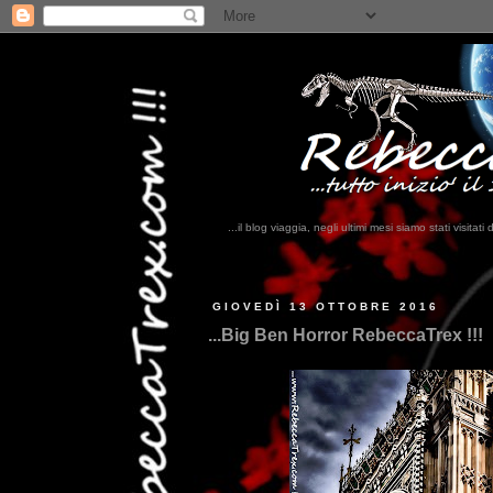
...il blog viaggia, negli ultimi mesi siamo stati visi
...qu
GIOVEDÌ 13 OTTOBRE 2016
...Big Ben Horror RebeccaTrex !!!