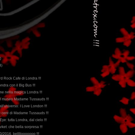
)
4)
ard Rock Cafe di Londra !!!
ondra con il Big Bus !!!
eme nella magica Londra !!!
 al museo Madame Tussauds !!!
ll'universo: I Love London !!!
e cere di Madame Tussauds !!!
Eye: tutta Londra, dal cielo !!!
ket: che bella sorpresa !!!
0/2016, bellllooooooo !!!