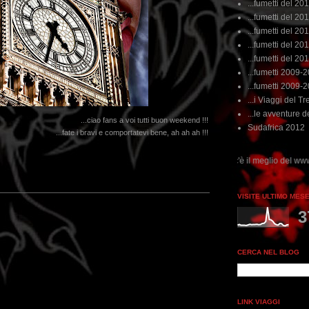
...fumetti del 20
...fumetti del 201
...fumetti del 201
...fumetti del 2011
...fumetti del 201
...fumetti 2009-
...fumetti 2009-
...i Viaggi del Tre
...le avventure de
...ciao fans a voi tutti buon weekend !!!
Sudafrica 2012
...fate i bravi e comportatevi bene, ah ah ah !!!
..dai non perdere tempo, clikka "qui", c'è il meglio del www.rebeccatrex.com
VISITE ULTIMO MES
3
CERCA NEL BLOG
LINK VIAGGI