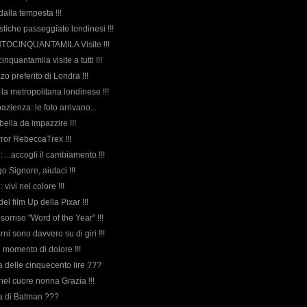
 dalla tempesta !!!
astiche passeggiate londinesi !!!
ENTOCINQUANTAMILA Visite !!!
inquantamila visite a tutti !!!
zzo preferito di Londra !!!
r la metropolitana londinese !!!
pazienza: le foto arrivano...
 bella da impazzire !!!
rror RebeccaTrex !!!
e: ...accogli il cambiamento !!!
go Signore, aiutaci !!!
: vivi nel colore !!!
 del film Up della Pixar !!!
 sorriso "Word of the Year" !!!
orni sono davvero su di giri !!!
n momento di dolore !!!
rda delle cinquecento lire ???
 nel cuore nonna Grazia !!!
rda di Batman ???