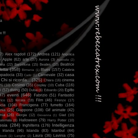
ca
x !!!
67)
Alex ragdoll
(172)
Andrea
(121)
Angelica
)
Apple
(62)
arte
(37)
Aurora
(3)
Australia
(2)
Beatrice
iana
(22)
Barcellona
(15)
Beatles
(10)
letta
(358)
Blues
(157)
Calabria
Birmania
(1)
casa
ppadocia
(33)
Carnevale
(32)
Carlo
(1)
Chi si ricorda...
(325)
cinema
Chiara
(16)
Cosimo
(35)
Cuba
(116)
fù
(10)
Cosplay
(10)
i
(57)
diving
(50)
Egitto
Dubai
(6)
Edoardo
(20)
eventi
(646)
47)
Fabrizio
(51)
Fantastici
Film
(46)
ico
(12)
ferrata
(18)
Firenze
(17)
ncia
(104)
Francigena
(77)
fumetto
(164)
nia
(25)
Giappone
(108)
Gif animate
(42)
nia
(26)
Giorgia
(12)
Glad
(10)
Giovanna
(1)
Halloween
(79)
atemala
(6)
Harry Potter
(10)
esia
(284)
Intelligenza
Inghilterra
(176)
Irlanda
(96)
Islanda
(83)
Istanbul
(44)
Laura
(36)
Lavinia
(75)
book
(1)
Langhe
(2)