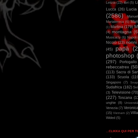
L
Letizia
(22)
libri
(5)
Lucia
Lucca
(26)
(2586)
Manuel
Mar
Mariateresa
(6)
M
Martina
(179)
(1)
montagna
(6
(4)
Musical.ly
(6)
Napoli
nonni
Nicolò
(23)
papà
(
(45)
photoshop
(297)
Portogallo
rebeccatrex
(50
(113)
Sacra di Sa
(133)
Scuola
(11
Singapore
(7)
Snap
Sudafrica
(182)
Sv
Televisione
(70
(3)
(227)
Toscana
(1
unghie
(8)
Universit
Veronic
Venezia
(7)
Vill
(15)
Vietnam
(2)
Wided
(5)
...CLIKKA QUI PER 