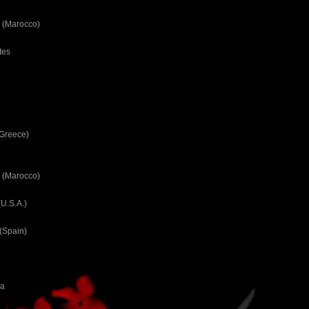
 (Marocco)
tes
(Greece)
 (Marocco)
U.S.A.)
(Spain)
ca