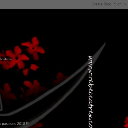
Giordania...
!
 passione 2018 !!!