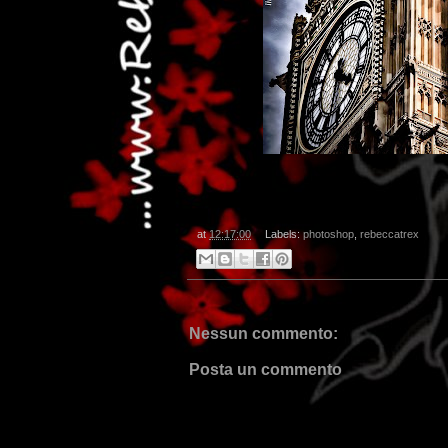
.
at
12:17:00
Labels:
photoshop
,
rebeccatrex
Nessun commento:
Posta un commento