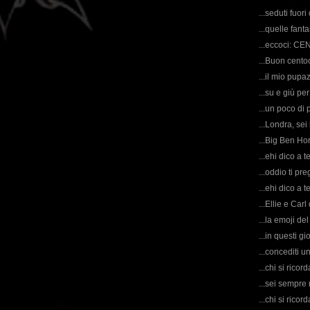
...seduti fuori
...quelle fant
...eccoci: C
...Buon centoc
...il mio pupa
...su e giù pe
...un poco di 
...Londra, sei
...Big Ben Ho
...ehi dico a t
...oddio ti pre
...ehi dico a te
...Ellie e Carl
...la emoji del
...in questi gi
...concediti u
...chi si rico
...sei sempre
...chi si rico