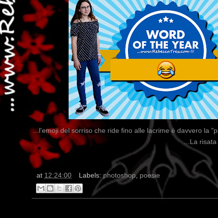
...l'emoji del sorriso che ride fino alle lacrime è davvero la "
...La risat
at
12:24:00
Labels:
photoshop
,
poesie