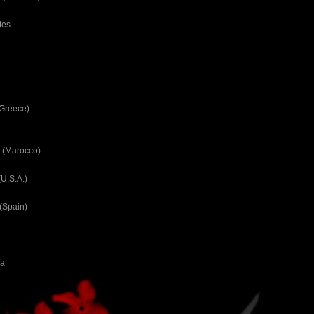
tes
(Greece)
 (Marocco)
U.S.A.)
(Spain)
ca