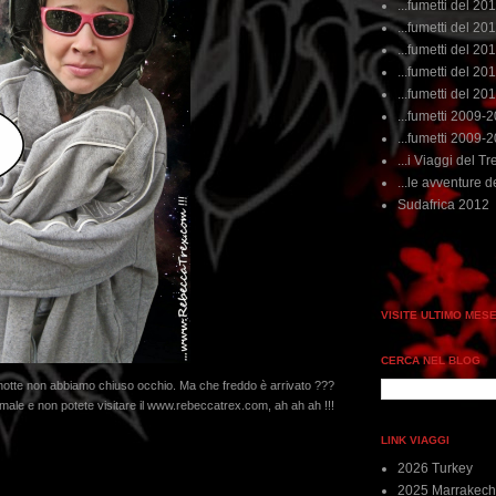
...fumetti del 20
...fumetti del 201
...fumetti del 201
...fumetti del 2011
...fumetti del 201
...fumetti 2009-
...fumetti 2009-
...i Viaggi del Tre
...le avventure de
Sudafrica 2012
VISITE ULTIMO MES
CERCA NEL BLOG
anotte non abbiamo chiuso occhio. Ma che freddo è arrivato ???
e male e non potete visitare il www.rebeccatrex.com, ah ah ah !!!
LINK VIAGGI
2026 Turkey
2025 Marrakech