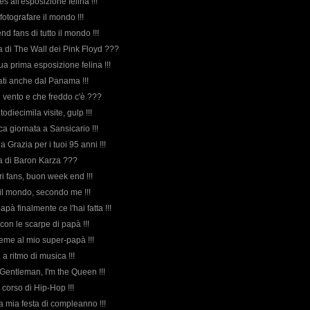
ues all'esposizione felina !!!
 fotografare il mondo !!!
d fans di tutto il mondo !!!
rda di The Wall dei Pink Floyd ???
sua prima esposizione felina !!!
itati anche dal Panama !!!
e vento e che freddo c'è ???
odiecimila visite, gulp !!!
ica giornata a Sansicario !!!
a Grazia per i tuoi 95 anni !!!
rda di Baron Karza ???
cari fans, buon week end !!!
 il mondo, secondo me !!!
papà finalmente ce l'hai fatta !!!
 con le scarpe di papà !!!
ieme al mio super-papà !!!
 a ritmo di musica !!!
 Gentleman, I'm the Queen !!!
il corso di Hip-Hop !!!
la mia festa di compleanno !!!