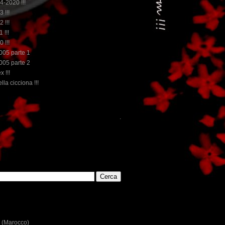
14-2020 !!!
3 !!!
2 !!!
 !!!
0 !!!
2005 parte 1
2005 parte 2
x !!!
lla cicciona !!!
...dai non perdere tempo, clikka "qui", c'è il meglio del www.rebec
E
 (Marocco)