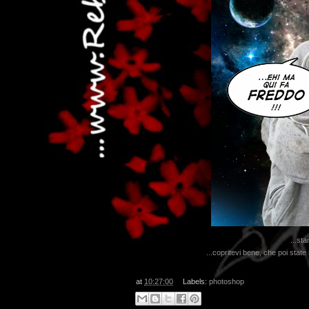
...st
...copritevi bene, che poi stat
at
10:27:00
Labels:
photoshop