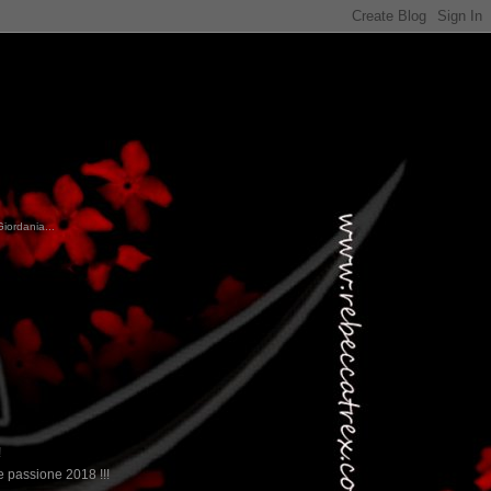
Giordania...
!
 passione 2018 !!!