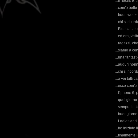
...il nostro Bl
...com'è bello
...buon weeken
...chi si rico
...Blues alla 
...ed ora, vis
...ragazzi, ch
...siamo a cent
...una fantast
...auguri nonn
...chi si rico
...a voi tutti 
...ecco com'è
...l'iphone 6, 
...quel giorno
...sempre ins
...buongiorno,
...Ladies and
...ho iniziato 
...finalmente 