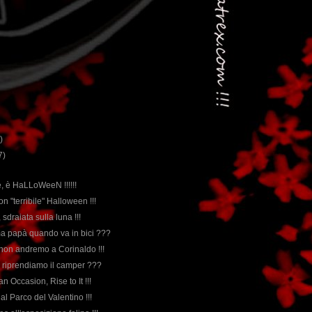
)
7)
e, è HaLLoWeeN !!!!!!
on "terribile" Halloween !!!
 sdraiata sulla luna !!!
erma papà quando va in bici ???
 non andremo a Corinaldo !!!
o riprendiamo il camper ???
 an Occasion, Rise to It !!!
 al Parco del Valentino !!!