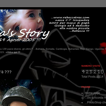
tati da 139 paesi diversi, gli ultimi ? ...Bahrein, Somalia, Cambogia, Bahamas, Rep. Congo, Uganda, 
NUMERO VISITE
c'è ???
Total Posts :9314
PAGINE
Home page
...chi si ricorda !!
...PhotoShop che