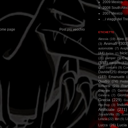
2009 Mexico
2008 South Afri
2007 Mexico
...i viaggi del Tre
ome page
Post più vecchio
ETICHETTE
Alex
(
Alessia
(19)
Animali
(303
(3)
automobile
(7)
Avigl
bicic
(44)
Belize
(2)
Ca
(21)
camper
(9)
(593)
cavallo
(43)
(35)
concerti
(9)
Cor
Davide
(25)
disegn
(183)
Emanuele
(
Quattro
(74)
Feder
forlivesi
(23)
Fra
Germa
Gabriele
(7)
Giorda
Ginevra
(7)
Grecia
(229)
Gu
Indon
Hip-Hop
(3)
Artificiale
(271)
JoyadeVilla
(8)
Junk
L
Letizia
(22)
libri
(5)
Lucia
Lucca
(26)