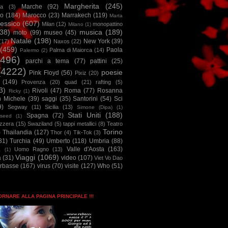
Margherita
(245)
Marche
(92)
a
(3)
io
(184)
Marocco
(23)
Marrakech
(119)
Marta
essico
(607)
Milan
(12)
monopattino
Milano
(1)
38)
musica
(189)
moto
(99)
museo
(45)
Natale
(198)
New York
(39)
(17)
Naxos
(22)
(459)
Paola
Palma di Maiorca
(14)
Palermo
(2)
2496)
parchi a tema
(77)
pattini
(25)
(4222)
poesie
Pink Floyd
(56)
Pixiz
(20)
(149)
Provenza
(20)
quad
(21)
rafting
(5)
3)
Rivoli
(47)
Roma
(77)
Rosanna
Ricky
(1)
n Michele
(39)
saggi
(35)
Santorini
(54)
Sci
9)
Segway
(11)
Sicilia
(13)
Simone (Dipa)
(1)
Stati Uniti
(188)
Spagna
(72)
seed
(1)
izzera
(15)
Swaziland
(5)
tappi metallici
(8)
Teatro
Torino
)
Thailandia
(127)
Thor
(4)
Tik-Tok
(3)
31)
Turchia
(49)
Umberto
(118)
Umbria
(88)
Valle d'Aosta
(163)
Uomo Ragno
(13)
à
(1)
Viaggi
(1069)
a
(31)
video
(107)
Viet Vo Dao
arbasse
(167)
virus
(70)
visite
(127)
Who
(51)
TORNARE ALLA PAGINA PRINCIPALE !!!