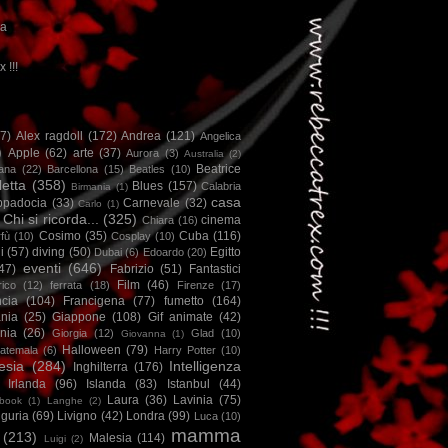
ca
x !!!
67)
Alex ragdoll
(172)
Andrea
(121)
Angelica
)
Apple
(62)
arte
(37)
Aurora
(3)
Australia
(2)
Beatrice
iana
(22)
Barcellona
(15)
Beatles
(10)
letta
(358)
Blues
(157)
Calabria
Birmania
(1)
casa
ppadocia
(33)
Carnevale
(32)
Carlo
(1)
Chi si ricorda...
(325)
cinema
Chiara
(16)
Cosimo
(35)
Cuba
(116)
fù
(10)
Cosplay
(10)
i
(57)
diving
(50)
Egitto
Dubai
(6)
Edoardo
(20)
eventi
(646)
47)
Fabrizio
(51)
Fantastici
Film
(46)
ico
(12)
ferrata
(18)
Firenze
(17)
ncia
(104)
Francigena
(77)
fumetto
(164)
nia
(25)
Giappone
(108)
Gif animate
(42)
nia
(26)
Giorgia
(12)
Glad
(10)
Giovanna
(1)
Halloween
(79)
atemala
(6)
Harry Potter
(10)
esia
(284)
Intelligenza
Inghilterra
(176)
Irlanda
(96)
Islanda
(83)
Istanbul
(44)
Laura
(36)
Lavinia
(75)
book
(1)
Langhe
(2)
iguria
(69)
Livigno
(42)
Londra
(99)
Luca
(10)
mamma
(213)
Malesia
(114)
Luigi
(2)