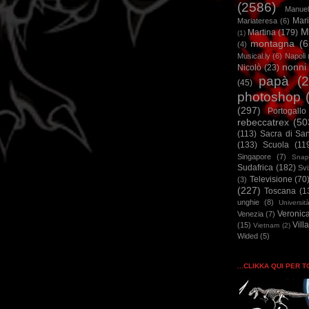
(2586)
Manuel
Mar
Mariateresa
(6)
M
Martina
(179)
(1)
montagna
(6
(4)
Musical.ly
(6)
Napoli
nonni
Nicolò
(23)
papà
(
(45)
photoshop
(297)
Portogallo
rebeccatrex
(50
(113)
Sacra di Sa
(133)
Scuola
(11
Singapore
(7)
Snap
Sudafrica
(182)
Sv
Televisione
(70
(3)
(227)
Toscana
(1
unghie
(8)
Universit
Veronic
Venezia
(7)
Vill
(15)
Vietnam
(2)
Wided
(5)
...CLIKKA QUI PER 