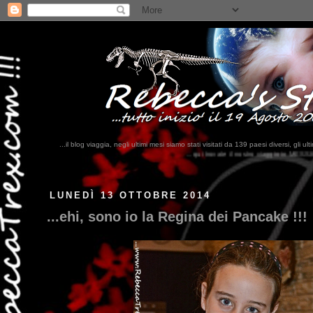
...il blog viaggia, negli ultimi mesi siamo stati visitati da 139 paesi diversi, 
...qui trovate il nostro viaggio in MESSICO 2023...
clikka qui !!!
LUNEDÌ 13 OTTOBRE 2014
...ehi, sono io la Regina dei Pancake !!!