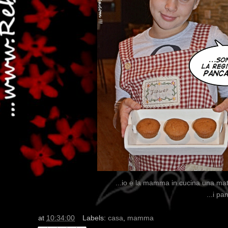
...io e la mamma in cucina una matt
...i p
at
10:34:00
Labels:
casa
,
mamma