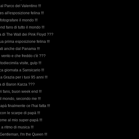
 al Parco del Valentino !!!
ues all'esposizione felina !!!
 fotografare il mondo !!!
d fans di tutto il mondo !!!
rda di The Wall dei Pink Floyd ???
sua prima esposizione felina !!!
itati anche dal Panama !!!
e vento e che freddo c'è ???
odiecimila visite, gulp !!!
ica giornata a Sansicario !!!
a Grazia per i tuoi 95 anni !!!
rda di Baron Karza ???
cari fans, buon week end !!!
 il mondo, secondo me !!!
papà finalmente ce l'hai fatta !!!
 con le scarpe di papà !!!
ieme al mio super-papà !!!
 a ritmo di musica !!!
 Gentleman, I'm the Queen !!!