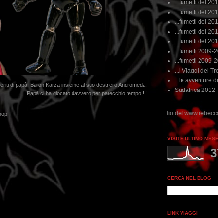
...fumetti del 20
...fumetti del 201
...fumetti del 201
...fumetti del 2011
...fumetti del 201
...fumetti 2009-
...fumetti 2009-
...i Viaggi del Tre
...le avventure de
referiti di papà. Baron Karza insieme al suo destriero Andromeda.
Sudafrica 2012
Papà ci ha giocato davvero per parecchio tempo !!!
 perdere tempo, clikka "qui", c'è il meglio del www.rebeccatrex.com
hop
VISITE ULTIMO MES
3
CERCA NEL BLOG
LINK VIAGGI