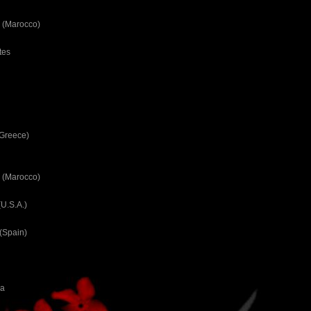
 (Marocco)
tes
(Greece)
 (Marocco)
U.S.A.)
(Spain)
ca