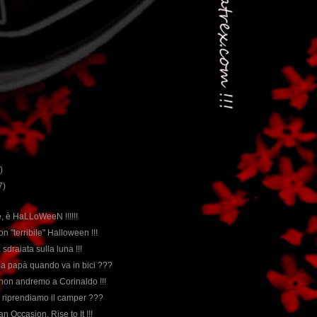
)
7)
e, è HaLLoWeeN !!!!!!
on "terribile" Halloween !!!
 sdraiata sulla luna !!!
erma papà quando va in bici ???
 non andremo a Corinaldo !!!
o riprendiamo il camper ???
 an Occasion, Rise to It !!!