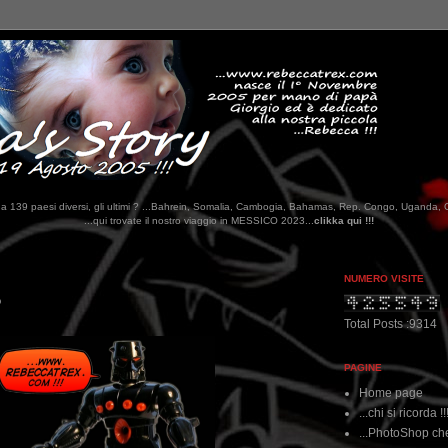
tati da 139 paesi diversi, gli ultimi ? ...Bahrein, Somalia, Cambogia, Bahamas, Rep. Congo, Uganda, 
e il nostro viaggio in MESSICO 2023...
clikka qui !!!
NUMERO VISITE
?
Total Posts :9314
PAGINE
Home page
...chi si ricorda !!
...PhotoShop che