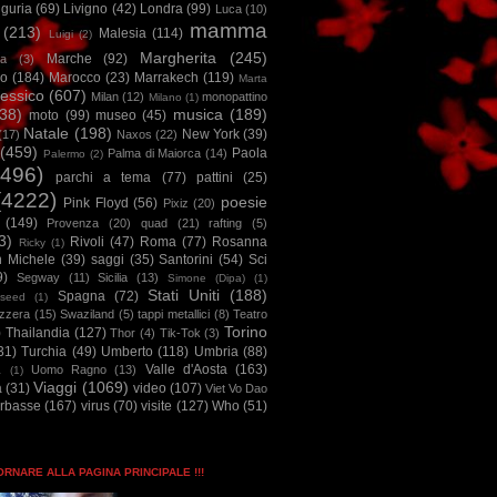
iguria
(69)
Livigno
(42)
Londra
(99)
Luca
(10)
mamma
(213)
Malesia
(114)
Luigi
(2)
Margherita
(245)
Marche
(92)
a
(3)
io
(184)
Marocco
(23)
Marrakech
(119)
Marta
essico
(607)
Milan
(12)
monopattino
Milano
(1)
38)
musica
(189)
moto
(99)
museo
(45)
Natale
(198)
New York
(39)
(17)
Naxos
(22)
(459)
Paola
Palma di Maiorca
(14)
Palermo
(2)
2496)
parchi a tema
(77)
pattini
(25)
(4222)
poesie
Pink Floyd
(56)
Pixiz
(20)
(149)
Provenza
(20)
quad
(21)
rafting
(5)
3)
Rivoli
(47)
Roma
(77)
Rosanna
Ricky
(1)
n Michele
(39)
saggi
(35)
Santorini
(54)
Sci
9)
Segway
(11)
Sicilia
(13)
Simone (Dipa)
(1)
Stati Uniti
(188)
Spagna
(72)
seed
(1)
izzera
(15)
Swaziland
(5)
tappi metallici
(8)
Teatro
Torino
)
Thailandia
(127)
Thor
(4)
Tik-Tok
(3)
31)
Turchia
(49)
Umberto
(118)
Umbria
(88)
Valle d'Aosta
(163)
Uomo Ragno
(13)
à
(1)
Viaggi
(1069)
a
(31)
video
(107)
Viet Vo Dao
arbasse
(167)
virus
(70)
visite
(127)
Who
(51)
TORNARE ALLA PAGINA PRINCIPALE !!!