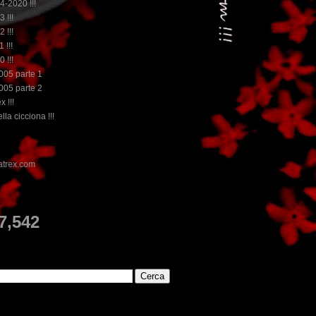
14-2020 !!!
3 !!!
2 !!!
 !!!
0 !!!
2005 parte 1
2005 parte 2
x !!!
lla cicciona !!!
E
7,542