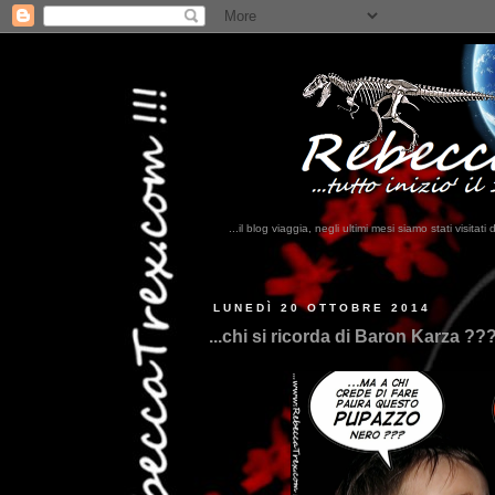
...il blog viaggia, negli ultimi mesi siamo stati visi
...qui trovat
LUNEDÌ 20 OTTOBRE 2014
...chi si ricorda di Baron Karza ??