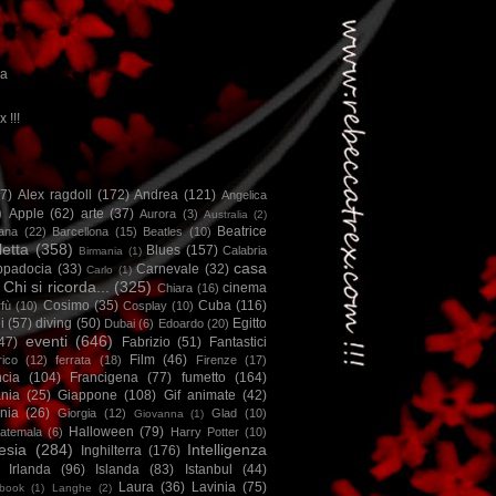
ca
x !!!
67)
Alex ragdoll
(172)
Andrea
(121)
Angelica
)
Apple
(62)
arte
(37)
Aurora
(3)
Australia
(2)
Beatrice
iana
(22)
Barcellona
(15)
Beatles
(10)
letta
(358)
Blues
(157)
Calabria
Birmania
(1)
casa
ppadocia
(33)
Carnevale
(32)
Carlo
(1)
Chi si ricorda...
(325)
cinema
Chiara
(16)
Cosimo
(35)
Cuba
(116)
fù
(10)
Cosplay
(10)
i
(57)
diving
(50)
Egitto
Dubai
(6)
Edoardo
(20)
eventi
(646)
47)
Fabrizio
(51)
Fantastici
Film
(46)
ico
(12)
ferrata
(18)
Firenze
(17)
ncia
(104)
Francigena
(77)
fumetto
(164)
nia
(25)
Giappone
(108)
Gif animate
(42)
nia
(26)
Giorgia
(12)
Glad
(10)
Giovanna
(1)
Halloween
(79)
atemala
(6)
Harry Potter
(10)
esia
(284)
Intelligenza
Inghilterra
(176)
Irlanda
(96)
Islanda
(83)
Istanbul
(44)
Laura
(36)
Lavinia
(75)
book
(1)
Langhe
(2)