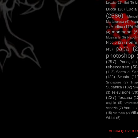
L
Letizia
(22)
libri
(5)
Lucia
Lucca
(26)
(2586)
Manuel
Mar
Mariateresa
(6)
M
Martina
(179)
(1)
montagna
(6
(4)
Musical.ly
(6)
Napoli
nonni
Nicolò
(23)
papà
(
(45)
photoshop
(297)
Portogallo
rebeccatrex
(50
(113)
Sacra di Sa
(133)
Scuola
(11
Singapore
(7)
Snap
Sudafrica
(182)
Sv
Televisione
(70
(3)
(227)
Toscana
(1
unghie
(8)
Universit
Veronic
Venezia
(7)
Vill
(15)
Vietnam
(2)
Wided
(5)
...CLIKKA QUI PER 