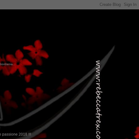
Giordania...
!
 passione 2018 !!!