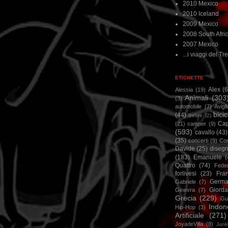
2010 Mexico
2010 Iceland
2009 Mexico
2008 South Afri
2007 Mexico
...i viaggi del Tre
ETICHETTE
Alex
(
Alessia
(19)
Animali
(303
(3)
automobile
(7)
Avigl
bicic
(44)
Belize
(2)
Ca
(21)
camper
(9)
(593)
cavallo
(43)
(35)
concerti
(9)
Cor
Davide
(25)
disegn
(183)
Emanuele
(
Quattro
(74)
Feder
forlivesi
(23)
Fra
Germa
Gabriele
(7)
Giorda
Ginevra
(7)
Grecia
(229)
Gu
Indon
Hip-Hop
(3)
Artificiale
(271)
JoyadeVilla
(8)
Junk