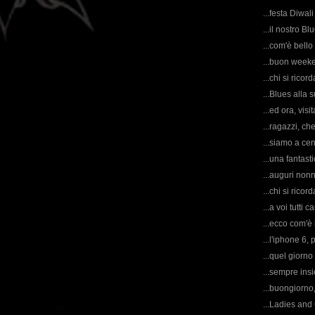
...festa Diwali
...il nostro Bl
...com'è bello
...buon weeken
...chi si rico
...Blues alla 
...ed ora, vis
...ragazzi, ch
...siamo a cent
...una fantast
...auguri nonn
...chi si rico
...a voi tutti 
...ecco com'è
...l'iphone 6, 
...quel giorno
...sempre ins
...buongiorno,
...Ladies and