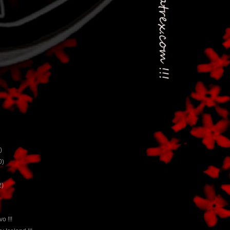
)
0)
2)
vo !!!