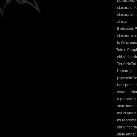
...destinazione
...stasera è Pa
...stasera tor
...al mare tutt
...il miracolo !!
...stasera, di
...la Gioconda
..Totò e Pepp
...chi si ric
...TerMiNaTor
...l'amore per
...psychedelic
...baci per tutti
...wow !!! ..s
...a proposito 
...state tranqu
...ma ci andr
...mi raccoma
...chi si rico
...siete andat