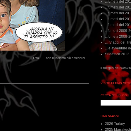
...fumetti del 20
...fumetti del 201
...fumetti del 201
...fumetti del 2011
...fumetti del 201
...fumetti 2009-
...fumetti 2009-
...i Viaggi del Tre
...le avventure de
Sudafrica 2012
...Uffa !!! ...non riusciamo più a vederci !!!
ai non perdere tempo, clikka "qui", c'è il meglio del www.rebeccatrex.com
VISITE ULTIMO MES
CERCA NEL BLOG
LINK VIAGGI
2026 Turkey
2025 Marrakech