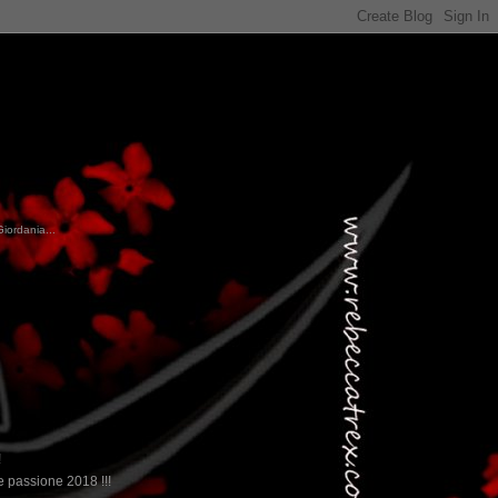
Giordania...
!
 passione 2018 !!!