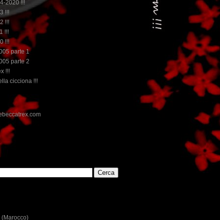
14-2020 !!!
3 !!!
2 !!!
 !!!
0 !!!
2005 parte 1
2005 parte 2
x !!!
lla cicciona !!!
E
 (Marocco)