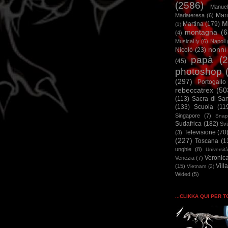
(2586)
Manuel
Mar
Mariateresa
(6)
M
Martina
(179)
(1)
montagna
(6
(4)
Musical.ly
(6)
Napoli
nonni
Nicolò
(23)
papà
(
(45)
photoshop
(297)
Portogallo
rebeccatrex
(50
(113)
Sacra di Sa
(133)
Scuola
(11
Singapore
(7)
Snap
Sudafrica
(182)
Sv
Televisione
(70
(3)
(227)
Toscana
(1
unghie
(8)
Universit
Veronic
Venezia
(7)
Vill
(15)
Vietnam
(2)
Wided
(5)
...CLIKKA QUI PER 