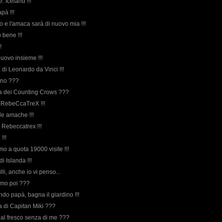
: Iceland !!!
pà !!!
no e l'amaca sarà di nuovo mia !!!
o bene !!!
!
 nuovo insieme !!!
 di Leonardo da Vinci !!!
ino ???
orda dei Counting Crows ???
 RebeCcaTreX !!!
 le amache !!!
 Rebeccatrex !!!
 !!!
iamo a quota 19000 visite !!!
di Islanda !!!
illi, anche io vi penso...
emo poi ???
ndo papà, bagna il giardino !!!
rda di Capitan Miki ???
i al fresco senza di me ???