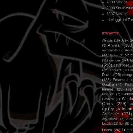
2009 Mexico
2008 South Afri
2007 Mexico
...i viaggi del Tre
ETICHETTE
Alex
(
Alessia
(19)
Animali
(303
(3)
automobile
(7)
Avigl
bicic
(44)
Belize
(2)
Ca
(21)
camper
(9)
(593)
cavallo
(43)
(35)
concerti
(9)
Cor
Davide
(25)
disegn
(183)
Emanuele
(
Quattro
(74)
Feder
forlivesi
(23)
Fra
Germa
Gabriele
(7)
Giorda
Ginevra
(7)
Grecia
(229)
Gu
Indon
Hip-Hop
(3)
Artificiale
(271)
JoyadeVilla
(8)
Junk
L
Letizia
(22)
libri
(5)
Lucia
Lucca
(26)