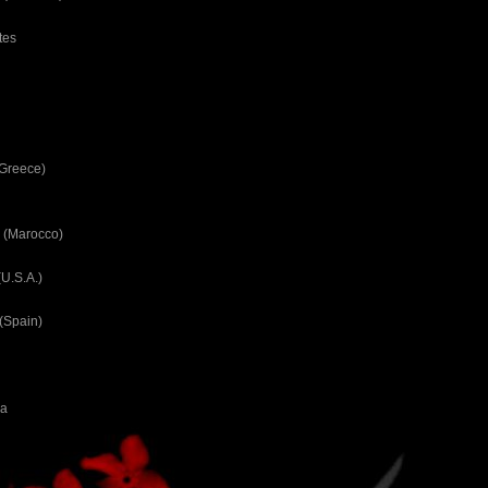
tes
(Greece)
 (Marocco)
U.S.A.)
(Spain)
ca