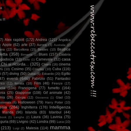
ca
x !!!
67)
Alex ragdoll
(172)
Andrea
(121)
Angelica
)
Apple
(62)
arte
(37)
Aurora
(3)
Australia
(2)
Beatrice
iana
(22)
Barcellona
(15)
Beatles
(10)
letta
(358)
Blues
(157)
Calabria
Birmania
(1)
casa
ppadocia
(33)
Carnevale
(32)
Carlo
(1)
Chi si ricorda...
(325)
cinema
Chiara
(16)
Cosimo
(35)
Cuba
(116)
fù
(10)
Cosplay
(10)
i
(57)
diving
(50)
Egitto
Dubai
(6)
Edoardo
(20)
eventi
(646)
47)
Fabrizio
(51)
Fantastici
Film
(46)
ico
(12)
ferrata
(18)
Firenze
(17)
ncia
(104)
Francigena
(77)
fumetto
(164)
nia
(25)
Giappone
(108)
Gif animate
(42)
nia
(26)
Giorgia
(12)
Glad
(10)
Giovanna
(1)
Halloween
(79)
atemala
(6)
Harry Potter
(10)
esia
(284)
Intelligenza
Inghilterra
(176)
Irlanda
(96)
Islanda
(83)
Istanbul
(44)
Laura
(36)
Lavinia
(75)
book
(1)
Langhe
(2)
iguria
(69)
Livigno
(42)
Londra
(99)
Luca
(10)
mamma
(213)
Malesia
(114)
Luigi
(2)