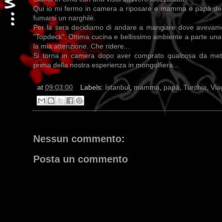
Qui io mi fermo in camera a riposare e mamma e papà dec
fumarsi un narghilè.
Per la sera decidiamo di andare a mangiare dove avevamo
"Topdeck". Ottima cucina e bellissimo ambiente a parte una c
la mia attenzione. Che ridere...
Si torna in camera dopo aver comprato qualcosa da mette
prima della nostra esperienza in mongolfiera...
at
09:03:00
Labels:
Istanbul
,
mamma
,
papà
,
Turchia
,
Via
Nessun commento:
Posta un commento