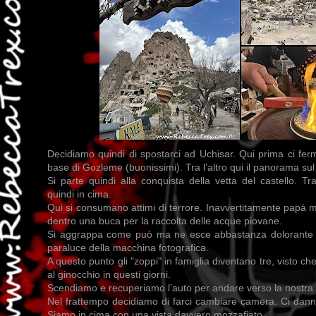
Decidiamo quindi di spostarci ad Uchisar. Qui prima ci fe
base di Gozleme (buonissimi). Tra l’altro qui il panorama sul 
Si parte quindi alla conquista della vetta del castello. T
quindi in cima.
Qui si consumano attimi di terrore. Inavvertitamente papà m
dentro una buca per la raccolta delle acque piovane.
Si aggrappa come può ma ne esce abbastanza dolorante r
paraluce della macchina fotografica.
A questo punto gli "zoppi" in famiglia diventano tre, visto
al ginocchio in questi giorni.
Scendiamo e recuperiamo l’auto per andare verso la nostra
Nel frattempo decidiamo di farci cambiare camera. Ci danno 
Siamo in cima con una vista davvero mozzafiato.