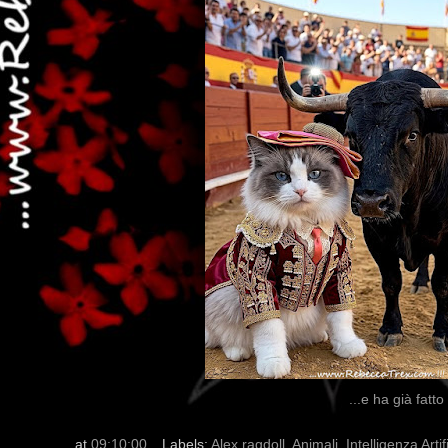
...e ha già fatto
at
09:10:00
Labels:
Alex ragdoll
,
Animali
,
Intelligenza Artif