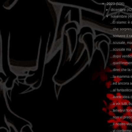
▼
2023
(506)
►
dicembre
(42
▼
novembre
(4
...ci siamo: è
...che sorpres
...scrivere il
...scusate, ma
...scusate ma
...dopo ventic
...quell'immen
...direi che l
...la mamma ed
...ed ancora a
...al fantasti
...avete idea 
...a voi tutti
...tenetevi fo
...non vi preoc
...il nostro vi
...vi conferm