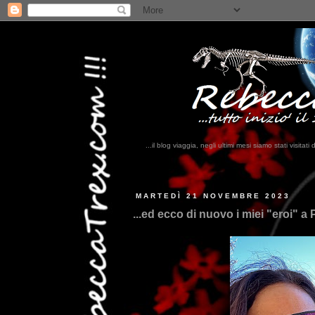
...il blog viaggia, negli ultimi mesi siamo stati visi
...qui trovat
MARTEDÌ 21 NOVEMBRE 2023
...ed ecco di nuovo i miei "eroi" a P