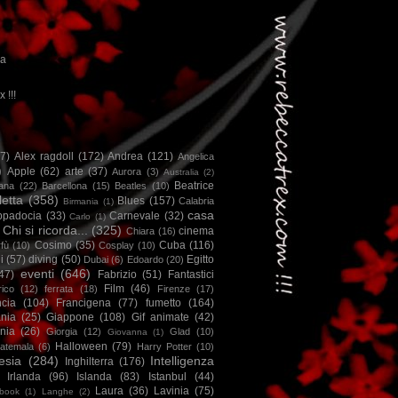
ca
x !!!
67)
Alex ragdoll
(172)
Andrea
(121)
Angelica
)
Apple
(62)
arte
(37)
Aurora
(3)
Australia
(2)
Beatrice
iana
(22)
Barcellona
(15)
Beatles
(10)
letta
(358)
Blues
(157)
Calabria
Birmania
(1)
casa
ppadocia
(33)
Carnevale
(32)
Carlo
(1)
Chi si ricorda...
(325)
cinema
Chiara
(16)
Cosimo
(35)
Cuba
(116)
fù
(10)
Cosplay
(10)
i
(57)
diving
(50)
Egitto
Dubai
(6)
Edoardo
(20)
eventi
(646)
47)
Fabrizio
(51)
Fantastici
Film
(46)
ico
(12)
ferrata
(18)
Firenze
(17)
ncia
(104)
Francigena
(77)
fumetto
(164)
nia
(25)
Giappone
(108)
Gif animate
(42)
nia
(26)
Giorgia
(12)
Glad
(10)
Giovanna
(1)
Halloween
(79)
atemala
(6)
Harry Potter
(10)
esia
(284)
Intelligenza
Inghilterra
(176)
Irlanda
(96)
Islanda
(83)
Istanbul
(44)
Laura
(36)
Lavinia
(75)
book
(1)
Langhe
(2)