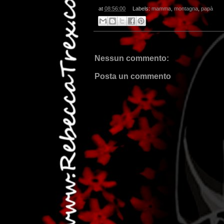
at
08:56:00
Labels:
mamma
,
montagna
,
papà
Nessun commento:
Posta un commento