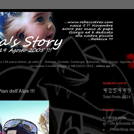
tati da 139 paesi diversi, gli ultimi ? ...Bahrein, Somalia, Cambogia, Bahamas, Rep. Congo, Uganda, 
e il nostro viaggio in MESSICO 2023...
clikka qui !!!
NUMERO VISITE
ian dell'Alpe !!!
Total Posts :9314
PAGINE
Home page
...chi si ricorda !!
...PhotoShop che