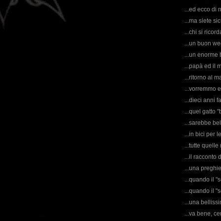
...ed ecco di 
...ma siete s
...chi si ric
...un buon week
...un enorme 
...papà ed il m
...ritorno al 
...vorremmo e
...dieci anni f
...quel gatto "
...sarebbe bel
...in bici per 
...tutte quelle
...il racconto
...una preghie
...quando il "s
...quando il "
...una bellis
...va bene, c