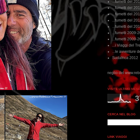
...fumetti del 20
...fumetti del 201
...fumetti del 201
...fumetti del 2011
...fumetti del 201
...fumetti 2009-
...fumetti 2009-
...i Viaggi del Tre
...le avventure de
Sudafrica 2012
on perdere tempo, clikka "qui", c'è il meglio del www.rebeccatrex.com
VISITE ULTIMO MES
3
CERCA NEL BLOG
LINK VIAGGI