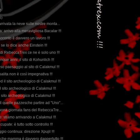
)
6)
 arrivata la neve sulle nostre monta...
a: arrivo alla meravigliosa Bacalar !!!
 racconto è davvero un lavoro !!!
 se lo dice anche Einstein !!!
 di RebeccaTrex ce ne è solo uno !!!
inque anni: il sito di Kohunlich !!!
so paesaggio al sito di Calakmul !!!
a salita non è così impegnativa !!!
 il sito archeologico di Calakmul !!!
l sito archeologico di Calakmul !!!
co sito archeologico di Calakmul !!!
di quelle pazzesche partire ad "Uno"...
, buona giornata fans del RebeccaTre...
rte: stiamo arrivando a Calakmul !!!
cupate: è tutto sotto controllo !!!
aggio continua: direzione Xpujil !!!
o che mamma è davvero dappertutto !!!