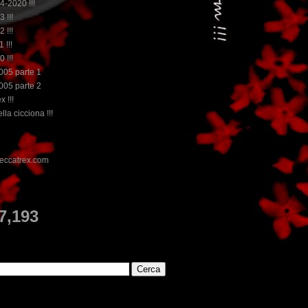
14-2020 !!!
3 !!!
2 !!!
 !!!
0 !!!
2005 parte 1
2005 parte 2
x !!!
lla cicciona !!!
E
7,193