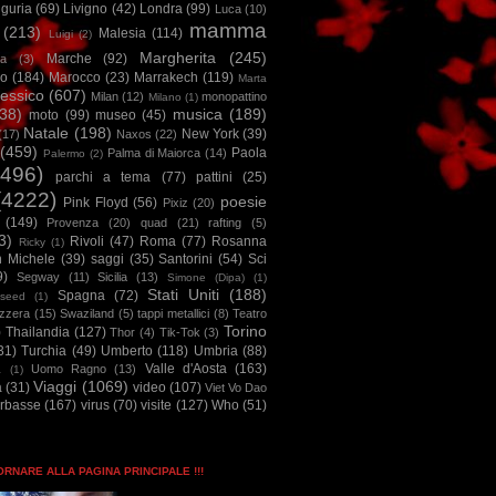
iguria
(69)
Livigno
(42)
Londra
(99)
Luca
(10)
mamma
(213)
Malesia
(114)
Luigi
(2)
Margherita
(245)
Marche
(92)
a
(3)
io
(184)
Marocco
(23)
Marrakech
(119)
Marta
essico
(607)
Milan
(12)
monopattino
Milano
(1)
38)
musica
(189)
moto
(99)
museo
(45)
Natale
(198)
New York
(39)
(17)
Naxos
(22)
(459)
Paola
Palma di Maiorca
(14)
Palermo
(2)
2496)
parchi a tema
(77)
pattini
(25)
(4222)
poesie
Pink Floyd
(56)
Pixiz
(20)
(149)
Provenza
(20)
quad
(21)
rafting
(5)
3)
Rivoli
(47)
Roma
(77)
Rosanna
Ricky
(1)
n Michele
(39)
saggi
(35)
Santorini
(54)
Sci
9)
Segway
(11)
Sicilia
(13)
Simone (Dipa)
(1)
Stati Uniti
(188)
Spagna
(72)
seed
(1)
izzera
(15)
Swaziland
(5)
tappi metallici
(8)
Teatro
Torino
)
Thailandia
(127)
Thor
(4)
Tik-Tok
(3)
31)
Turchia
(49)
Umberto
(118)
Umbria
(88)
Valle d'Aosta
(163)
Uomo Ragno
(13)
à
(1)
Viaggi
(1069)
a
(31)
video
(107)
Viet Vo Dao
arbasse
(167)
virus
(70)
visite
(127)
Who
(51)
TORNARE ALLA PAGINA PRINCIPALE !!!