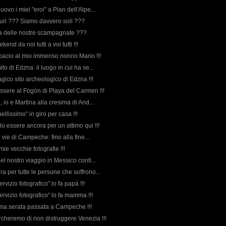
nuovo i miei "eroi" a Pian dell'Alpe...
icuri ??? Siamo davvero soli ???
orda delle nostre scampagnate ???
end da noi tutti a voi tutti !!!
bacio al mio immenso nonno Mario !!!
ito di Edzna: il luogo in cui ha se...
magico sito archeologico di Edzna !!!
ssere al Fogòn di Playa del Carmen !!!
a, io e Martina alla cresima di And...
bellissimo" in giro per casa !!!
lo essere ancora per un attimo qui !!!
le vie di Campeche: fino alla fine...
 mie vecchie fotografie !!!
 del nostro viaggio in Messico conti...
ra per tutte le persone che soffrono...
ervizio fotografico" lo fa papà !!!
servizio fotografico" lo fa mamma !!!
sima serata passata a Campeche !!!
ercheremo di non distruggere Venezia !!!