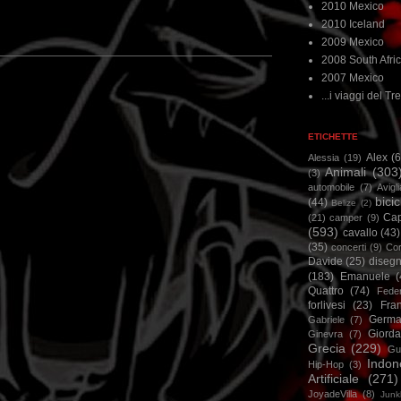
2010 Mexico
2010 Iceland
2009 Mexico
2008 South Afri
2007 Mexico
...i viaggi del Tre
ETICHETTE
Alex
(
Alessia
(19)
Animali
(303
(3)
automobile
(7)
Avigl
bicic
(44)
Belize
(2)
Ca
(21)
camper
(9)
(593)
cavallo
(43)
(35)
concerti
(9)
Cor
Davide
(25)
disegn
(183)
Emanuele
(
Quattro
(74)
Feder
forlivesi
(23)
Fra
Germa
Gabriele
(7)
Giorda
Ginevra
(7)
Grecia
(229)
Gu
Indon
Hip-Hop
(3)
Artificiale
(271)
JoyadeVilla
(8)
Junk