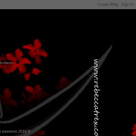
Giordania...
!
 passione 2018 !!!