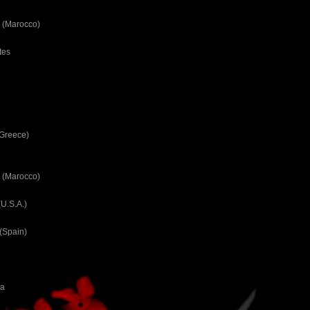
 (Marocco)
tes
(Greece)
 (Marocco)
U.S.A.)
(Spain)
ca