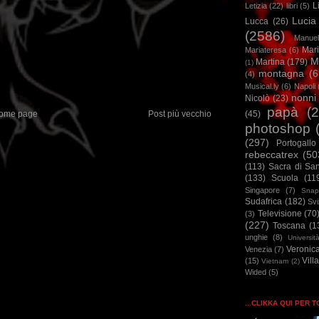
L
Letizia
(22)
libri
(5)
Lucia
Lucca
(26)
(2586)
Manuel
Mar
Mariateresa
(6)
M
Martina
(179)
(1)
montagna
(6
(4)
Musical.ly
(6)
Napoli
nonni
Nicolò
(23)
papà
(
ome page
Post più vecchio
(45)
photoshop
(297)
Portogallo
rebeccatrex
(50
(113)
Sacra di Sa
(133)
Scuola
(11
Singapore
(7)
Snap
Sudafrica
(182)
Sv
Televisione
(70
(3)
(227)
Toscana
(1
unghie
(8)
Universit
Veronic
Venezia
(7)
Vill
(15)
Vietnam
(2)
Wided
(5)
...CLIKKA QUI PER 