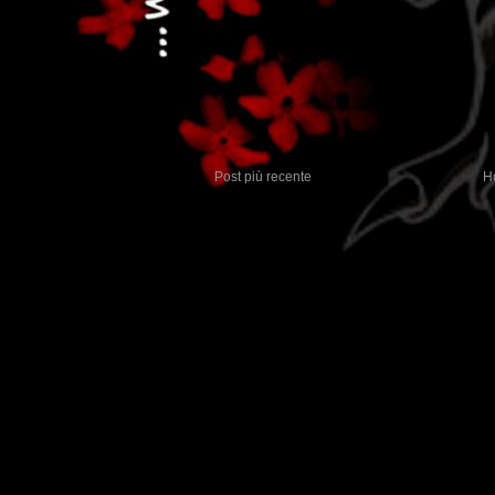
Post più recente
H