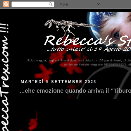
...il blog viaggia, negli ultimi mesi siamo stati visitati da 139 paesi diversi, 
...qui trovate il nostro viaggio in MESSICO 2023...
clikka qui !!!
MARTEDÌ 5 SETTEMBRE 2023
...che emozione quando arriva il "Tiburo