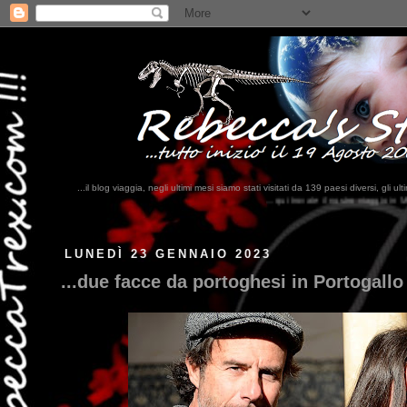
...il blog viaggia, negli ultimi mesi siamo stati visitati da 139 paesi diversi, 
...qui trovate il nostro viaggio in MESSICO 2023...
clikka qui !!!
LUNEDÌ 23 GENNAIO 2023
...due facce da portoghesi in Portogallo 