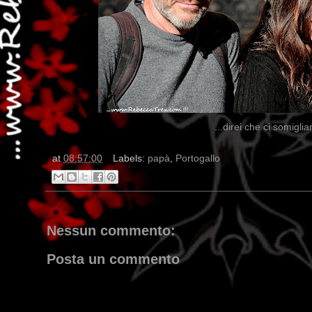
...direi che ci somigl
at
08:57:00
Labels:
papà
,
Portogallo
Nessun commento:
Posta un commento