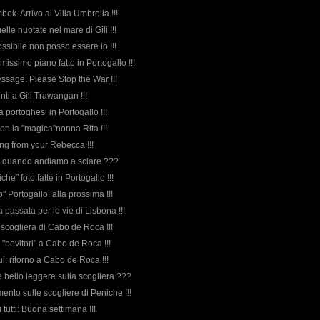
mbok. Arrivo al Villa Umbrella !!!
uelle nuotate nel mare di Gili !!!
ossibile non posso essere io !!!
imissimo piano fatto in Portogallo !!!
essage: Please Stop the War !!!
nti a Gili Trawangan !!!
a portoghesi in Portogallo !!!
con la "magica"nonna Rita !!!
ng from your Rebecca !!!
ma quando andiamo a sciare ???
che" foto fatte in Portogallo !!!
lo" Portogallo: alla prossima !!!
a passata per le vie di Lisbona !!!
a scogliera di Cabo de Roca !!!
i "bevitori" a Cabo de Roca !!!
ui: ritorno a Cabo de Roca !!!
è bello leggere sulla scogliera ???
ento sulle scogliere di Peniche !!!
i tutti: Buona settimana !!!