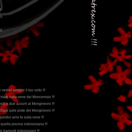
)
6)
6)
vedrei sempre il tuo volto !!!
re matti sulla neve del Moncenisio !!!
erdi e due azzurri al Monginevro !!!
 Dipa sulle piste del Monginevro !!!
quindici anni fa sulla neve !!!
n quella piscina indonesiana !!!
uei tramonti indonesiani !!!