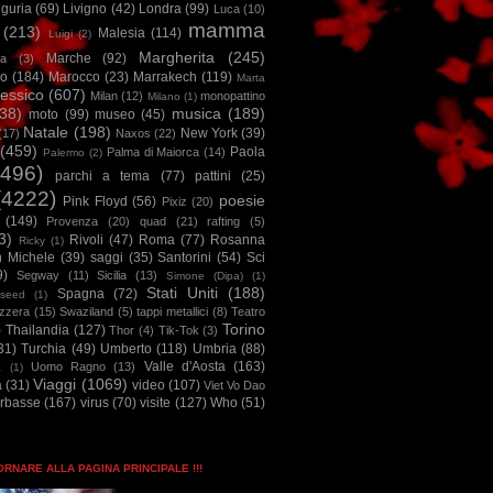
iguria
(69)
Livigno
(42)
Londra
(99)
Luca
(10)
mamma
(213)
Malesia
(114)
Luigi
(2)
Margherita
(245)
Marche
(92)
a
(3)
io
(184)
Marocco
(23)
Marrakech
(119)
Marta
essico
(607)
Milan
(12)
monopattino
Milano
(1)
38)
musica
(189)
moto
(99)
museo
(45)
Natale
(198)
New York
(39)
(17)
Naxos
(22)
(459)
Paola
Palma di Maiorca
(14)
Palermo
(2)
2496)
parchi a tema
(77)
pattini
(25)
(4222)
poesie
Pink Floyd
(56)
Pixiz
(20)
(149)
Provenza
(20)
quad
(21)
rafting
(5)
3)
Rivoli
(47)
Roma
(77)
Rosanna
Ricky
(1)
n Michele
(39)
saggi
(35)
Santorini
(54)
Sci
9)
Segway
(11)
Sicilia
(13)
Simone (Dipa)
(1)
Stati Uniti
(188)
Spagna
(72)
seed
(1)
izzera
(15)
Swaziland
(5)
tappi metallici
(8)
Teatro
Torino
)
Thailandia
(127)
Thor
(4)
Tik-Tok
(3)
31)
Turchia
(49)
Umberto
(118)
Umbria
(88)
Valle d'Aosta
(163)
Uomo Ragno
(13)
à
(1)
Viaggi
(1069)
a
(31)
video
(107)
Viet Vo Dao
arbasse
(167)
virus
(70)
visite
(127)
Who
(51)
TORNARE ALLA PAGINA PRINCIPALE !!!