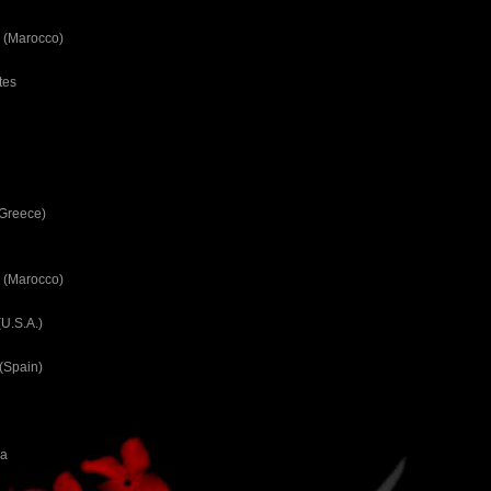
 (Marocco)
tes
(Greece)
 (Marocco)
U.S.A.)
(Spain)
ca