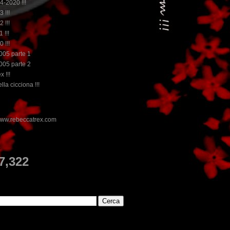
14-2020 !!!
3 !!!
2 !!!
 !!!
0 !!!
2005 parte 1
2005 parte 2
x !!!
lla cicciona !!!
E
7,322