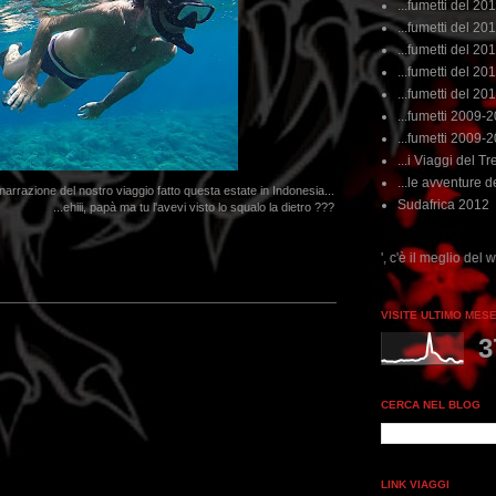
...fumetti del 20
...fumetti del 201
...fumetti del 201
...fumetti del 2011
...fumetti del 201
...fumetti 2009-
...fumetti 2009-
...i Viaggi del Tre
...le avventure de
arrazione del nostro viaggio fatto questa estate in Indonesia...
Sudafrica 2012
...ehiii, papà ma tu l'avevi visto lo squalo la dietro ???
...dai non perdere tempo, clikka "qui", c'è il meglio del www.rebeccatrex.com
VISITE ULTIMO MES
3
CERCA NEL BLOG
LINK VIAGGI