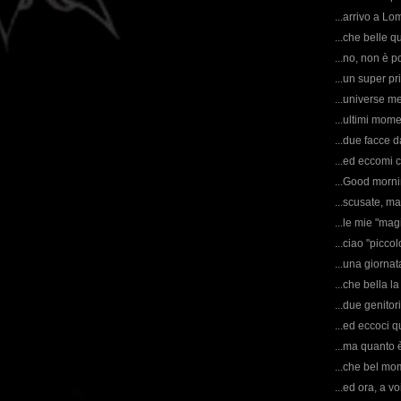
...arrivo a Lo
...che belle q
...no, non è p
...un super pr
...universe m
...ultimi mome
...due facce d
...ed eccomi 
...Good morni
...scusate, 
...le mie "magi
...ciao "picco
...una giornat
...che bella l
...due genitor
...ed eccoci q
...ma quanto 
...che bel mom
...ed ora, a vo