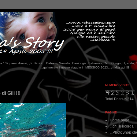
tati da 139 paesi diversi, gli ultimi ? ...Bahrein, Somalia, Cambogia, Bahamas, Rep. Congo, Uganda, 
.qui trovate il nostro viaggio in MESSICO 2023...
clikka qui !!!
NUMERO VISITE
i Gili !!!
Total Posts :9314
PAGINE
Home page
...chi si ricorda !!
...PhotoShop che