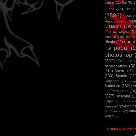
L
Letizia
(22)
libri
(5)
Lucia
Lucca
(26)
(2586)
Manuel
Mar
Mariateresa
(6)
M
Martina
(179)
(1)
montagna
(6
(4)
Musical.ly
(6)
Napoli
nonni
Nicolò
(23)
papà
(
(45)
photoshop
(297)
Portogallo
rebeccatrex
(50
(113)
Sacra di Sa
(133)
Scuola
(11
Singapore
(7)
Snap
Sudafrica
(182)
Sv
Televisione
(70
(3)
(227)
Toscana
(1
unghie
(8)
Universit
Veronic
Venezia
(7)
Vill
(15)
Vietnam
(2)
Wided
(5)
...CLIKKA QUI PER 