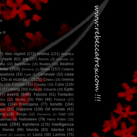
ca
x !!!
67)
Alex ragdoll
(172)
Andrea
(121)
Angelica
)
Apple
(62)
arte
(37)
Aurora
(3)
Australia
(2)
Beatrice
iana
(22)
Barcellona
(15)
Beatles
(10)
letta
(358)
Blues
(157)
Calabria
Birmania
(1)
casa
ppadocia
(33)
Carnevale
(32)
Carlo
(1)
Chi si ricorda...
(325)
cinema
Chiara
(16)
Cosimo
(35)
Cuba
(116)
fù
(10)
Cosplay
(10)
i
(57)
diving
(50)
Egitto
Dubai
(6)
Edoardo
(20)
eventi
(646)
47)
Fabrizio
(51)
Fantastici
Film
(46)
ico
(12)
ferrata
(18)
Firenze
(17)
ncia
(104)
Francigena
(77)
fumetto
(164)
nia
(25)
Giappone
(108)
Gif animate
(42)
nia
(26)
Giorgia
(12)
Glad
(10)
Giovanna
(1)
Halloween
(79)
atemala
(6)
Harry Potter
(10)
esia
(284)
Intelligenza
Inghilterra
(176)
Irlanda
(96)
Islanda
(83)
Istanbul
(44)
Laura
(36)
Lavinia
(75)
book
(1)
Langhe
(2)