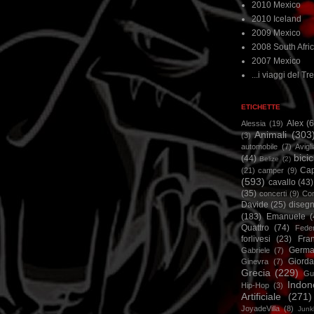
2010 Mexico
2010 Iceland
2009 Mexico
2008 South Afri
2007 Mexico
...i viaggi del Tre
ETICHETTE
Alex
(
Alessia
(19)
Animali
(303
(3)
automobile
(7)
Avigl
bicic
(44)
Belize
(2)
Ca
(21)
camper
(9)
(593)
cavallo
(43)
(35)
concerti
(9)
Cor
Davide
(25)
disegn
(183)
Emanuele
(
Quattro
(74)
Feder
forlivesi
(23)
Fra
Germa
Gabriele
(7)
Giorda
Ginevra
(7)
Grecia
(229)
Gu
Indon
Hip-Hop
(3)
Artificiale
(271)
JoyadeVilla
(8)
Junk