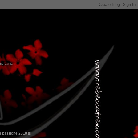
Giordania...
!
 passione 2018 !!!