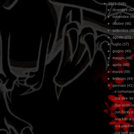
▼
2023
(506)
►
dicembre
(42
►
novembre
(4
►
ottobre
(46)
►
settembre
(4
►
agosto
(27)
►
luglio
(37)
►
giugno
(40)
►
maggio
(48)
►
aprile
(40)
►
marzo
(49)
►
febbraio
(44)
▼
gennaio
(41)
...e comunque 
...che dire: t
...due occhi v
...con Ricky e
...una foto di 
...io e papà i
...che belli q